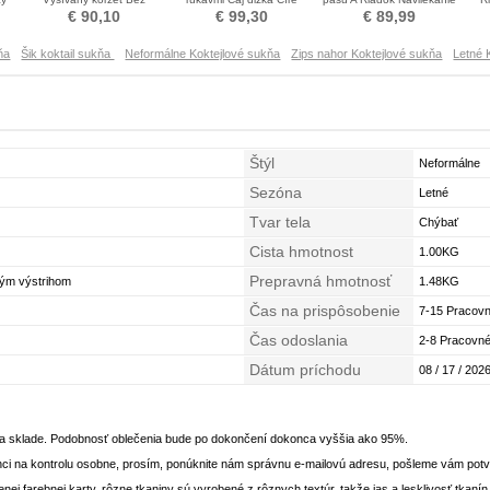
rukávov Koktejlové šaty
zadné Koktejlové šaty
korálok Koktejlové šaty
€ 90,10
€ 99,30
€ 89,99
ňa
Šik koktail sukňa
Neformálne Koktejlové sukňa
Zips nahor Koktejlové sukňa
Letné 
Štýl
Neformálne
Sezóna
Letné
Tvar tela
Chýbať
Cista hmotnost
1.00KG
Prepravná hmotnosť
kým výstrihom
1.48KG
Čas na prispôsobenie
7-15 Pracovn
Čas odoslania
2-8 Pracovné
Dátum príchodu
08 / 17 / 2026
na sklade. Podobnosť oblečenia bude po dokončení dokonca vyššia ako 95%.
ci na kontrolu osobne, prosím, ponúknite nám správnu e-mailovú adresu, pošleme vám potvr
enej farebnej karty, rôzne tkaniny sú vyrobené z rôznych textúr, takže jas a lesklivosť tkaní