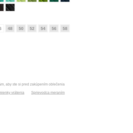
6
48
50
52
54
56
58
vám, aby ste si pred zakúpením oblečenia
ienky vrátenia
Sprievodca meraním