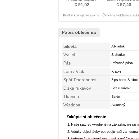
hlbokým výstrihom
Cocktail obleko
€ 91,02
€ 97,46
Koktejlové šaty
Krátke koktejlové sukňa
Červené koktejlové suk
Popis oblečenia
Silueta
A Riadok
Výstrih
Srdiečko
Pás
Prírodné pása
Lem / Vlak
Krátke
Späť Podrobnosti
Zips hore, S hlbo
Dlžka rukávov
Bez rukávov
Tkanina
Satén
Výzdoba
Skladaný
Zakúpte si oblečenie
Naše šaty sú vyrobené na zákazku, nie sú 
Všetky objednávky potrebujú naši zamestnan
Vyberte farbu, ktorú ste chceli z vyššie uved