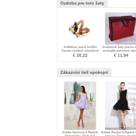
Ozdoba pre toto šaty
Krištáľovo jasná brošňa
Svadobné šaty prachu k
Vysoko kvalitné vylepšenie
vonkajšie prenosné ste
Veľkoobchodné vyložené
balenie prach obliekať š
€ 20,22
€ 11,94
diamantové brošne
Zákazníci tiež spokojní
Krátke Nachový A Riadok
Krátke Banket A Riadok
Neformálne Chýbať S
rukávov Čipkou Overl