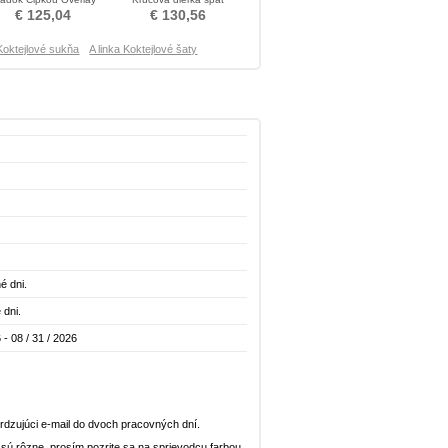
Koktejlové šaty
Hojdačka Koktejlové šaty
€ 125,04
€ 130,56
Koktejlové sukňa
A linka Koktejlové šaty
é dni.
 dni.
 - 08 / 31 / 2026
dzujúci e-mail do dvoch pracovných dní.
n sú rôzne, prosím pozrite sa na sprievodcu farbou.