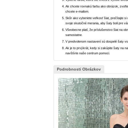
Ak chcete rovnakú farbu ako obrázok, zvoľte
chcete e-mailom.
Skôr ako vyberiete veľkosť šiat, prečítajte s
svoje skutočné merania, aby šaty boli pre vá
Všeobecne platí, že príslušenstvo šiat na ob
samostatne.
V predvolenom nastavení sú dospelé šaty v
Ak je to prvýkrát, kedy si zakúpite šaty na
navštívte naše centrum pomoci.
Podrobnosti Obrázkov