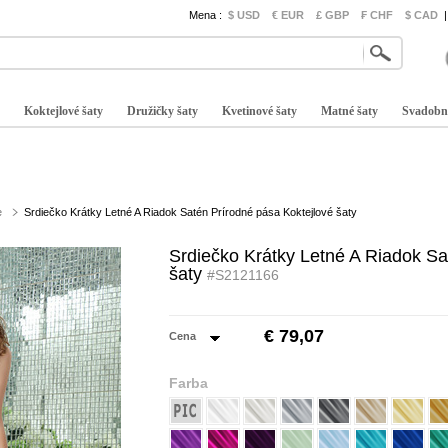
Mena :
$ USD
€ EUR
£ GBP
₣ CHF
$ CAD
|
Koktejlové šaty
Družičky šaty
Kvetinové šaty
Matné šaty
Svadobn
e
Srdiečko Krátky Letné A Riadok Satén Prírodné pása Koktejlové šaty
Srdiečko Krátky Letné A Riadok Sa
šaty
#S2121166
€ 79,07
Cena
Farba