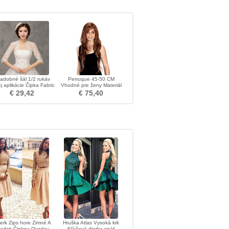
adobné šál 1/2 rukáv
Perruque 45-50 CM
j aplikácie Čipka Fabric
Vhodné pre ženy Materiál
vysokej teploty
€ 29,42
€ 75,40
erk Zips hore Zimné A
Hruška Atlas Vysoká krk
iadok Čipkou Overlay
Kľúčová dierka späť