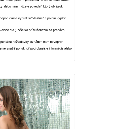
ávky alebo nám môžete povedať, ktorý obrázok
, odporúčame vybrať si "vlastné" a potom vyplniť
rukavice atď.), Všetko príslušenstvo sa predáva
peciálne požiadavky, oznámte nám to vopred.
deme snažiť ponúknuť podrobnejšie informácie alebo