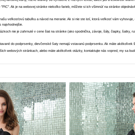
 "PIC". Ak je na webovej stránke niekoľko farieb, môžete si ich všimnúť na stránke objedn
i našu veľkosťovú tabuľku a návod na meranie. Ak si nie ste istí, ktorá veľkosť vám vyhovuje
s najvhodnejšie.
rázkoch nie je zahrnuté v cene šiat na stránke (ako spodnička, závoje, šály, čiapky, šatky, 
stavané do podprsenky, dievčenské šaty nemajú vstavanú podprsenku. Ak máte akékoľvek š
 našich webových stránkach, alebo máte akékoľvek otázky, kontaktujte nás vopred, my sa bu