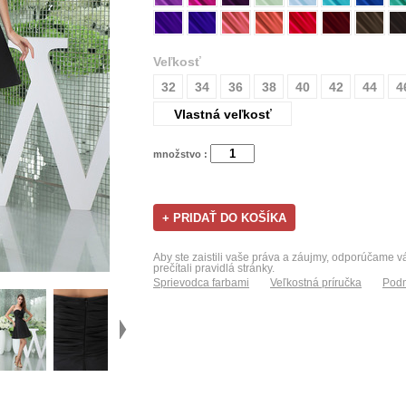
Veľkosť
32
34
36
38
40
42
44
4
Vlastná veľkosť
množstvo :
Aby ste zaistili vaše práva a záujmy, odporúčame 
prečítali pravidlá stránky.
Sprievodca farbami
Veľkostná príručka
Podm