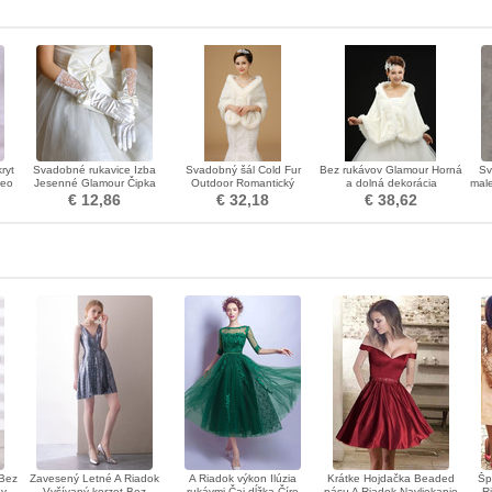
ryt
Svadobné rukavice Izba
Svadobný šál Cold Fur
Bez rukávov Glamour Horná
Sv
reo
Jesenné Glamour Čipka
Outdoor Romantický
a dolná dekorácia
male
aty
Materiál Bow Tie
kráľovský
svadobných šiat
€ 12,86
€ 32,18
€ 38,62
 Bez
Zavesený Letné A Riadok
A Riadok výkon Ilúzia
Krátke Hojdačka Beaded
Šp
ay
Vyšívaný korzet Bez
rukávmi Čaj dĺžka Číre
pásu A Riadok Navliekanie
R