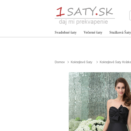
Svadobné šaty
Večerné šaty
Stužková Šaty
Domov
Koktejlové šaty
Koktejlové šaty Krátk