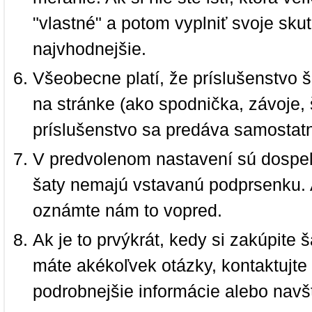
"vlastné" a potom vyplniť svoje sku
najvhodnejšie.
Všeobecne platí, že príslušenstvo š
na stránke (ako spodnička, závoje, š
príslušenstvo sa predáva samostat
V predvolenom nastavení sú dospel
šaty nemajú vstavanú podprsenku. 
oznámte nám to vopred.
Ak je to prvýkrát, kedy si zakúpite
máte akékoľvek otázky, kontaktujt
podrobnejšie informácie alebo navš