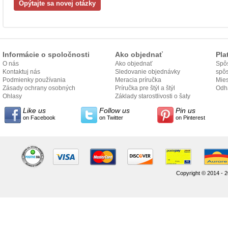
Informácie o spoločnosti
Ako objednať
Pla
O nás
Ako objednať
Spôs
Kontaktuj nás
Sledovanie objednávky
spô
Podmienky používania
Meracia príručka
Mies
Zásady ochrany osobných
Príručka pre štýl a štýl
odo
Odh
údajov
Ohlasy
Základy starostlivosti o šaty
Like us
Follow us
Pin us
on Facebook
on Twitter
on Pinterest
Copyright © 2014 - 