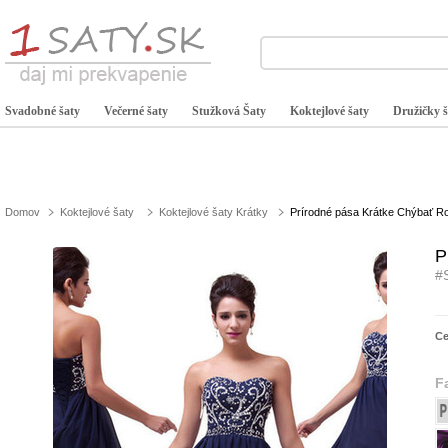
Svadobné šaty
Večerné šaty
Stužková Šaty
Koktejlové šaty
Družičky š
Domov
Koktejlové šaty
Koktejlové šaty Krátky
Prírodné pása Krátke Chýbať Ro
P
#
C
F