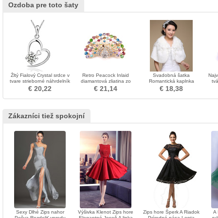
Ozdoba pre toto šaty
Žltý Fialový Crystal srdce v
Retro Peacock Inlaid
Svadobná šatka
Najv
tvare strieborné náhrdelník
diamantová zliatina zo
Romantická kaplnka
tv
a prívesok
zliatiny zvieraťa
Studená bez rukávov
€ 20,22
€ 21,14
€ 18,38
Bowknot
Zákazníci tiež spokojní
Sexy Dlhé Zips nahor
Výšivka Klenot Zips hore
Zips hore Šperk A Riadok
A 
Pošva Rozdeliť vpredu
Elegantné Jeseň A linka
Prírodné pása Lopta
ru