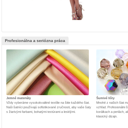
Profesionálna a seriózna práca
Jemné materiály
Šumivé lišty
Vždy vyberáme vysokokvalitné textílie na šitie každého šiat.
Mnohé z našich šiat m
Naši šatníci používajú sofistikované zručnosti, aby vaše šaty
vzhľad. Profesionálni š
s žiarivými farbami, bohatými textúrami a lesklými.
korálkach a perlách, a
klasický dizajn.