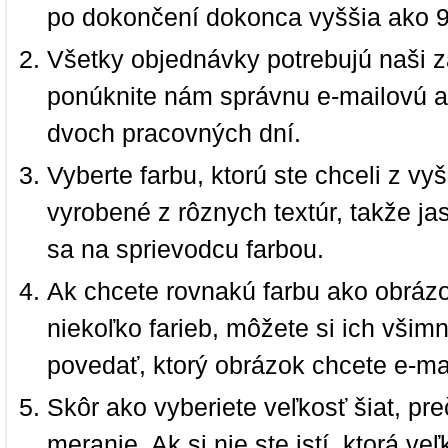
po dokončení dokonca vyššia ako 
Všetky objednávky potrebujú naši z
ponúknite nám správnu e-mailovú a
dvoch pracovných dní.
Vyberte farbu, ktorú ste chceli z vy
vyrobené z rôznych textúr, takže jas
sa na sprievodcu farbou.
Ak chcete rovnakú farbu ako obrázo
niekoľko farieb, môžete si ich vši
povedať, ktorý obrázok chcete e-ma
Skôr ako vyberiete veľkosť šiat, pr
meranie. Ak si nie ste istí, ktorá 