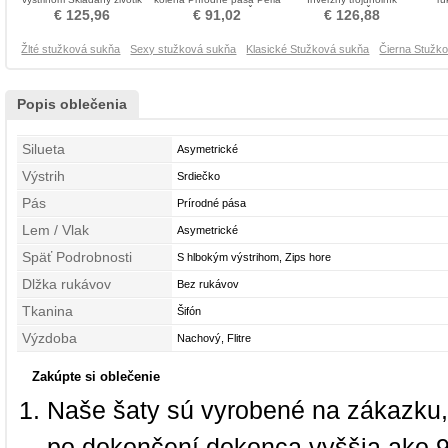
Tyl Prom Obleko
ružová Stužková Šaty
Stužková Šaty
Ri
€ 125,96
€ 91,02
€ 126,88
Žlté stužková sukňa
Sexy stužková sukňa
Klasické Stužková sukňa
Čierna Stužk
Popis oblečenia
Silueta
Asymetrické
Výstrih
Srdiečko
Pás
Prírodné pása
Lem / Vlak
Asymetrické
Späť Podrobnosti
S hlbokým výstrihom, Zips hore
Dlžka rukávov
Bez rukávov
Tkanina
Šifón
Výzdoba
Nachový, Flitre
Zakúpte si oblečenie
Naše šaty sú vyrobené na zákazku,
po dokončení dokonca vyššia ako 