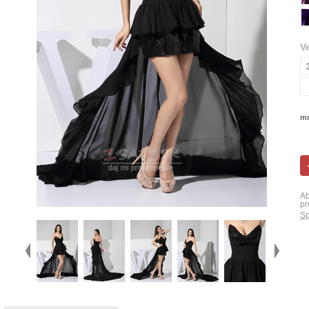
V
mn
Ab
pr
Sp