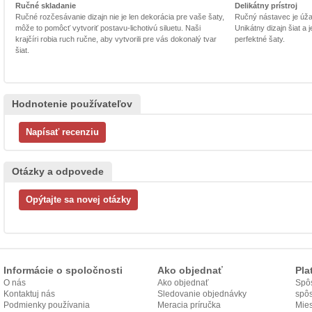
Ručné skladanie
Delikátny prístroj
Ručné rozčesávanie dizajn nie je len dekorácia pre vaše šaty,
Ručný nástavec je úžasn
môže to pomôcť vytvoriť postavu-lichotivú siluetu. Naši
Unikátny dizajn šiat a
krajčíri robia ruch ručne, aby vytvorili pre vás dokonalý tvar
perfektné šaty.
šiat.
Hodnotenie používateľov
Otázky a odpovede
Informácie o spoločnosti
Ako objednať
Pla
O nás
Ako objednať
Spôs
Kontaktuj nás
Sledovanie objednávky
spô
Podmienky používania
Meracia príručka
Mies