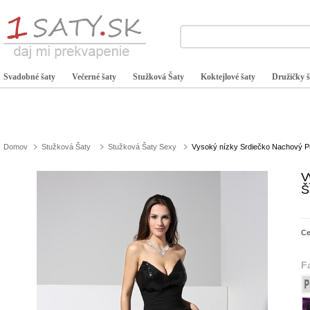
Svadobné šaty
Večerné šaty
Stužková Šaty
Koktejlové šaty
Družičky š
Domov
Stužková Šaty
Stužková Šaty Sexy
Vysoký nízky Srdiečko Nachový P
V
Š
C
F