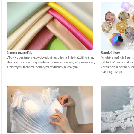
Jemné materiály
Šumivé lišty
Vždy vyberáme vysokokvalitné textílie na šitie každého šiat.
Mnohé z našich šiat m
Naši šatníci používajú sofistikované zručnosti, aby vaše šaty
vzhľad. Profesionálni š
s žiarivými farbami, bohatými textúrami a lesklými.
korálkach a perlách, a
klasický dizajn.