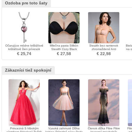
Ozdoba pre toto šaty
Očarujúce módne krištáľové
Mliečna pasta Silikón
Stealth bez ramienok
Biel
krištáľové žien prívesok
Stealth Cozy Black
zhromaždené Anti
na o
Neviditeľná podprsenka
vyprázdnené silikónové
šiat
€ 25,74
€ 27,58
€ 22,98
priedušné neviditeľné
podprsenka
Zákazníci tiež spokojní
Princezná S hlbokým
Vysoká zahrnuté Dĺžka
Členok dĺžka Flitre Flitre
Fli
výstrihom Skladaný živôtik
kolena Prírodné pása Perla
Inverzný trojuholník
ru