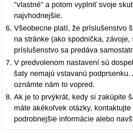
"vlastné" a potom vyplniť svoje sku
najvhodnejšie.
Všeobecne platí, že príslušenstvo š
na stránke (ako spodnička, závoje, š
príslušenstvo sa predáva samostat
V predvolenom nastavení sú dospel
šaty nemajú vstavanú podprsenku. 
oznámte nám to vopred.
Ak je to prvýkrát, kedy si zakúpite
máte akékoľvek otázky, kontaktujt
podrobnejšie informácie alebo navš