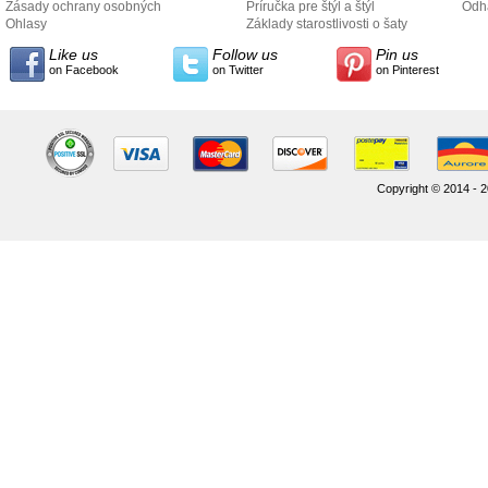
Zásady ochrany osobných
Príručka pre štýl a štýl
odo
Odh
údajov
Ohlasy
Základy starostlivosti o šaty
Like us
Follow us
Pin us
on Facebook
on Twitter
on Pinterest
Copyright © 2014 - 