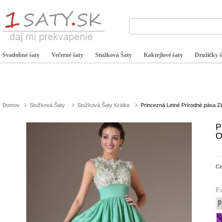
Svadobné šaty
Večerné šaty
Stužková Šaty
Koktejlové šaty
Družičky š
Domov
Stužková Šaty
Stužková Šaty Krátke
Princezná Letné Prírodné pása Z
P
O
C
F