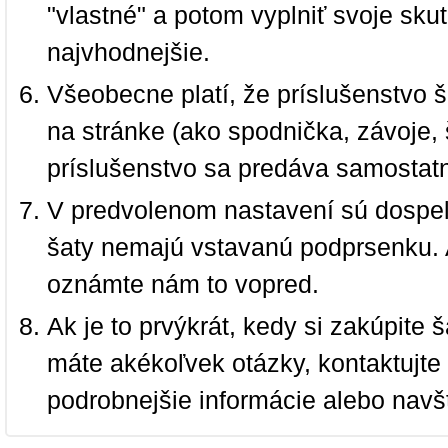
"vlastné" a potom vyplniť svoje sku
najvhodnejšie.
Všeobecne platí, že príslušenstvo š
na stránke (ako spodnička, závoje, š
príslušenstvo sa predáva samostat
V predvolenom nastavení sú dospel
šaty nemajú vstavanú podprsenku. 
oznámte nám to vopred.
Ak je to prvýkrát, kedy si zakúpite
máte akékoľvek otázky, kontaktujt
podrobnejšie informácie alebo navš