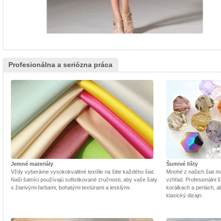
Profesionálna a seriózna práca
Jemné materiály
Šumivé lišty
Vždy vyberáme vysokokvalitné textílie na šitie každého šiat.
Mnohé z našich šiat m
Naši šatníci používajú sofistikované zručnosti, aby vaše šaty
vzhľad. Profesionálni š
s žiarivými farbami, bohatými textúrami a lesklými.
korálkach a perlách, a
klasický dizajn.