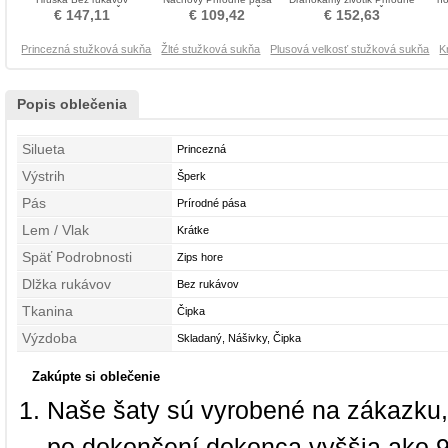
Ametyst Stužková Šaty
Očarujúce Stužková Šaty
pása Stužková Šaty
€ 147,11
€ 109,42
€ 152,63
Princezná stužková sukňa
Žlté stužková sukňa
Plusová velkosť stužková sukňa
K
Popis oblečenia
Silueta
Princezná
Výstrih
Šperk
Pás
Prírodné pása
Lem / Vlak
Krátke
Späť Podrobnosti
Zips hore
Dlžka rukávov
Bez rukávov
Tkanina
Čipka
Výzdoba
Skladaný, Nášivky, Čipka
Zakúpte si oblečenie
Naše šaty sú vyrobené na zákazku,
po dokončení dokonca vyššia ako 