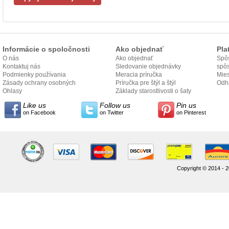
Informácie o spoločnosti
Ako objednať
Pla
O nás
Ako objednať
Spôs
Kontaktuj nás
Sledovanie objednávky
spô
Podmienky používania
Meracia príručka
Mies
Zásady ochrany osobných
Príručka pre štýl a štýl
odo
Odh
údajov
Ohlasy
Základy starostlivosti o šaty
Like us
Follow us
Pin us
on Facebook
on Twitter
on Pinterest
Copyright © 2014 - 