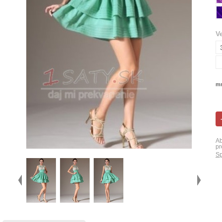
V
mn
Ab
pr
Sp