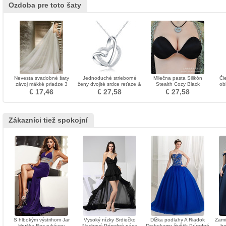
Ozdoba pre toto šaty
Nevesta svadobné šaty
Jednoduché strieborné
Mliečna pasta Silikón
Či
závoj mäkké priadze 3
ženy dvojité srdce reťaze &
Stealth Cozy Black
ob
metre dlhé a dve vrstvy
prívesok
Neviditeľná podprsenka
vre
€ 17,46
€ 27,58
€ 27,58
mäkký závoj
skl
Zákazníci tiež spokojní
S hlbokým výstrihom Jar
Vysoký nízky Srdiečko
Dĺžka podlahy A Riadok
Zami
Hruška Bez rukávov
Nachový Prírodné pása
Drahokamy živôtik Prírodné
ho