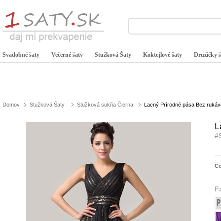
Svadobné šaty
Večerné šaty
Stužková Šaty
Koktejlové šaty
Družičky š
Domov
Stužková Šaty
Stužková sukňa Čierna
Lacný Prírodné pása Bez rukávo
L
#
C
F