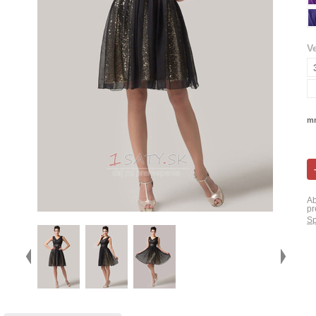
V
mn
Ab
pr
Sp