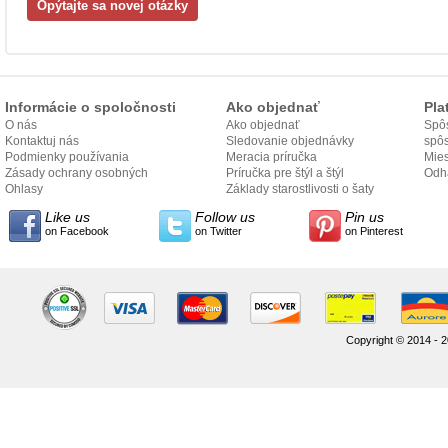
Informácie o spoločnosti
Ako objednať
Pla
O nás
Ako objednať
Spôs
Kontaktuj nás
Sledovanie objednávky
spô
Podmienky používania
Meracia príručka
Mies
Zásady ochrany osobných
Príručka pre štýl a štýl
odo
Odh
údajov
Ohlasy
Základy starostlivosti o šaty
Like us
Follow us
Pin us
on Facebook
on Twitter
on Pinterest
Copyright © 2014 - 