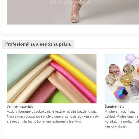
Profesionálna a seriózna práca
Jemné materiály
Šumivé lišty
Vždy vyberáme vysokokvalitné textílie na šitie každého šiat.
Mnohé z našich šiat m
Naši šatníci používajú sofistikované zručnosti, aby vaše šaty
vzhľad. Profesionálni š
s žiarivými farbami, bohatými textúrami a lesklými.
korálkach a perlách, a
klasický dizajn.