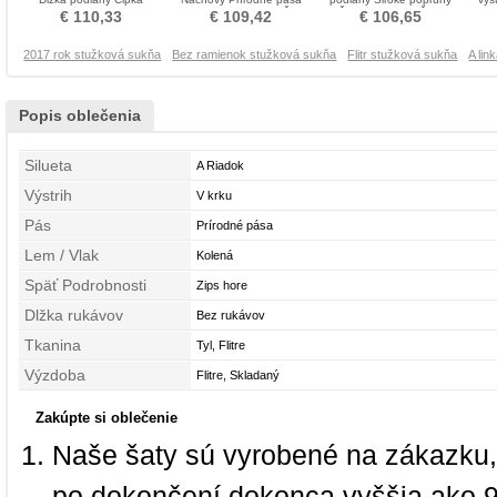
Prírodné pása Stužková
Očarujúce Stužková Šaty
Šifón Stužková Šaty
R
€ 110,33
€ 109,42
€ 106,65
Šaty
2017 rok stužková sukňa
Bez ramienok stužková sukňa
Flitr stužková sukňa
A li
Popis oblečenia
Silueta
A Riadok
Výstrih
V krku
Pás
Prírodné pása
Lem / Vlak
Kolená
Späť Podrobnosti
Zips hore
Dlžka rukávov
Bez rukávov
Tkanina
Tyl, Flitre
Výzdoba
Flitre, Skladaný
Zakúpte si oblečenie
Naše šaty sú vyrobené na zákazku,
po dokončení dokonca vyššia ako 