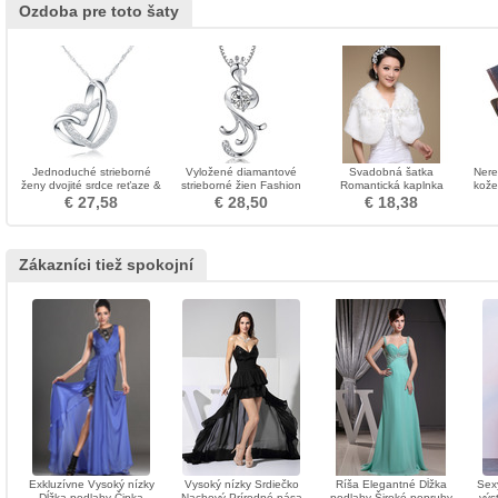
Ozdoba pre toto šaty
Jednoduché strieborné
Vyložené diamantové
Svadobná šatka
Nere
ženy dvojité srdce reťaze &
strieborné žien Fashion
Romantická kaplnka
kože
prívesok
Peacock náhrdelník
Studená bez rukávov
€ 27,58
€ 28,50
€ 18,38
Bowknot
Zákazníci tiež spokojní
Exkluzívne Vysoký nízky
Vysoký nízky Srdiečko
Ríša Elegantné Dĺžka
Sex
Dĺžka podlahy Čipka
Nachový Prírodné pása
podlahy Široké popruhy
výs