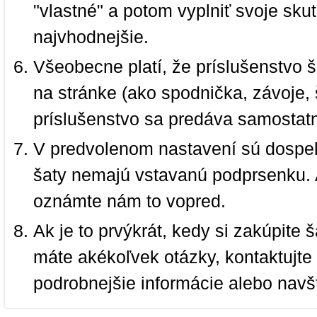
"vlastné" a potom vyplniť svoje sku
najvhodnejšie.
Všeobecne platí, že príslušenstvo š
na stránke (ako spodnička, závoje, š
príslušenstvo sa predáva samostat
V predvolenom nastavení sú dospel
šaty nemajú vstavanú podprsenku. 
oznámte nám to vopred.
Ak je to prvýkrát, kedy si zakúpite
máte akékoľvek otázky, kontaktujt
podrobnejšie informácie alebo navš