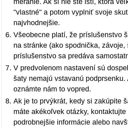
meranie. Ak si nie ste istí, ktorá 
"vlastné" a potom vyplniť svoje sku
najvhodnejšie.
Všeobecne platí, že príslušenstvo š
na stránke (ako spodnička, závoje, š
príslušenstvo sa predáva samostat
V predvolenom nastavení sú dospel
šaty nemajú vstavanú podprsenku. 
oznámte nám to vopred.
Ak je to prvýkrát, kedy si zakúpite
máte akékoľvek otázky, kontaktujt
podrobnejšie informácie alebo navš