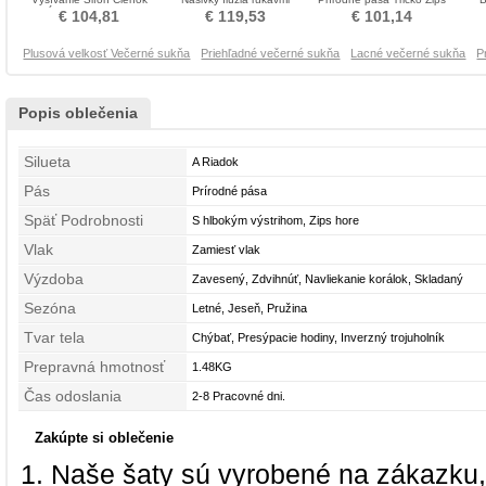
dĺžka Večerné šaty
Večerné šaty
nahor Večerné šaty
Skl
€ 104,81
€ 119,53
€ 101,14
Plusová velkosť Večerné sukňa
Priehľadné večerné sukňa
Lacné večerné sukňa
P
Popis oblečenia
Silueta
A Riadok
Pás
Prírodné pása
Späť Podrobnosti
S hlbokým výstrihom, Zips hore
Vlak
Zamiesť vlak
Výzdoba
Zavesený, Zdvihnúť, Navliekanie korálok, Skladaný
Sezóna
Letné, Jeseň, Pružina
Tvar tela
Chýbať, Presýpacie hodiny, Inverzný trojuholník
Prepravná hmotnosť
1.48KG
Čas odoslania
2-8 Pracovné dni.
Zakúpte si oblečenie
Naše šaty sú vyrobené na zákazku,