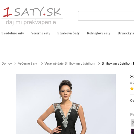
Svadobné šaty
Večerné šaty
Stužková Šaty
Koktejlové šaty
Družičky š
Domov
Večerné šaty
Večerné šaty S hlbokým výstrihom
S hlbokým výstrihom 
S
#
C
F