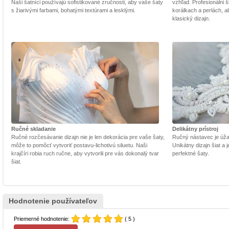
Naši šatníci používajú sofistikované zručnosti, aby vaše šaty
vzhľad. Profesionálni š
s žiarivými farbami, bohatými textúrami a lesklými.
korálkach a perlách, a
klasický dizajn.
Ručné skladanie
Delikátny prístroj
Ručné rozčesávanie dizajn nie je len dekorácia pre vaše šaty,
Ručný nástavec je úžasn
môže to pomôcť vytvoriť postavu-lichotivú siluetu. Naši
Unikátny dizajn šiat a
krajčíri robia ruch ručne, aby vytvorili pre vás dokonalý tvar
perfektné šaty.
šiat.
Hodnotenie používateľov
Priemerné hodnotenie:
( 5 )