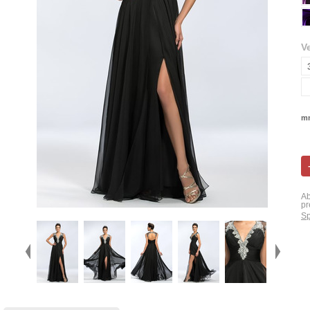
V
mn
Ab
pr
Sp