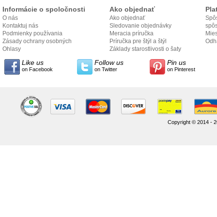
Informácie o spoločnosti
Ako objednať
Pla
O nás
Ako objednať
Spôs
Kontaktuj nás
Sledovanie objednávky
spô
Podmienky používania
Meracia príručka
Mies
Zásady ochrany osobných
Príručka pre štýl a štýl
odo
Odh
údajov
Ohlasy
Základy starostlivosti o šaty
Like us
Follow us
Pin us
on Facebook
on Twitter
on Pinterest
Copyright © 2014 - 