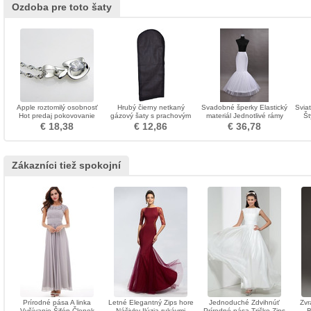
Ozdoba pre toto šaty
Apple roztomilý osobnosť
Hrubý čierny netkaný
Svadobné šperky Elastický
Svia
Hot predaj pokovovanie
gázový šaty s prachovým
materiál Jednotlivé rámy
Št
náhrdelník
krytom
Biela morská panna
módna
€ 18,38
€ 12,86
€ 36,78
Spandex
Zákazníci tiež spokojní
Prírodné pása A linka
Letné Elegantný Zips hore
Jednoduché Zdvihnúť
Zvr
Vyšívanie Šifón Členok
Nášivky Ilúzia rukávmi
Prírodné pása Tričko Zips
B