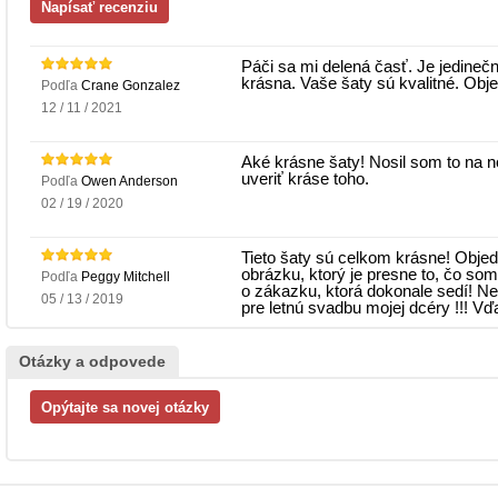
Páči sa mi delená časť. Je jedineč
krásna. Vaše šaty sú kvalitné. Obje
Podľa
Crane Gonzalez
12 / 11 / 2021
Aké krásne šaty! Nosil som to na
uveriť kráse toho.
Podľa
Owen Anderson
02 / 19 / 2020
Tieto šaty sú celkom krásne! Objed
obrázku, ktorý je presne to, čo som 
Podľa
Peggy Mitchell
o zákazku, ktorá dokonale sedí! 
05 / 13 / 2019
pre letnú svadbu mojej dcéry !!! Vď
Otázky a odpovede