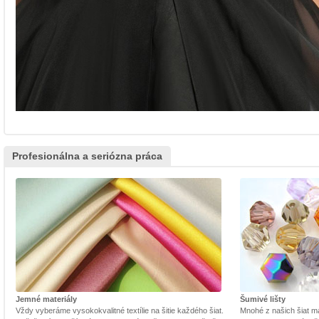
Profesionálna a seriózna práca
Jemné materiály
Šumivé lišty
Vždy vyberáme vysokokvalitné textílie na šitie každého šiat.
Mnohé z našich šiat m