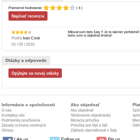
Priemerné hodnotenie:
( 4 )
Miloval som tieto šaty !! Je to takmer perfektné
bohu som si objednal drobný!
Podľa
Ivan Cook
02 / 05 / 2020
Otázky a odpovede
Informácie o spoločnosti
Ako objednať
Pla
O nás
Ako objednať
Spôs
Kontaktuj nás
Sledovanie objednávky
spô
Podmienky používania
Meracia príručka
Mies
Zásady ochrany osobných
Príručka pre štýl a štýl
odo
Odh
údajov
Ohlasy
Základy starostlivosti o šaty
Like us
Follow us
Pin us