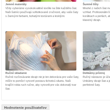
Jemné materiály
Šumivé lišty
Vždy vyberáme vysokokvalitné textílie na šitie každého šiat.
Mnohé z našich šiat m
Naši šatníci používajú sofistikované zručnosti, aby vaše šaty
vzhľad. Profesionálni š
s žiarivými farbami, bohatými textúrami a lesklými.
korálkach a perlách, a
klasický dizajn.
Ručné skladanie
Delikátny prístroj
Ručné rozčesávanie dizajn nie je len dekorácia pre vaše šaty,
Ručný nástavec je úžasn
môže to pomôcť vytvoriť postavu-lichotivú siluetu. Naši
Unikátny dizajn šiat a
krajčíri robia ruch ručne, aby vytvorili pre vás dokonalý tvar
perfektné šaty.
šiat.
Hodnotenie používateľov