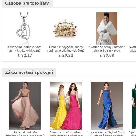
Ozdoba pre toto šaty
Strieborné srdce v tvare
Phoenix najvyššej triedy
Svadobné šatky Formálne
Svad
ženy krátke vykládané
nádherné zliatiny vyložené
zimné bez rukávov
pria
diamantový náhrdelník
diamant brož
N
€ 32,17
€ 20,22
€ 33,09
Zákazníci tiež spokojní
Šifón Tyl prekrytie
Stredná späť Spadnúť
Bez rukávov Chýbať Šifón
Šper
Zvrásnený Šperk Elegantný
Dĺžka podlahy Námornej
Svadobné Beaded pásu
Zimn