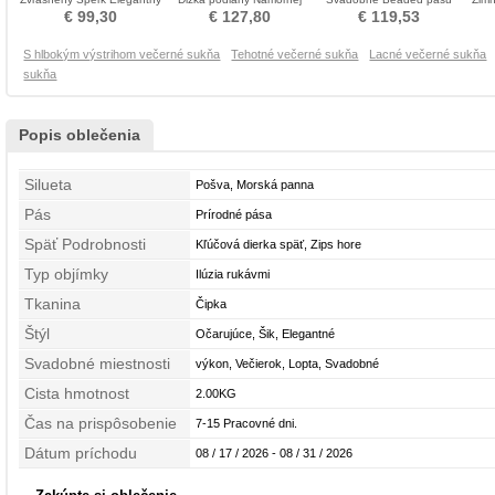
Letné Večerné šaty
službe Večerné šaty
Formálne Večerné šaty
Tur
€ 99,30
€ 127,80
€ 119,53
S hlbokým výstrihom večerné sukňa
Tehotné večerné sukňa
Lacné večerné sukňa
sukňa
Popis oblečenia
Silueta
Pošva, Morská panna
Pás
Prírodné pása
Späť Podrobnosti
Kľúčová dierka späť, Zips hore
Typ objímky
Ilúzia rukávmi
Tkanina
Čipka
Štýl
Očarujúce, Šik, Elegantné
Svadobné miestnosti
výkon, Večierok, Lopta, Svadobné
Cista hmotnost
2.00KG
Čas na prispôsobenie
7-15 Pracovné dni.
Dátum príchodu
08 / 17 / 2026 - 08 / 31 / 2026