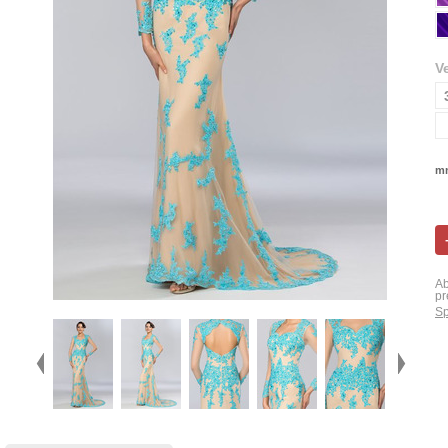
V
mn
Ab
pr
Sp