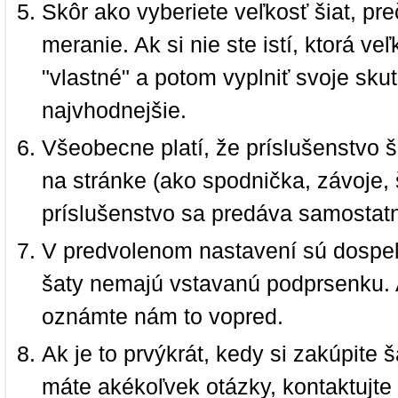
Skôr ako vyberiete veľkosť šiat, pr
meranie. Ak si nie ste istí, ktorá 
"vlastné" a potom vyplniť svoje sku
najvhodnejšie.
Všeobecne platí, že príslušenstvo š
na stránke (ako spodnička, závoje, š
príslušenstvo sa predáva samostat
V predvolenom nastavení sú dospel
šaty nemajú vstavanú podprsenku. 
oznámte nám to vopred.
Ak je to prvýkrát, kedy si zakúpite
máte akékoľvek otázky, kontaktujt