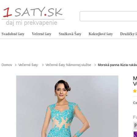
Svadobné šaty
Večerné šaty
Stužková Šaty
Koktejlové šaty
Družičky š
Domov
Večerné šaty
Večerné šaty Námornej službe
Morská panna Ilúzia rukáv
M
V
C
F