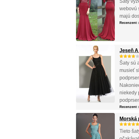
Šaty vyz
webovú s
majú dos
Recenzent 
Jeseň A 
Šaty sú 
musieť s
podprsen
Nakoniec
niekedy 
podprsen
Recenzent 
Morská 
Tieto ša
očakával