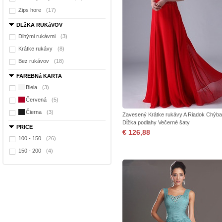
Zips hore
(17)
DLžKA RUKáVOV
Dlhými rukávmi
(3)
Krátke rukávy
(8)
Bez rukávov
(18)
FAREBNá KARTA
Biela
(3)
Červená
(5)
Čierna
(3)
Zavesený Krátke rukávy A Riadok Chýba
Dĺžka podlahy Večerné šaty
PRICE
€ 126,88
100 - 150
(26)
150 - 200
(4)