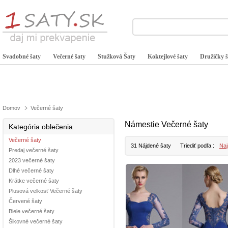
Svadobné šaty
Večerné šaty
Stužková Šaty
Koktejlové šaty
Družičky š
Domov
Večerné šaty
Námestie Večerné šaty
Kategória oblečenia
Večerné šaty
31 Nájdené šaty
Triediť podľa :
Naj
Predaj večerné šaty
2023 večerné šaty
Dlhé večerné šaty
Krátke večerné šaty
Plusová velkosť Večerné šaty
Červené šaty
Biele večerné šaty
Šikovné večerné šaty