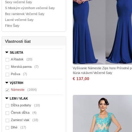
Sexy večerné šaty
S hlbokým výstrihom večerné šaty
Bez ramienok Večerné šaty
Lacné večerné šaty
Flitre Šaty
Vlastnosti šiat
SILUETA
A Riadok
(20)
Morská panna
(7)
Vyšívanie Námestie Zips hore Prírodné 
Ilúzia rukávmi Večerné šaty
Pošva
(7)
€ 137,00
VýSTRIH
Námestie
(1664)
LEM / VLAK
Dĺžka podlahy
(10)
Členok dĺžka
(4)
Zamiesť vlak
(18)
Dlhé
(17)