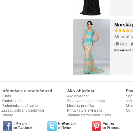
Morská p
Miloval s
dlhšie, 
Recenzent 
Informácie o spoločnosti
Ako objednať
Pla
O nás
Ako objednať
Spôs
Kontaktuj nás
Sledovanie objednávky
spô
Podmienky používania
Meracia príručka
Mies
Zásady ochrany osobných
Príručka pre štýl a štýl
odo
Odh
údajov
Ohlasy
Základy starostlivosti o šaty
Like us
Follow us
Pin us
on Facebook
on Twitter
on Pinterest