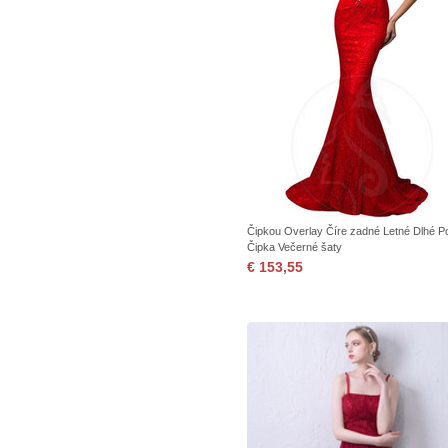
Čipkou Overlay Číre zadné Letné Dlhé P
Čipka Večerné šaty
€ 153,55