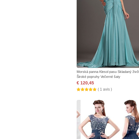
Morská panna Klesol pasu Skladaný živôt
Široké popruhy Večerné šaty
€ 120,45
( 1 avis )