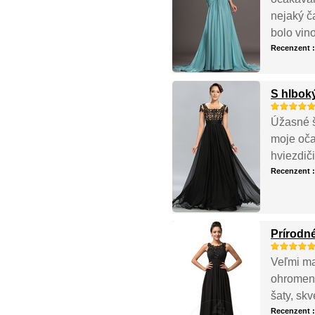
nejaký č
bolo vin
Recenzent 
S hlbok
Úžasné š
moje oča
hviezdič
Recenzent 
Prírodn
Veľmi ma
ohromený
šaty, sk
Recenzent 