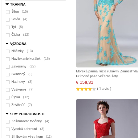
TKANINA
Šifón
(15)
Satén
(4)
Tyl
(5)
Čipka
(12)
VýZDOBA
Nášivky
(13)
Navliekanie korálok
(16)
Zavesený
(22)
Morská panna Ilúzia rukávmi Zamiesť vla
Skladaný
(9)
Prírodné pása Večerné šaty
Nachový
(3)
€ 156,31
( 1 avis )
Vyšívanie
(7)
Čipka
(12)
Zdvihnúť
(7)
SPäť PODROBNOSTI
Zašnurovať topánky
(4)
Vysoká zahrnuté
(3)
S hlbokým výstrihom
(11)