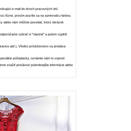
dzujúci e-mail do dvoch pracovných dní.
n sú rôzne, prosím pozrite sa na sprievodcu farbou.
ávky alebo nám môžete povedať, ktorý obrázok
, odporúčame vybrať si "vlastné" a potom vyplniť
rukavice atď.), Všetko príslušenstvo sa predáva
peciálne požiadavky, oznámte nám to vopred.
deme snažiť ponúknuť podrobnejšie informácie alebo