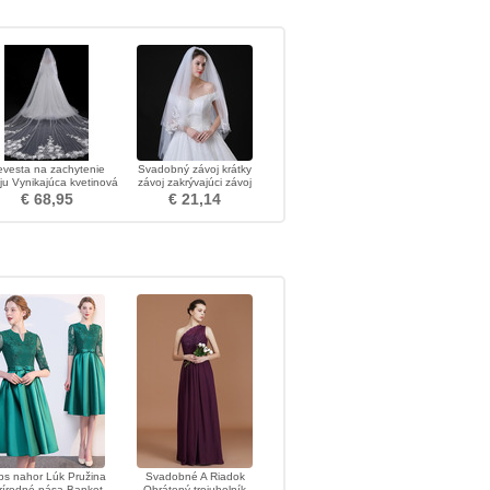
evesta na zachytenie
Svadobný závoj krátky
ju Vynikajúca kvetinová
závoj zakrývajúci závoj
voj na dlhé chvostové
čipka biely závoj
€ 68,95
€ 21,14
zahalenie 400CM
ps nahor Lúk Pružina
Svadobné A Riadok
rírodné pása Banket
Obrátený trojuholník