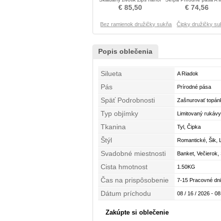
Družica obleko
Družičky šaty
€ 85,50
€ 74,56
Bez ramienok družičky sukňa
Čipky družičky s
Popis oblečenia
Silueta
A Riadok
Pás
Prírodné pása
Späť Podrobnosti
Zašnurovať topán
Typ objímky
Limitovaný rukávy,
Tkanina
Tyl, Čipka
Štýl
Romantické, Šik, 
Svadobné miestnosti
Banket, Večierok
Cista hmotnost
1.50KG
Čas na prispôsobenie
7-15 Pracovné dni
Dátum príchodu
08 / 16 / 2026 - 08
Zakúpte si oblečenie