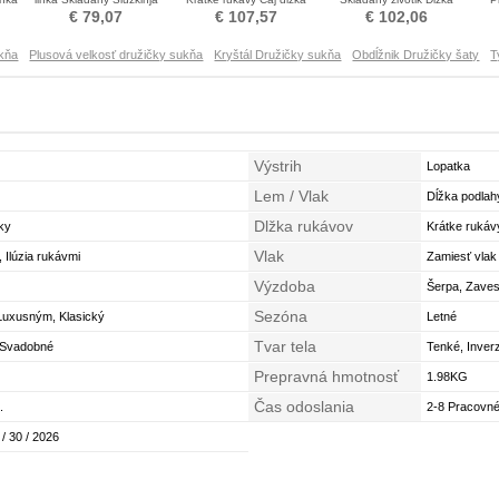
obleko časti
Družičky šaty
podlahy Družica obleko
S
€ 79,07
€ 107,57
€ 102,06
ukňa
Plusová velkosť družičky sukňa
Kryštál Družičky sukňa
Obdĺžnik Družičky šaty
T
Výstrih
Lopatka
Lem / Vlak
Dĺžka podlah
Dlžka rukávov
ky
Krátke rukáv
Vlak
 Ilúzia rukávmi
Zamiesť vlak
Výzdoba
Šerpa, Zavese
Sezóna
korálok
Luxusným, Klasický
Letné
Tvar tela
, Svadobné
Tenké, Inverz
Prepravná hmotnosť
1.98KG
Čas odoslania
.
2-8 Pracovné
 / 30 / 2026