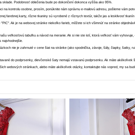
na sklade. Podobnosť oblečenia bude po dokončení dokonca vyššia ako 95%.
ci na kontrolu osobne, prosím, ponúknite nám správnu e-mailovú adresu, pošleme vám potvr
enej farebnej karty, rôzne tkaniny sú vyrobené z rôznych textúr, takže jas a lesklivosť tkaní
 "PIC". Ak je na webovej stránke niekoľko farieb, môžete si ich všimnúť na stránke objedn
i našu veľkosťovú tabuľku a návod na meranie. Ak si nie ste istí, ktorá veľkosť vám vyhovuje
s najvhodnejšie.
rázkoch nie je zahrnuté v cene šiat na stránke (ako spodnička, závoje, šály, čiapky, šatky, 
stavané do podprsenky, dievčenské šaty nemajú vstavanú podprsenku. Ak máte akékoľvek š
 našich webových stránkach, alebo máte akékoľvek otázky, kontaktujte nás vopred, my sa bu