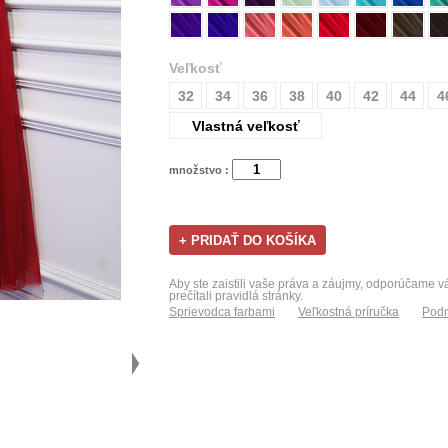
Veľkosť
32
34
36
38
40
42
44
4
Vlastná veľkosť
množstvo :
Aby ste zaistili vaše práva a záujmy, odporúčame 
prečítali pravidlá stránky.
Sprievodca farbami
Veľkostná príručka
Podm