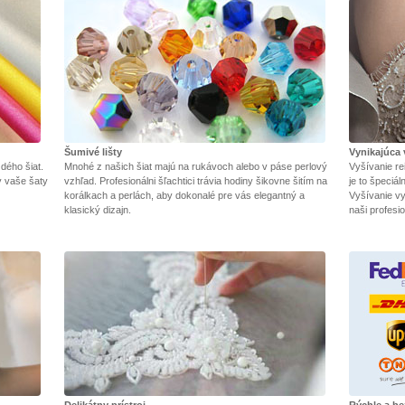
Šumivé lišty
Vynikajúca 
dého šiat.
Mnohé z našich šiat majú na rukávoch alebo v páse perlový
Vyšívanie re
y vaše šaty
vzhľad. Profesionálni šľachtici trávia hodiny šikovne šitím na
je to špeciá
korálkach a perlách, aby dokonalé pre vás elegantný a
Vyšívanie vy
klasický dizajn.
naši profesio
Delikátny prístroj
Rýchle a b