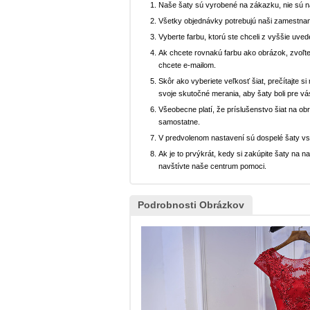
Naše šaty sú vyrobené na zákazku, nie sú 
Všetky objednávky potrebujú naši zamestnan
Vyberte farbu, ktorú ste chceli z vyššie uved
Ak chcete rovnakú farbu ako obrázok, zvoľte
chcete e-mailom.
Skôr ako vyberiete veľkosť šiat, prečítajte s
svoje skutočné merania, aby šaty boli pre vá
Všeobecne platí, že príslušenstvo šiat na ob
samostatne.
V predvolenom nastavení sú dospelé šaty v
Ak je to prvýkrát, kedy si zakúpite šaty na
navštívte naše centrum pomoci.
Podrobnosti Obrázkov