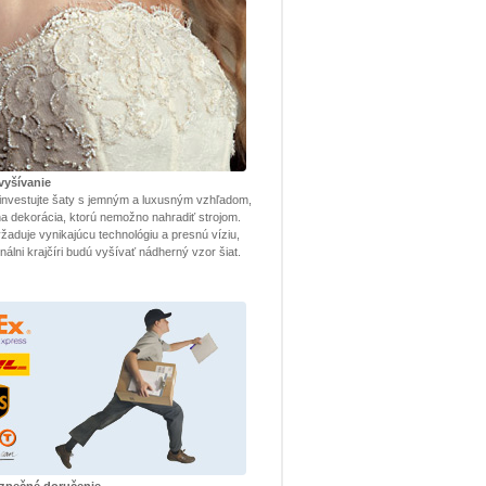
vyšívanie
investujte šaty s jemným a luxusným vzhľadom,
lna dekorácia, ktorú nemožno nahradiť strojom.
žaduje vynikajúcu technológiu a presnú víziu,
nálni krajčíri budú vyšívať nádherný vzor šiat.
ezpečné doručenie