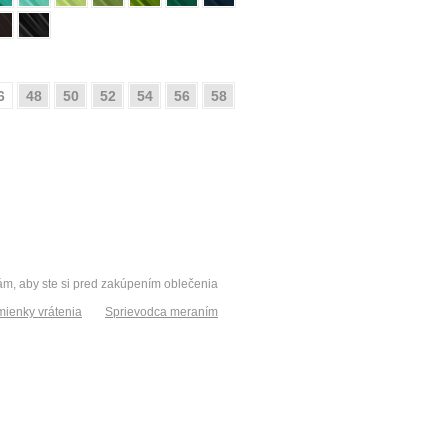
6
48
50
52
54
56
58
vám, aby ste si pred zakúpením oblečenia
ienky vrátenia
Sprievodca meraním