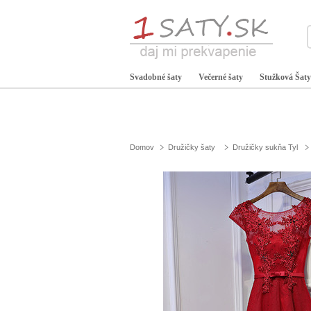
Svadobné šaty
Večerné šaty
Stužková Šaty
Domov
Družičky šaty
Družičky sukňa Tyl