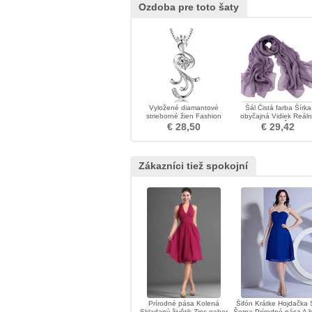
Ozdoba pre toto šaty
Vyložené diamantové
Šál Čistá farba Šírka
strieborné žien Fashion
obyčajná Vidiek Reál
Peacock náhrdelník
hodváb Ženy
€ 28,50
€ 29,42
Zákazníci tiež spokojní
Prírodné pása Kolená
Šifón Krátke Hojdačka 
Skladaný živôtik Zips nahor
Šerpa Prírodné pása A l