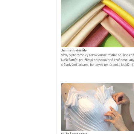
Jemné materiály
Vždy vyberáme vysokokvalitné textílie na šitie kaž
Naši šatníci používajú sofistikované zručnosti, ab
s žiarivými farbami, bohatými textúrami a lesklými.
Ručné skladanie