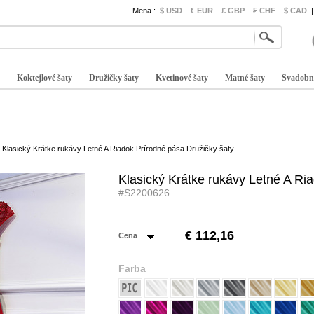
Mena :
$ USD
€ EUR
£ GBP
₣ CHF
$ CAD
|
Koktejlové šaty
Družičky šaty
Kvetinové šaty
Matné šaty
Svadobn
Klasický Krátke rukávy Letné A Riadok Prírodné pása Družičky šaty
Klasický Krátke rukávy Letné A Ri
#S2200626
€ 112,16
Cena
Farba