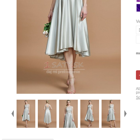
V
mn
Ab
pr
Sp