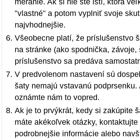
meranie. Ak si nie ste istí, ktorá 
"vlastné" a potom vyplniť svoje sku
najvhodnejšie.
Všeobecne platí, že príslušenstvo š
na stránke (ako spodnička, závoje, š
príslušenstvo sa predáva samostat
V predvolenom nastavení sú dospel
šaty nemajú vstavanú podprsenku. 
oznámte nám to vopred.
Ak je to prvýkrát, kedy si zakúpite
máte akékoľvek otázky, kontaktujt
podrobnejšie informácie alebo navš