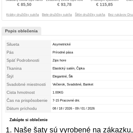
Družica obleko
Skladaný živôtik Družičky
Elegantné Družičky šaty
€ 85,50
€ 93,78
€ 115,85
šaty
Krátky družičky sukňa
Biele družičky sukňa
Šifón družičky sukňa
Bez rukávov Dru
Popis oblečenia
Silueta
Asymetrické
Pás
Prírodné pása
Späť Podrobnosti
Zips hore
Tkanina
Elastický satén, Čipka
Štýl
Elegantné, Šik
Svadobné miestnosti
Večierok, Svadobné, Banket
Cista hmotnost
1.00KG
Čas na prispôsobenie
7-15 Pracovné dni.
Dátum príchodu
08 / 18 / 2026 - 09 / 01 / 2026
Zakúpte si oblečenie
Naše šaty sú vyrobené na zákazku,