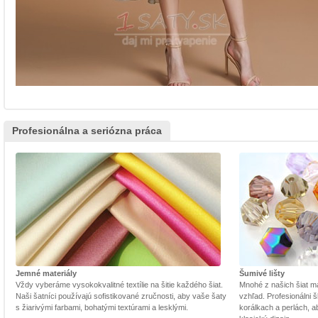
Profesionálna a seriózna práca
Jemné materiály
Šumivé lišty
Vždy vyberáme vysokokvalitné textílie na šitie každého šiat.
Mnohé z našich šiat m
Naši šatníci používajú sofistikované zručnosti, aby vaše šaty
vzhľad. Profesionálni š
s žiarivými farbami, bohatými textúrami a lesklými.
korálkach a perlách, a