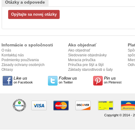
Otázky a odpovede
Informácie o spoločnosti
Ako objednať
Pla
O nás
Ako objednať
Spôs
Kontaktuj nás
Sledovanie objednávky
spô
Podmienky používania
Meracia príručka
Mies
Zásady ochrany osobných
Príručka pre štýl a štýl
odo
Odh
údajov
Ohlasy
Základy starostlivosti o šaty
Like us
Follow us
Pin us
on Facebook
on Twitter
on Pinterest
Copyright © 2014 - 