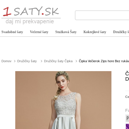
Svadobné šaty
Večerné šaty
Stužková Šaty
Koktejlové šaty
Družičky š
Domov
Družičky šaty
Družičky šaty Čipka
Čipka Večierok Zips hore Bez rukáv
Č
D
C
F