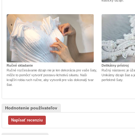
klasický dizajn.
Ručné skladanie
Delikátny prístroj
Ručné rozčesávanie dizajn nie je len dekorácia pre vaše šaty,
Ručný nástavec je úžasn
môže to pomôcť vytvoriť postavu-lichotivú siluetu. Naši
Unikátny dizajn šiat a
krajčíri robia ruch ručne, aby vytvorili pre vás dokonalý tvar
perfektné šaty.
šiat.
Hodnotenie používateľov