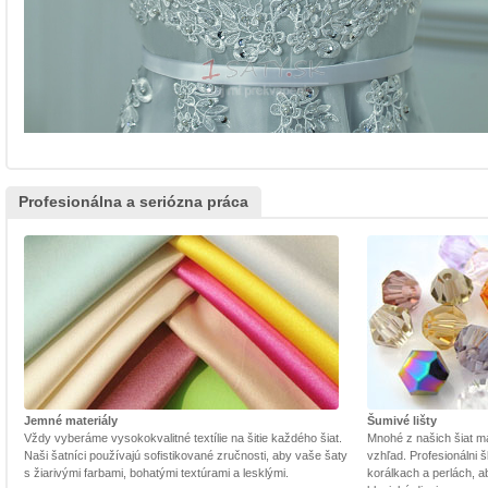
Profesionálna a seriózna práca
Jemné materiály
Šumivé lišty
Vždy vyberáme vysokokvalitné textílie na šitie každého šiat.
Mnohé z našich šiat m
Naši šatníci používajú sofistikované zručnosti, aby vaše šaty
vzhľad. Profesionálni š
s žiarivými farbami, bohatými textúrami a lesklými.
korálkach a perlách, a