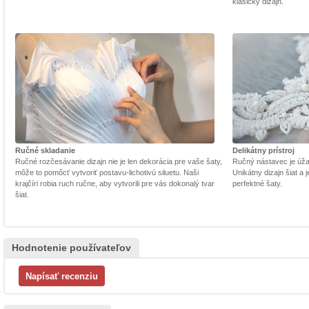
klasický dizajn.
Ručné skladanie
Delikátny prístroj
Ručné rozčesávanie dizajn nie je len dekorácia pre vaše šaty,
Ručný nástavec je úžasn
môže to pomôcť vytvoriť postavu-lichotivú siluetu. Naši
Unikátny dizajn šiat a
krajčíri robia ruch ručne, aby vytvorili pre vás dokonalý tvar
perfektné šaty.
šiat.
Hodnotenie používateľov