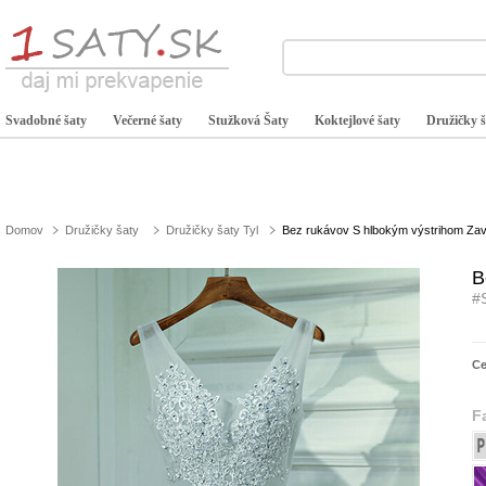
Svadobné šaty
Večerné šaty
Stužková Šaty
Koktejlové šaty
Družičky š
Domov
Družičky šaty
Družičky šaty Tyl
Bez rukávov S hlbokým výstrihom Zave
B
#
C
F