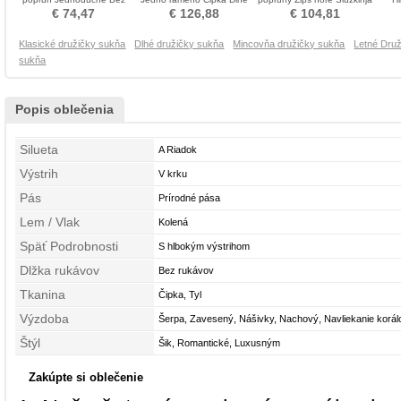
rukávov Družičky šaty
Hruška Družičky šaty
obleko časti
€ 74,47
€ 126,88
€ 104,81
Klasické družičky sukňa
Dlhé družičky sukňa
Mincovňa družičky sukňa
Letné Dru
sukňa
Popis oblečenia
Silueta
A Riadok
Výstrih
V krku
Pás
Prírodné pása
Lem / Vlak
Kolená
Späť Podrobnosti
S hlbokým výstrihom
Dlžka rukávov
Bez rukávov
Tkanina
Čipka, Tyl
Výzdoba
Šerpa, Zavesený, Nášivky, Nachový, Navliekanie korál
Štýl
Šik, Romantické, Luxusným
Zakúpte si oblečenie