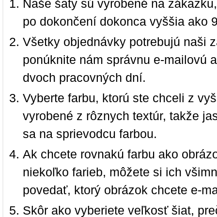
Naše šaty sú vyrobené na zákazku,
po dokončení dokonca vyššia ako 
Všetky objednávky potrebujú naši z
ponúknite nám správnu e-mailovú a
dvoch pracovných dní.
Vyberte farbu, ktorú ste chceli z vy
vyrobené z rôznych textúr, takže jas
sa na sprievodcu farbou.
Ak chcete rovnakú farbu ako obrázo
niekoľko farieb, môžete si ich vši
povedať, ktorý obrázok chcete e-ma
Skôr ako vyberiete veľkosť šiat, pr