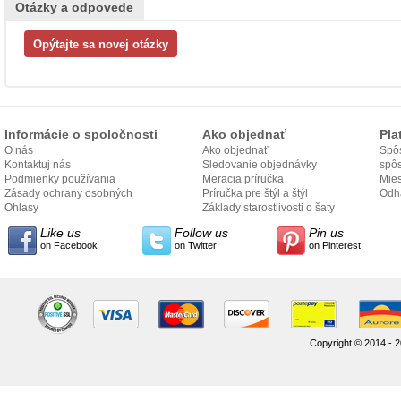
Otázky a odpovede
Informácie o spoločnosti
Ako objednať
Pla
O nás
Ako objednať
Spôs
Kontaktuj nás
Sledovanie objednávky
spô
Podmienky používania
Meracia príručka
Mies
Zásady ochrany osobných
Príručka pre štýl a štýl
odo
Odh
údajov
Ohlasy
Základy starostlivosti o šaty
Like us
Follow us
Pin us
on Facebook
on Twitter
on Pinterest
Copyright © 2014 - 