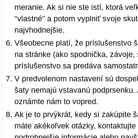
meranie. Ak si nie ste istí, ktorá 
"vlastné" a potom vyplniť svoje sku
najvhodnejšie.
Všeobecne platí, že príslušenstvo š
na stránke (ako spodnička, závoje, š
príslušenstvo sa predáva samostat
V predvolenom nastavení sú dospel
šaty nemajú vstavanú podprsenku. 
oznámte nám to vopred.
Ak je to prvýkrát, kedy si zakúpite
máte akékoľvek otázky, kontaktujt
podrobnejšie informácie alebo navš