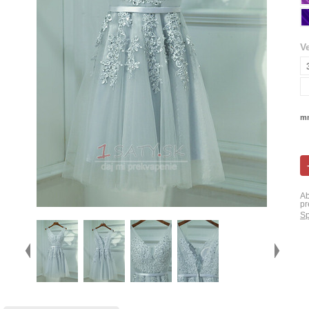
V
mn
Ab
pr
Sp