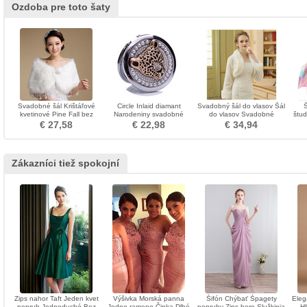
Ozdoba pre toto šaty
Svadobné šál Krištáľové
Circle Inlaid diamant
Svadobný šál do vlasov Šál
Š
kvetinové Pine Fall bez
Narodeniny svadobné
do vlasov Svadobné
štud
rukávov
kovové skladacie ozdoba
doplnky Hrubý dlhý rukáv
€ 27,58
€ 22,98
€ 34,94
jesenný zimný šál
Zákazníci tiež spokojní
Zips nahor Taft Jeden kvet
Výšivka Morská panna
Šifón Chýbať Špagety
Eleg
popruh Jednoduché Bez
Jedno rameno Čipka Dlhé
popruhy Zips hore Služkinja
Hl