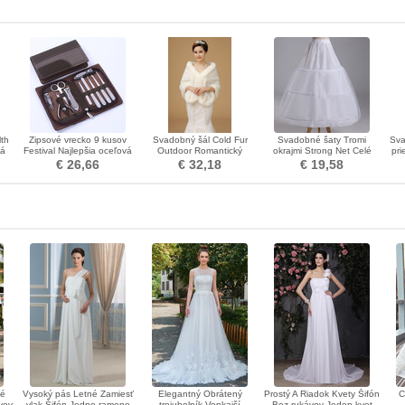
th
Zipsové vrecko 9 kusov
Svadobný šál Cold Fur
Svadobné šaty Tromi
Sva
ná
Festival Najlepšia oceľová
Outdoor Romantický
okrajmi Strong Net Celé
pri
kožená púzdra PU ozdoba
kráľovský
šaty String Nastaviteľné
€ 26,66
€ 32,18
€ 19,58
ké
Vysoký pás Letné Zamiesť
Elegantný Obrátený
Prostý A Riadok Kvety Šifón
C
vov
vlak Šifón Jedno rameno
trojuholník Vonkajší
Bez rukávov Jeden kvet