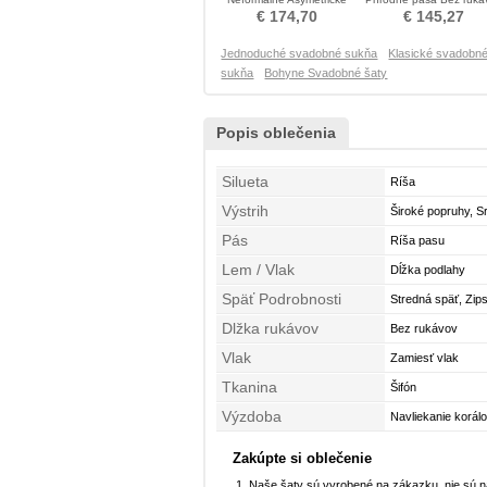
Asymetrické Svadobné šaty
Poroka Obleko
€ 174,70
€ 145,27
Jednoduché svadobné sukňa
Klasické svadobn
sukňa
Bohyne Svadobné šaty
Popis oblečenia
Silueta
Ríša
Výstrih
Široké popruhy, S
Pás
Ríša pasu
Lem / Vlak
Dĺžka podlahy
Späť Podrobnosti
Stredná späť, Zip
Dlžka rukávov
Bez rukávov
Vlak
Zamiesť vlak
Tkanina
Šifón
Výzdoba
Navliekanie korál
Zakúpte si oblečenie
Naše šaty sú vyrobené na zákazku, nie sú 