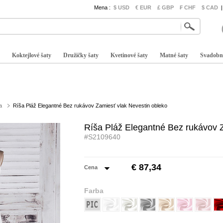
Mena :
$ USD
€ EUR
£ GBP
₣ CHF
$ CAD
|
Koktejlové šaty
Družičky šaty
Kvetinové šaty
Matné šaty
Svadobn
a
Ríša Pláž Elegantné Bez rukávov Zamiesť vlak Nevestin obleko
Ríša Pláž Elegantné Bez rukávov 
#S2109640
€ 87,34
Cena
Farba