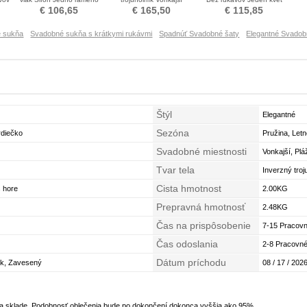
Svadobné šaty
Prírodné pása Nevestin
popruh Poroka Obleko
Zašn
€ 106,65
€ 165,50
€ 115,85
obleko
é sukňa
Svadobné sukňa s krátkymi rukávmi
Spadnúť Svadobné šaty
Elegantné Svado
Štýl
Elegantné
Sezóna
rdiečko
Pružina, Let
Svadobné miestnosti
Vonkajší, Plá
Tvar tela
Inverzný troj
Cista hmotnost
Presýpacie h
s hore
2.00KG
Prepravná hmotnosť
2.48KG
Čas na prispôsobenie
7-15 Pracovn
Čas odoslania
2-8 Pracovné
Dátum príchodu
ok, Zavesený
08 / 17 / 2026
na sklade. Podobnosť oblečenia bude po dokončení dokonca vyššia ako 95%.