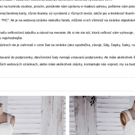
ci na kontrolu osobne, prosím, ponúknite nám správnu e-mailovú adresu, pošleme vám potvr
enej farebnej karty, rôzne tkaniny sú vyrobené z rôznych textúr, takže jas a lesklivosť tkaní
 "PIC". Ak je na webovej stránke niekoľko farieb, môžete si ich všimnúť na stránke objedn
i našu veľkosťovú tabuľku a návod na meranie. Ak si nie ste istí, ktorá veľkosť vám vyhovuje
s najvhodnejšie.
rázkoch nie je zahrnuté v cene šiat na stránke (ako spodnička, závoje, šály, čiapky, šatky, 
stavané do podprsenky, dievčenské šaty nemajú vstavanú podprsenku. Ak máte akékoľvek š
 našich webových stránkach, alebo máte akékoľvek otázky, kontaktujte nás vopred, my sa bu