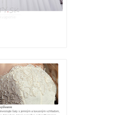
vyšívanie
investujte šaty s jemným a luxusným vzhľadom,