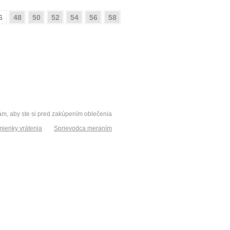
6
48
50
52
54
56
58
vám, aby ste si pred zakúpením oblečenia
ienky vrátenia
Sprievodca meraním