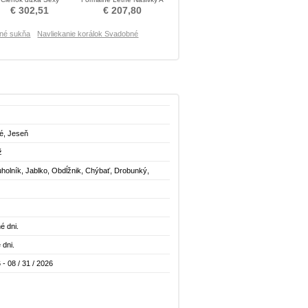
urovať topánky Poroka
linka Poroka Obleko
€ 302,51
€ 207,80
Obleko
bné sukňa
Navliekanie korálok Svadobné
né, Jeseň
ž
uholník, Jablko, Obdĺžnik, Chýbať, Drobunký,
odiny, Tenké, Hruška
é dni.
 dni.
 - 08 / 31 / 2026