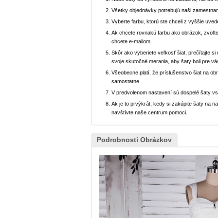
Všetky objednávky potrebujú naši zamestnan
Vyberte farbu, ktorú ste chceli z vyššie uved
Ak chcete rovnakú farbu ako obrázok, zvoľte
chcete e-mailom.
Skôr ako vyberiete veľkosť šiat, prečítajte s
svoje skutočné merania, aby šaty boli pre vá
Všeobecne platí, že príslušenstvo šiat na ob
samostatne.
V predvolenom nastavení sú dospelé šaty v
Ak je to prvýkrát, kedy si zakúpite šaty na
navštívte naše centrum pomoci.
Podrobnosti Obrázkov