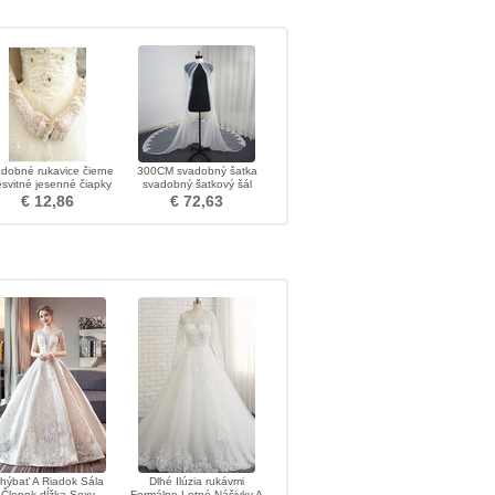
dobné rukavice čierne
300CM svadobný šatka
esvitné jesenné čiapky
svadobný šatkový šál
tiene čipky
€ 12,86
€ 72,63
hýbať A Riadok Sála
Dlhé Ilúzia rukávmi
Členok dĺžka Sexy
Formálne Letné Nášivky A