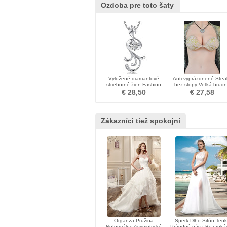
Ozdoba pre toto šaty
Vyložené diamantové
Anti vyprázdnené Steal
strieborné žien Fashion
bez stopy Veľká hrud
Peacock náhrdelník
pasta Neviditeľná
€ 28,50
€ 27,58
podprsenka
Zákazníci tiež spokojní
Organza Pružina
Šperk Dlho Šifón Ten
Neformálne Asymetrické
Prírodné pása Bez ruká