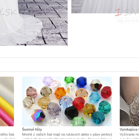
Šumivé lišty
Vynikajúca 
dého šiat.
Mnohé z našich šiat majú na rukávoch alebo v páse perlový
Vyšívanie re