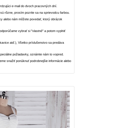
dzujúci e-mail do dvoch pracovných dní.
n sú rôzne, prosím pozrite sa na sprievodcu farbou.
ávky alebo nám môžete povedať, ktorý obrázok
, odporúčame vybrať si "vlastné" a potom vyplniť
rukavice atď.), Všetko príslušenstvo sa predáva
peciálne požiadavky, oznámte nám to vopred.
deme snažiť ponúknuť podrobnejšie informácie alebo