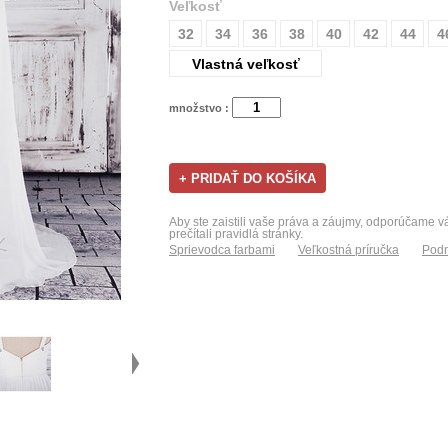
Veľkosť
32
34
36
38
40
42
44
4
Vlastná veľkosť
množstvo :
Aby ste zaistili vaše práva a záujmy, odporúčame 
prečítali pravidlá stránky.
Sprievodca farbami
Veľkostná príručka
Podm