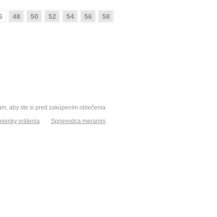
6
48
50
52
54
56
58
vám, aby ste si pred zakúpením oblečenia
ienky vrátenia
Sprievodca meraním