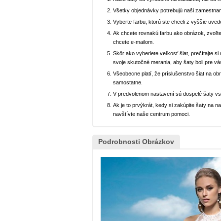
Všetky objednávky potrebujú naši zamestnan
Vyberte farbu, ktorú ste chceli z vyššie uved
Ak chcete rovnakú farbu ako obrázok, zvoľte
chcete e-mailom.
Skôr ako vyberiete veľkosť šiat, prečítajte s
svoje skutočné merania, aby šaty boli pre vá
Všeobecne platí, že príslušenstvo šiat na ob
samostatne.
V predvolenom nastavení sú dospelé šaty v
Ak je to prvýkrát, kedy si zakúpite šaty na
navštívte naše centrum pomoci.
Podrobnosti Obrázkov