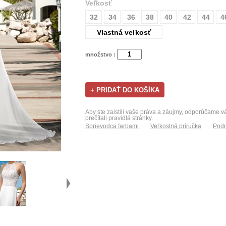
Veľkosť
32
34
36
38
40
42
44
4
Vlastná veľkosť
množstvo :
Aby ste zaistili vaše práva a záujmy, odporúčame 
prečítali pravidlá stránky.
Sprievodca farbami
Veľkostná príručka
Podm