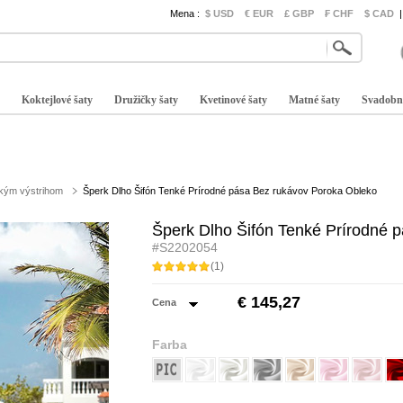
Mena :
$ USD
€ EUR
£ GBP
₣ CHF
$ CAD
|
Koktejlové šaty
Družičky šaty
Kvetinové šaty
Matné šaty
Svadobn
kým výstrihom
Šperk Dlho Šifón Tenké Prírodné pása Bez rukávov Poroka Obleko
Šperk Dlho Šifón Tenké Prírodné 
#S2202054
(1)
€ 145,27
Cena
Farba