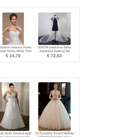
dobné rukavice Perler
300CM svadobný šatka
mer šortky White Thin
svadobný šatkový šál
Decoration
€ 14,70
€ 72,63
tlo šedá Stredná späť
Tyl Formálne Kostol Nášivky
k Jeden kvet popruh
A Riadok Prírodné pása