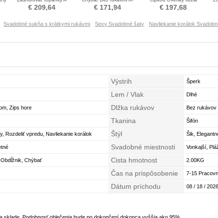
Riadok Svadobné šaty
Riadok Svadobné šaty
rukávmi Svadobné šaty
€ 209,64
€ 171,94
€ 197,68
Svadobné sukňa s krátkymi rukávmi
Sexy Svadobné šaty
Navliekanie korálok Svadob
Výstrih
Šperk
Lem / Vlak
Dlhé
Dlžka rukávov
om, Zips hore
Bez rukávov
Tkanina
Šifón
Štýl
, Rozdeliť vpredu, Navliekanie korálok
Šik, Elegantn
Svadobné miestnosti
etné
Vonkajší, Plá
Cista hmotnost
 Obdĺžnik, Chýbať
2.00KG
Čas na prispôsobenie
7-15 Pracovn
Dátum príchodu
08 / 18 / 2026
na sklade. Podobnosť oblečenia bude po dokončení dokonca vyššia ako 95%.