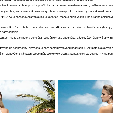
ci na kontrolu osobne, prosím, ponúknite nám správnu e-mailovú adresu, pošleme vám potvr
enej farebnej karty, rôzne tkaniny sú vyrobené z rôznych textúr, takže jas a lesklivosť tkaní
 "PIC". Ak je na webovej stránke niekoľko farieb, môžete si ich všimnúť na stránke objedn
i našu veľkosťovú tabuľku a návod na meranie. Ak si nie ste istí, ktorá veľkosť vám vyhovuje
s najvhodnejšie.
rázkoch nie je zahrnuté v cene šiat na stránke (ako spodnička, závoje, šály, čiapky, šatky, 
stavané do podprsenky, dievčenské šaty nemajú vstavanú podprsenku. Ak máte akékoľvek š
 našich webových stránkach, alebo máte akékoľvek otázky, kontaktujte nás vopred, my sa bu