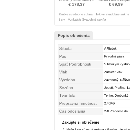
krku Nevestin obleko
Poroka Obleko
€ 178,37
€ 69,99
Krátke svadobné sukňa
Tylové svadobné sukňa
šaty
Vonkajšie Svadobné sukňa
Popis oblečenia
Silueta
A Riadok
Pás
Prírodné pása
Späť Podrobnosti
S hlbokým výstrih
Vlak
Zamiesť vlak
Výzdoba
Zavesený, Nášivky
Sezóna
Jeseň, Pružina, L
Tvar tela
Tenké, Drobunký,
Prepravná hmotnosť
2.48KG
Čas odoslania
2-8 Pracovné dni.
Zakúpte si oblečenie
Naše šaty sú vyrobené na zákazku, nie sú 