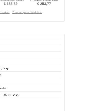
Svadobné šaty
Nevestin obleko
€ 183,89
€ 253,77
né sukňa
Prírodné pása Svadobné
é, Sexy
ž
é dni.
 - 09 / 01 / 2026