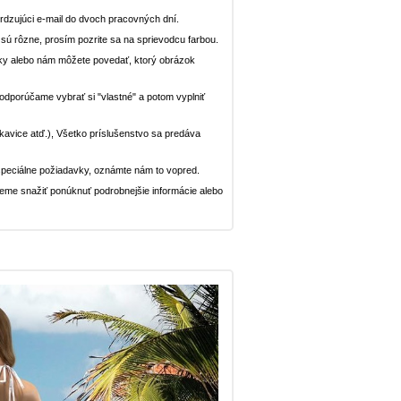
dzujúci e-mail do dvoch pracovných dní.
n sú rôzne, prosím pozrite sa na sprievodcu farbou.
ávky alebo nám môžete povedať, ktorý obrázok
, odporúčame vybrať si "vlastné" a potom vyplniť
rukavice atď.), Všetko príslušenstvo sa predáva
peciálne požiadavky, oznámte nám to vopred.
deme snažiť ponúknuť podrobnejšie informácie alebo