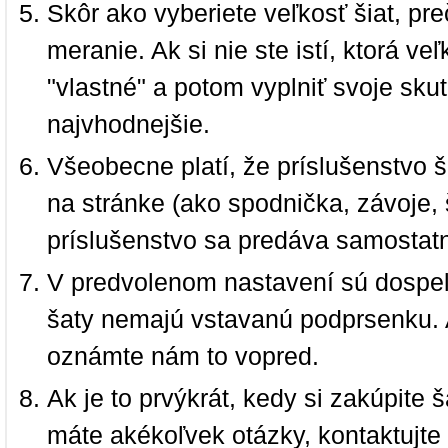
Skôr ako vyberiete veľkosť šiat, pr
meranie. Ak si nie ste istí, ktorá 
"vlastné" a potom vyplniť svoje sku
najvhodnejšie.
Všeobecne platí, že príslušenstvo š
na stránke (ako spodnička, závoje, š
príslušenstvo sa predáva samostat
V predvolenom nastavení sú dospel
šaty nemajú vstavanú podprsenku. 
oznámte nám to vopred.
Ak je to prvýkrát, kedy si zakúpite
máte akékoľvek otázky, kontaktujt