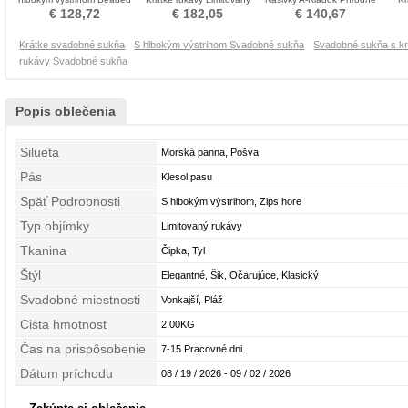
pásu Svadobné šaty
rukávy Nevestin obleko
pása Svadobné šaty
Ov
€ 128,72
€ 182,05
€ 140,67
Krátke svadobné sukňa
S hlbokým výstrihom Svadobné sukňa
Svadobné sukňa s kr
rukávy Svadobné sukňa
Popis oblečenia
Silueta
Morská panna, Pošva
Pás
Klesol pasu
Späť Podrobnosti
S hlbokým výstrihom, Zips hore
Typ objímky
Limitovaný rukávy
Tkanina
Čipka, Tyl
Štýl
Elegantné, Šik, Očarujúce, Klasický
Svadobné miestnosti
Vonkajší, Pláž
Cista hmotnost
2.00KG
Čas na prispôsobenie
7-15 Pracovné dni.
Dátum príchodu
08 / 19 / 2026 - 09 / 02 / 2026