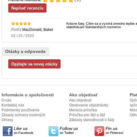
Priemerné hodnotenie:
( 5 )
Krásne šaty. Cítim sa a vyzerá omnoho lepšie ak
objednávaní štandardných rozmerov
Podľa
MacDonald, Baker
02 / 25 / 2020
Otázky a odpovede
Informácie o spoločnosti
Ako objednať
Pla
O nás
Ako objednať
Spôs
Kontaktuj nás
Sledovanie objednávky
spô
Podmienky používania
Meracia príručka
Mies
Zásady ochrany osobných
Príručka pre štýl a štýl
odo
Odh
údajov
Ohlasy
Základy starostlivosti o šaty
Like us
Follow us
Pin us
on Facebook
on Twitter
on Pinterest