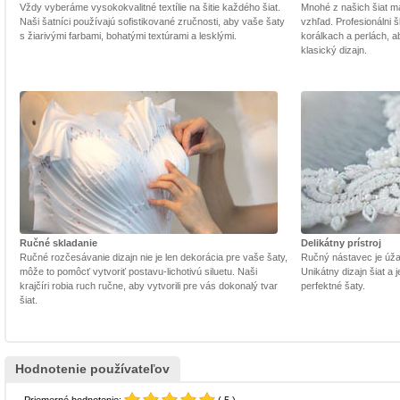
Vždy vyberáme vysokokvalitné textílie na šitie každého šiat.
Mnohé z našich šiat m
Naši šatníci používajú sofistikované zručnosti, aby vaše šaty
vzhľad. Profesionálni š
s žiarivými farbami, bohatými textúrami a lesklými.
korálkach a perlách, a
klasický dizajn.
Ručné skladanie
Delikátny prístroj
Ručné rozčesávanie dizajn nie je len dekorácia pre vaše šaty,
Ručný nástavec je úžasn
môže to pomôcť vytvoriť postavu-lichotivú siluetu. Naši
Unikátny dizajn šiat a
krajčíri robia ruch ručne, aby vytvorili pre vás dokonalý tvar
perfektné šaty.
šiat.
Hodnotenie používateľov