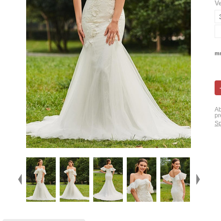
V
mn
Ab
pr
Sp