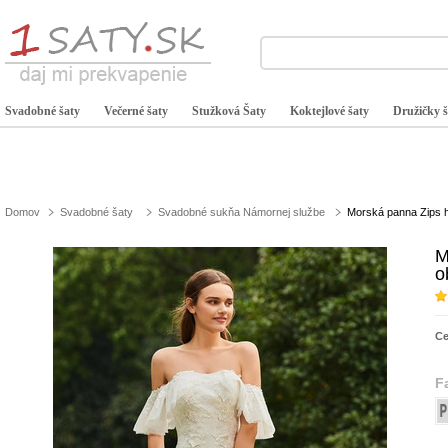
Svadobné šaty
Večerné šaty
Stužková Šaty
Koktejlové šaty
Družičky š
Domov
Svadobné šaty
Svadobné sukňa Námornej službe
Morská panna Zips h
M
o
C
F