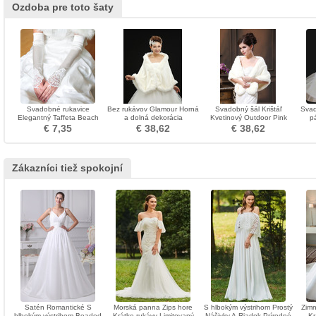
Ozdoba pre toto šaty
Svadobné rukavice
Bez rukávov Glamour Horná
Svadobný šál Krištáľ
Svad
Elegantný Taffeta Beach
a dolná dekorácia
Kvetinový Outdoor Pink
p
Apply Winter
svadobných šiat
Chic Zima
Flo
€ 7,35
€ 38,62
€ 38,62
Zákazníci tiež spokojní
Satén Romantické S
Morská panna Zips hore
S hlbokým výstrihom Prostý
Zimn
hlbokým výstrihom Beaded
Krátke rukávy Limitovaný
Nášivky A-Riadok Prírodné
Kr