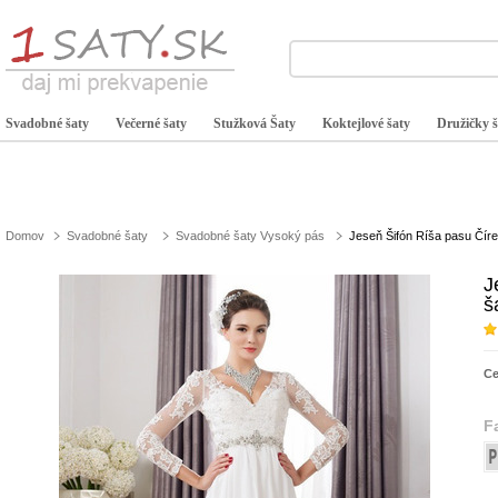
Svadobné šaty
Večerné šaty
Stužková Šaty
Koktejlové šaty
Družičky š
Domov
Svadobné šaty
Svadobné šaty Vysoký pás
Jeseň Šifón Ríša pasu Číre
J
š
C
F