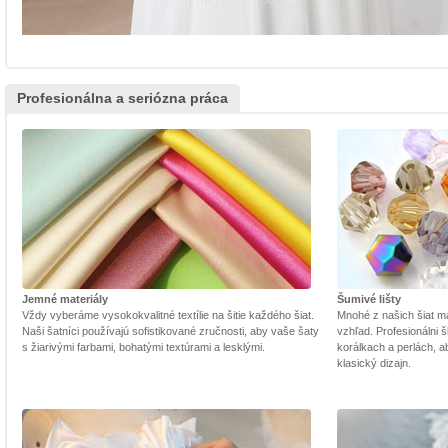
Profesionálna a seriózna práca
Jemné materiály
Šumivé lišty
Vždy vyberáme vysokokvalitné textílie na šitie každého šiat.
Mnohé z našich šiat m
Naši šatníci používajú sofistikované zručnosti, aby vaše šaty
vzhľad. Profesionálni š
s žiarivými farbami, bohatými textúrami a lesklými.
korálkach a perlách, a
klasický dizajn.