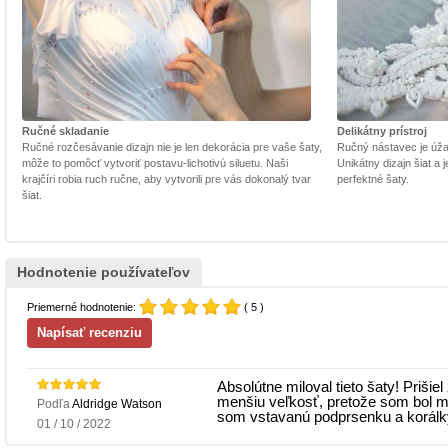
Ručné skladanie
Delikátny prístroj
Ručné rozčesávanie dizajn nie je len dekorácia pre vaše šaty,
Ručný nástavec je úžasn
môže to pomôcť vytvoriť postavu-lichotivú siluetu. Naši
Unikátny dizajn šiat a
krajčíri robia ruch ručne, aby vytvorili pre vás dokonalý tvar
perfektné šaty.
šiat.
Hodnotenie používateľov
Priemerné hodnotenie:
( 5 )
Absolútne miloval tieto šaty! Prišie
menšiu veľkosť, pretože som bol me
Podľa
Aldridge Watson
som vstavanú podprsenku a korálky
01 / 10 / 2022