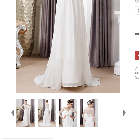
V
mn
Ab
pr
Sp