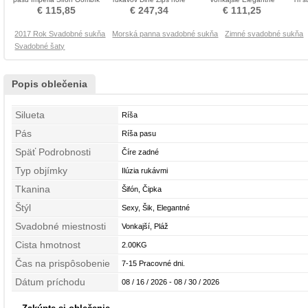
Svadobné šaty
Svadobné šaty
Pružina Nevestin obleko
€ 115,85
€ 247,34
€ 111,25
2017 Rok Svadobné sukňa
Morská panna svadobné sukňa
Zimné svadobné sukňa
Svadobné šaty
Popis oblečenia
Silueta
Ríša
Pás
Ríša pasu
Späť Podrobnosti
Číre zadné
Typ objímky
Ilúzia rukávmi
Tkanina
Šifón, Čipka
Štýl
Sexy, Šik, Elegantné
Svadobné miestnosti
Vonkajší, Pláž
Cista hmotnost
2.00KG
Čas na prispôsobenie
7-15 Pracovné dni.
Dátum príchodu
08 / 16 / 2026 - 08 / 30 / 2026