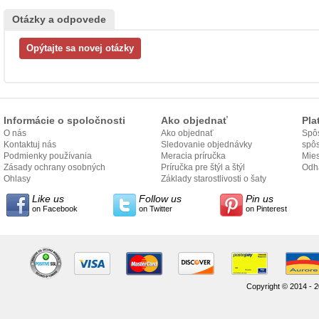
Otázky a odpovede
Informácie o spoločnosti
Ako objednať
Pla
O nás
Ako objednať
Spôs
Kontaktuj nás
Sledovanie objednávky
spô
Podmienky používania
Meracia príručka
Mies
Zásady ochrany osobných
Príručka pre štýl a štýl
odo
Odh
údajov
Ohlasy
Základy starostlivosti o šaty
Like us
Follow us
Pin us
on Facebook
on Twitter
on Pinterest
Copyright © 2014 - 