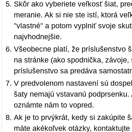
Skôr ako vyberiete veľkosť šiat, pr
meranie. Ak si nie ste istí, ktorá 
"vlastné" a potom vyplniť svoje sku
najvhodnejšie.
Všeobecne platí, že príslušenstvo š
na stránke (ako spodnička, závoje, š
príslušenstvo sa predáva samostat
V predvolenom nastavení sú dospel
šaty nemajú vstavanú podprsenku. 
oznámte nám to vopred.
Ak je to prvýkrát, kedy si zakúpite
máte akékoľvek otázky, kontaktujt