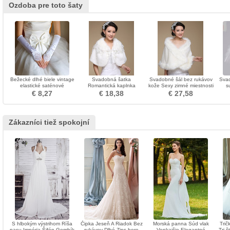
Ozdoba pre toto šaty
Bežecké dlhé biele vintage
Svadobná šatka
Svadobné šál bez rukávov
Svad
elastické saténové
Romantická kaplnka
kože Sexy zimné miestnosti
s
svadobné rukavice
Studená bez rukávov
pr
€ 8,27
€ 18,38
€ 27,58
Bowknot
Zákazníci tiež spokojní
S hlbokým výstrihom Ríša
Čipka Jeseň A Riadok Bez
Morská panna Súd vlak
Trič
pasu Impéria Šifón Gombík
rukávov Dlhé Zips hore
Vonkajšie Elegantné
Tri š