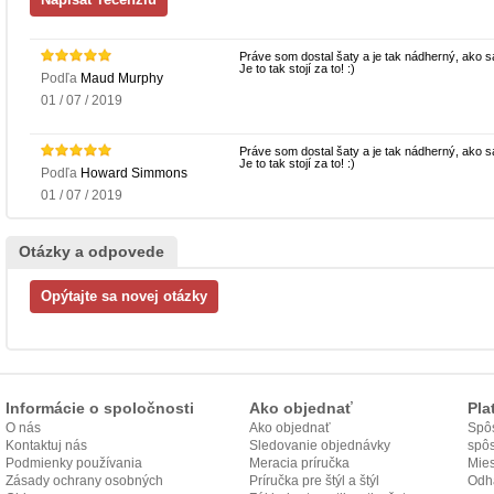
Práve som dostal šaty a je tak nádherný, ako sa
Je to tak stojí za to! :)
Podľa
Maud Murphy
01 / 07 / 2019
Práve som dostal šaty a je tak nádherný, ako sa
Je to tak stojí za to! :)
Podľa
Howard Simmons
01 / 07 / 2019
Otázky a odpovede
Informácie o spoločnosti
Ako objednať
Pla
O nás
Ako objednať
Spôs
Kontaktuj nás
Sledovanie objednávky
spô
Podmienky používania
Meracia príručka
Mies
Zásady ochrany osobných
Príručka pre štýl a štýl
odo
Odh