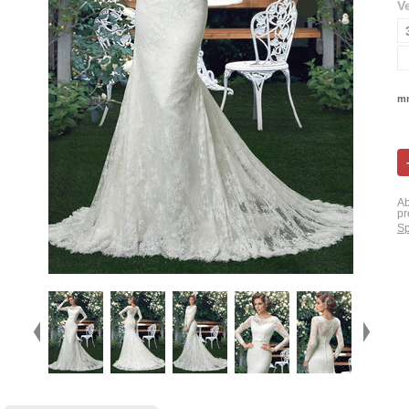
V
mn
Ab
pr
Sp