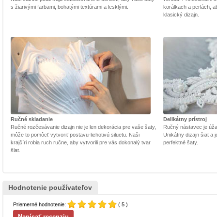
s žiarivými farbami, bohatými textúrami a lesklými.
korálkach a perlách, a
klasický dizajn.
Ručné skladanie
Delikátny prístroj
Ručné rozčesávanie dizajn nie je len dekorácia pre vaše šaty,
Ručný nástavec je úžasn
môže to pomôcť vytvoriť postavu-lichotivú siluetu. Naši
Unikátny dizajn šiat a
krajčíri robia ruch ručne, aby vytvorili pre vás dokonalý tvar
perfektné šaty.
šiat.
Hodnotenie používateľov
Priemerné hodnotenie:
( 5 )