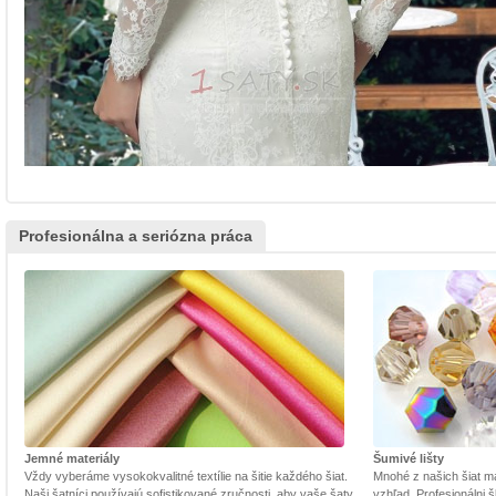
Profesionálna a seriózna práca
Jemné materiály
Šumivé lišty
Vždy vyberáme vysokokvalitné textílie na šitie každého šiat.
Mnohé z našich šiat m
Naši šatníci používajú sofistikované zručnosti, aby vaše šaty
vzhľad. Profesionálni š