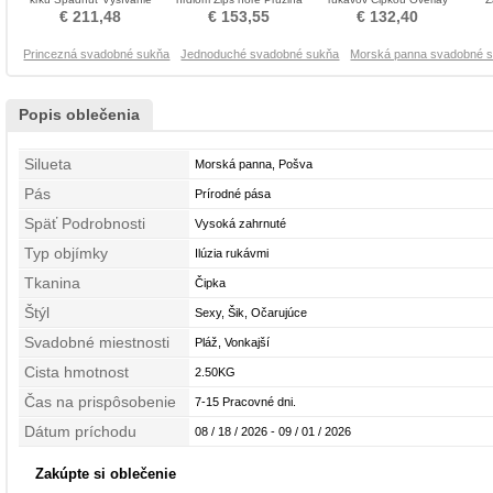
Svadobné šaty
Dlhé Svadobné šaty
Impéria Svadobné šaty
Ov
€ 211,48
€ 153,55
€ 132,40
Princezná svadobné sukňa
Jednoduché svadobné sukňa
Morská panna svadobné 
Popis oblečenia
Silueta
Morská panna, Pošva
Pás
Prírodné pása
Späť Podrobnosti
Vysoká zahrnuté
Typ objímky
Ilúzia rukávmi
Tkanina
Čipka
Štýl
Sexy, Šik, Očarujúce
Svadobné miestnosti
Pláž, Vonkajší
Cista hmotnost
2.50KG
Čas na prispôsobenie
7-15 Pracovné dni.
Dátum príchodu
08 / 18 / 2026 - 09 / 01 / 2026
Zakúpte si oblečenie