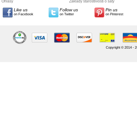
údajov
Ohlasy
Základy starostlivosti o šaty
Like us
Follow us
Pin us
on Facebook
on Twitter
on Pinterest
Copyright © 2014 - 