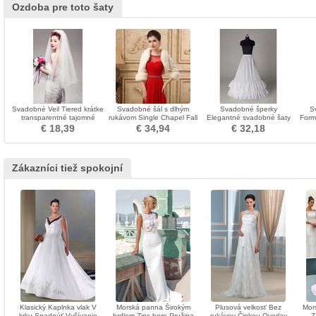
Ozdoba pre toto šaty
Svadobné Veil Tiered krátke
Svadobné šál s dlhým
Svadobné šperky
S
transparentné tajomné
rukávom Single Chapel Fall
Elegantné svadobné šaty
Form
Glamour Spring
Fur
Elastický pás Polyester taft
€ 18,39
€ 34,94
€ 32,18
Zákazníci tiež spokojní
Klasický Kaplnka vlak V
Morská panna Širokým
Plusová velkosť Bez
Mor
krku Spadnúť Vyšívanie
hrdlom Zips hore Pružina
rukávov Čipkou Overlay
Z