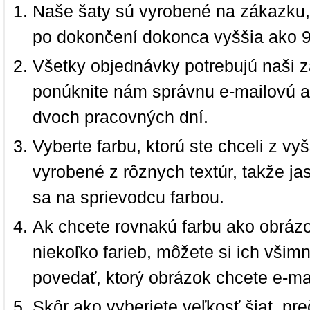
Naše šaty sú vyrobené na zákazku,
po dokončení dokonca vyššia ako 
Všetky objednávky potrebujú naši z
ponúknite nám správnu e-mailovú a
dvoch pracovných dní.
Vyberte farbu, ktorú ste chceli z vy
vyrobené z rôznych textúr, takže jas
sa na sprievodcu farbou.
Ak chcete rovnakú farbu ako obrázo
niekoľko farieb, môžete si ich vši
povedať, ktorý obrázok chcete e-ma
Skôr ako vyberiete veľkosť šiat, pr