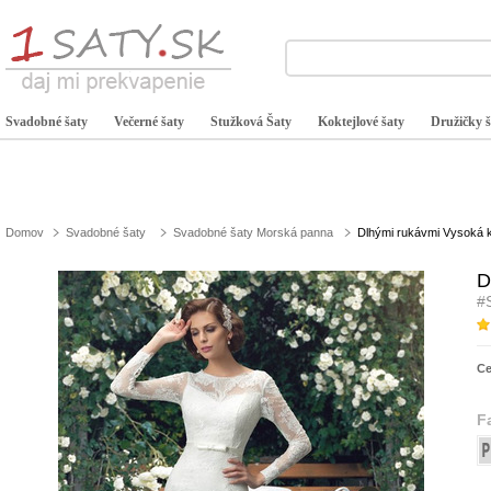
Svadobné šaty
Večerné šaty
Stužková Šaty
Koktejlové šaty
Družičky š
Domov
Svadobné šaty
Svadobné šaty Morská panna
Dlhými rukávmi Vysoká k
D
#
C
F