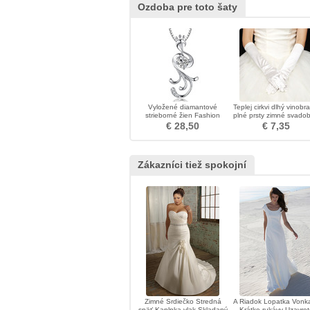
Ozdoba pre toto šaty
Vyložené diamantové
Teplej cirkvi dlhý vinobr
strieborné žien Fashion
plné prsty zimné svado
Peacock náhrdelník
rukavice
€ 28,50
€ 7,35
Zákazníci tiež spokojní
Zimné Srdiečko Stredná
A Riadok Lopatka Vonka
späť Kaplnka vlak Skladaný
Krátke rukávy Uzavret