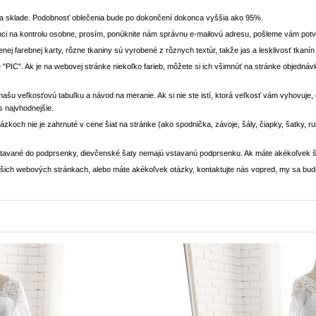
na sklade. Podobnosť oblečenia bude po dokončení dokonca vyššia ako 95%.
ci na kontrolu osobne, prosím, ponúknite nám správnu e-mailovú adresu, pošleme vám potvr
enej farebnej karty, rôzne tkaniny sú vyrobené z rôznych textúr, takže jas a lesklivosť tkaní
 "PIC". Ak je na webovej stránke niekoľko farieb, môžete si ich všimnúť na stránke objedn
i našu veľkosťovú tabuľku a návod na meranie. Ak si nie ste istí, ktorá veľkosť vám vyhovuje
s najvhodnejšie.
rázkoch nie je zahrnuté v cene šiat na stránke (ako spodnička, závoje, šály, čiapky, šatky, 
stavané do podprsenky, dievčenské šaty nemajú vstavanú podprsenku. Ak máte akékoľvek š
 našich webových stránkach, alebo máte akékoľvek otázky, kontaktujte nás vopred, my sa bu