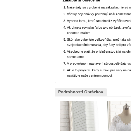
Zakúpte si oblečenie
Naše šaty sú vyrobené na zákazku, nie sú 
Všetky objednávky potrebujú naši zamestnan
Vyberte farbu, ktorú ste chceli z vyššie uved
Ak chcete rovnakú farbu ako obrázok, zvoľte
chcete e-mailom.
Skôr ako vyberiete veľkosť šiat, prečítajte s
svoje skutočné merania, aby šaty boli pre vá
Všeobecne platí, že príslušenstvo šiat na ob
samostatne.
V predvolenom nastavení sú dospelé šaty v
Ak je to prvýkrát, kedy si zakúpite šaty na
navštívte naše centrum pomoci.
Podrobnosti Obrázkov