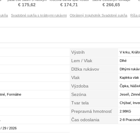
y
výstrihom Poroka Obleko
Nevestin obleko
Poroka Obleko
Dr
€ 175,62
€ 174,71
€ 266,65
sukňa
Svadobné sukňa s krátkymi rukávmi
Obrátený trojuholník Svadobné sukňa
Ríša 
Výstrih
V krku, Kráľ
Lem / Vlak
Dlhé
Dlžka rukávov
Dlhými rukáv
Vlak
Kaplnka vlak
Výzdoba
Čipka, Nášiv
Sezóna
ntné, Formálne
Jeseň, Zimné
Tvar tela
Chýbať, Inver
Prepravná hmotnosť
2.98KG
Čas odoslania
.
2-8 Pracovné
 / 29 / 2026