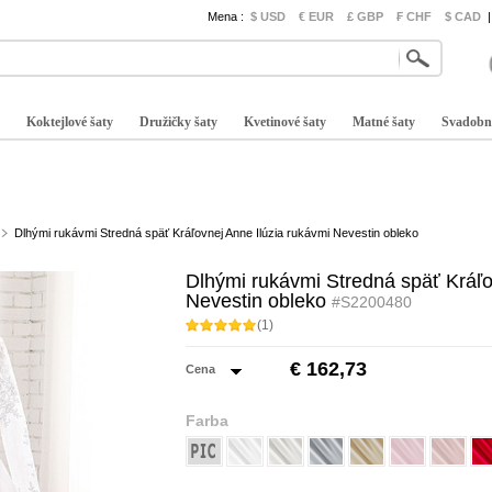
Mena :
$ USD
€ EUR
£ GBP
₣ CHF
$ CAD
|
Koktejlové šaty
Družičky šaty
Kvetinové šaty
Matné šaty
Svadobn
Dlhými rukávmi Stredná späť Kráľovnej Anne Ilúzia rukávmi Nevestin obleko
Dlhými rukávmi Stredná späť Kráľo
Nevestin obleko
#S2200480
(1)
€ 162,73
Cena
Farba