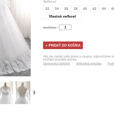
Veľkosť
32
34
36
38
40
42
44
4
Vlastná veľkosť
množstvo :
Aby ste zaistili vaše práva a záujmy, odporúčame 
prečítali pravidlá stránky.
Sprievodca farbami
Veľkostná príručka
Podm