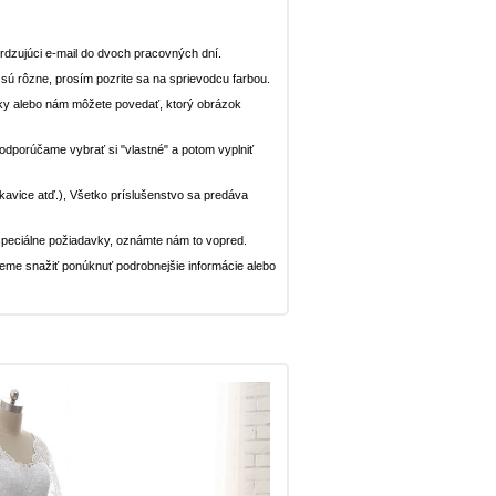
dzujúci e-mail do dvoch pracovných dní.
n sú rôzne, prosím pozrite sa na sprievodcu farbou.
ávky alebo nám môžete povedať, ktorý obrázok
, odporúčame vybrať si "vlastné" a potom vyplniť
rukavice atď.), Všetko príslušenstvo sa predáva
peciálne požiadavky, oznámte nám to vopred.
deme snažiť ponúknuť podrobnejšie informácie alebo