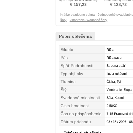
živôtik Poroka Obleko
rukávy Svadobné šat
€ 157,23
€ 128,72
Krátke svadobné sukňa
Jednoduché svadobné 
šaty
Vinobranie Svadobné šaty
Popis oblečenia
Silueta
Ríša
Pás
Ríša pasu
Späť Podrobnosti
Stredná späť
Typ objímky
Ilúzia rukávmi
Tkanina
Čipka, Tyl
Štýl
Vinobranie, Elega
Svadobné miestnosti
Sála, Kostol
Cista hmotnost
2.50KG
Čas na prispôsobenie
7-15 Pracovné dni
Dátum príchodu
08 / 15 / 2026 - 08