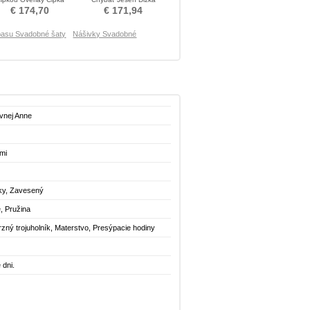
obunký Poroka Obleko
podlahy Svadobné šaty
€ 174,70
€ 171,94
pasu Svadobné šaty
Nášivky Svadobné
ovnej Anne
mi
ky, Zavesený
, Pružina
zný trojuholník, Materstvo, Presýpacie hodiny
 dni.