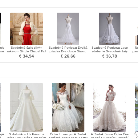
anie
Svadobné šál s dlhým
Svadobné Petticoat Dvojitá
Svadobné Petticoat Lace
N
bné
rukávom Single Chapel Fall
priadza Dva okraje Strong
zdobenie Svadobné šaty
par
Fur
Net Perimeter Korzet
Dlhá polyesterová taftová
ve
€ 34,94
€ 26,66
€ 36,78
c
jší
S diakritikou luk Prírodné
Čipka Luxusným A Riadok
A Riadok Zimné Čipka Číre
Šp
é
pása Luk Satén S hlbokým
Kľúčová dierka späť Kostol
zadné Luxusným Vonkajší
Č