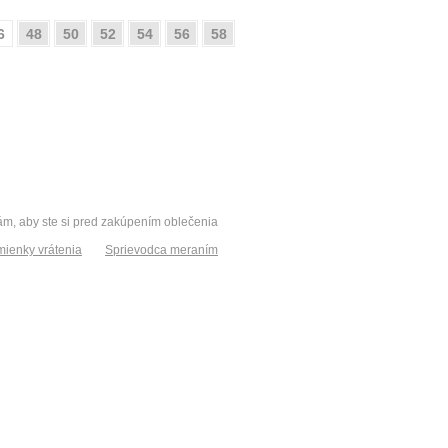
6
48
50
52
54
56
58
vám, aby ste si pred zakúpením oblečenia
ienky vrátenia
Sprievodca meraním