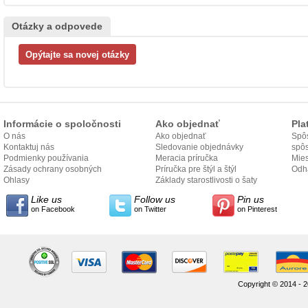
Otázky a odpovede
Informácie o spoločnosti
Ako objednať
Pla
O nás
Ako objednať
Spôs
Kontaktuj nás
Sledovanie objednávky
spô
Podmienky používania
Meracia príručka
Mies
Zásady ochrany osobných
Príručka pre štýl a štýl
odo
Odh
údajov
Ohlasy
Základy starostlivosti o šaty
Like us
Follow us
Pin us
on Facebook
on Twitter
on Pinterest
Copyright © 2014 - 