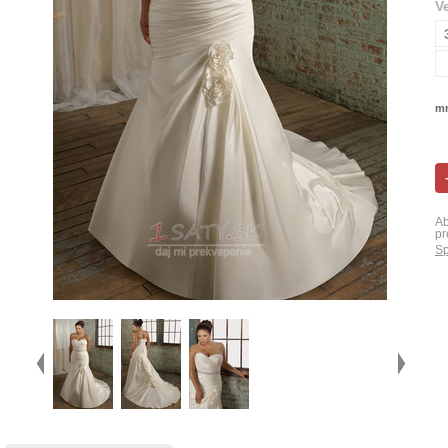
V
mn
Ab
pr
Sp