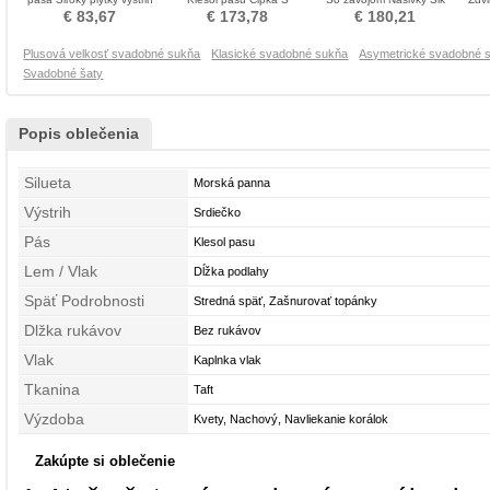
Svadobné šaty
hlbokým výstrihom
Svadobné šaty
€ 83,67
€ 173,78
€ 180,21
Svadobné šaty
Plusová velkosť svadobné sukňa
Klasické svadobné sukňa
Asymetrické svadobné 
Svadobné šaty
Popis oblečenia
Silueta
Morská panna
Výstrih
Srdiečko
Pás
Klesol pasu
Lem / Vlak
Dĺžka podlahy
Späť Podrobnosti
Stredná späť, Zašnurovať topánky
Dlžka rukávov
Bez rukávov
Vlak
Kaplnka vlak
Tkanina
Taft
Výzdoba
Kvety, Nachový, Navliekanie korálok
Zakúpte si oblečenie