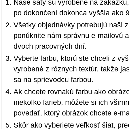
Naše šaty sú vyrobené na zákazku,
po dokončení dokonca vyššia ako 
Všetky objednávky potrebujú naši z
ponúknite nám správnu e-mailovú a
dvoch pracovných dní.
Vyberte farbu, ktorú ste chceli z vy
vyrobené z rôznych textúr, takže jas
sa na sprievodcu farbou.
Ak chcete rovnakú farbu ako obrázo
niekoľko farieb, môžete si ich vši
povedať, ktorý obrázok chcete e-ma
Skôr ako vyberiete veľkosť šiat, pr