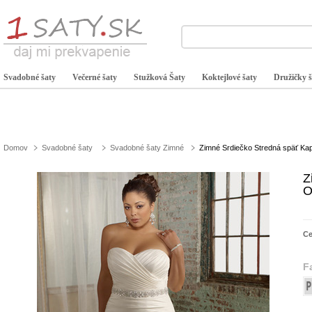
Svadobné šaty
Večerné šaty
Stužková Šaty
Koktejlové šaty
Družičky š
Domov
Svadobné šaty
Svadobné šaty Zimné
Zimné Srdiečko Stredná späť Kap
Z
O
C
F