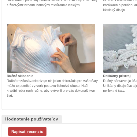
Naši šatníci používajú sofistikované zručnosti, aby vaše šaty
vzhľad. Profesionálni š
s žiarivými farbami, bohatými textúrami a lesklými.
korálkach a perlách, a
klasický dizajn.
Ručné skladanie
Delikátny prístroj
Ručné rozčesávanie dizajn nie je len dekorácia pre vaše šaty,
Ručný nástavec je úžasn
môže to pomôcť vytvoriť postavu-lichotivú siluetu. Naši
Unikátny dizajn šiat a
krajčíri robia ruch ručne, aby vytvorili pre vás dokonalý tvar
perfektné šaty.
šiat.
Hodnotenie používateľov