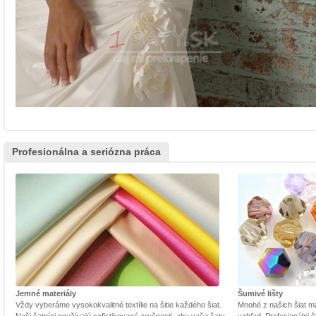
Profesionálna a seriózna práca
Jemné materiály
Šumivé lišty
Vždy vyberáme vysokokvalitné textílie na šitie každého šiat.
Mnohé z našich šiat m