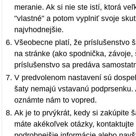
meranie. Ak si nie ste istí, ktorá 
"vlastné" a potom vyplniť svoje sku
najvhodnejšie.
Všeobecne platí, že príslušenstvo š
na stránke (ako spodnička, závoje, š
príslušenstvo sa predáva samostat
V predvolenom nastavení sú dospel
šaty nemajú vstavanú podprsenku. 
oznámte nám to vopred.
Ak je to prvýkrát, kedy si zakúpite
máte akékoľvek otázky, kontaktujt
podrobnejšie informácie alebo navš