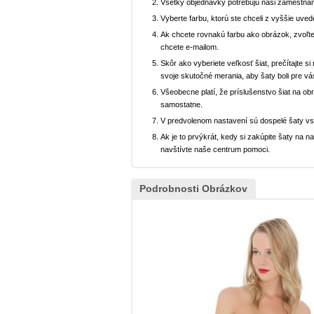
Všetky objednávky potrebujú naši zamestnan
Vyberte farbu, ktorú ste chceli z vyššie uved
Ak chcete rovnakú farbu ako obrázok, zvoľte
chcete e-mailom.
Skôr ako vyberiete veľkosť šiat, prečítajte s
svoje skutočné merania, aby šaty boli pre vá
Všeobecne platí, že príslušenstvo šiat na ob
samostatne.
V predvolenom nastavení sú dospelé šaty v
Ak je to prvýkrát, kedy si zakúpite šaty na
navštívte naše centrum pomoci.
Podrobnosti Obrázkov