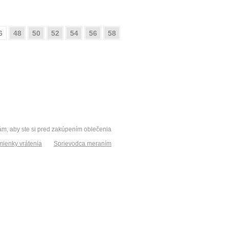
6
48
50
52
54
56
58
vám, aby ste si pred zakúpením oblečenia
ienky vrátenia
Sprievodca meraním