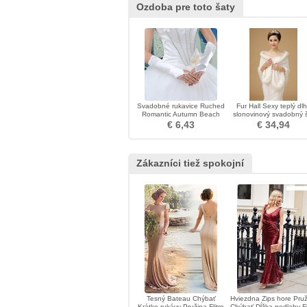
Ozdoba pre toto šaty
Svadobné rukavice Ruched
Fur Hall Sexy teplý dl
Romantic Autumn Beach
slonovinový svadobný 
Taffeta
€ 6,43
€ 34,94
Zákazníci tiež spokojní
Tesný Bateau Chýbať
Hviezdna Zips hore Pruž
Krátke rukávy Pružina Flitre
Chýbať Dĺžka podlahy Fl