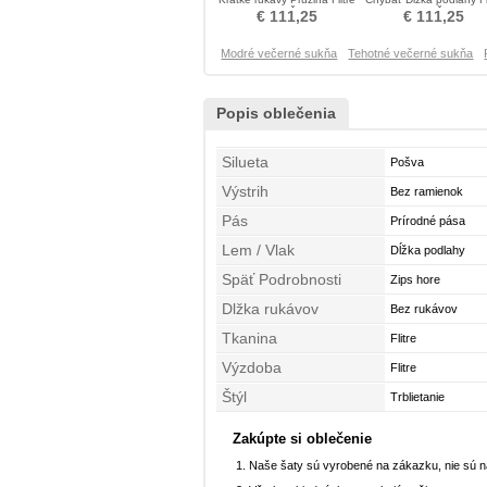
Flitre Šaty
Flitre Šaty
€ 111,25
€ 111,25
Modré večerné sukňa
Tehotné večerné sukňa
Popis oblečenia
Silueta
Pošva
Výstrih
Bez ramienok
Pás
Prírodné pása
Lem / Vlak
Dĺžka podlahy
Späť Podrobnosti
Zips hore
Dlžka rukávov
Bez rukávov
Tkanina
Flitre
Výzdoba
Flitre
Štýl
Trblietanie
Zakúpte si oblečenie
Naše šaty sú vyrobené na zákazku, nie sú 