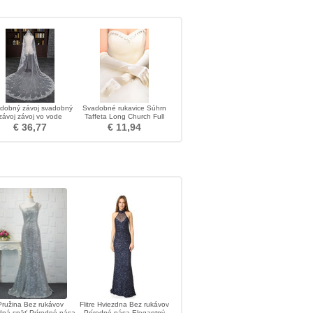
dobný závoj svadobný
Svadobné rukavice Súhrn
závoj závoj vo vode
Taffeta Long Church Full
pustný čipkovaný závoj
Finger Spring
€ 36,77
€ 11,94
Pružina Bez rukávov
Flitre Hviezdna Bez rukávov
dná späť Prírodné pása
Prírodné pása Elegantný