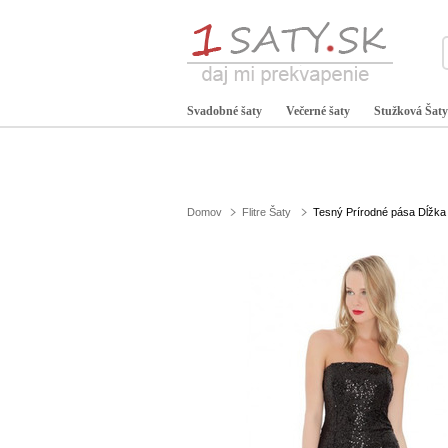
Svadobné šaty
Večerné šaty
Stužková Šaty
Domov
Flitre Šaty
Tesný Prírodné pása Dĺžka 