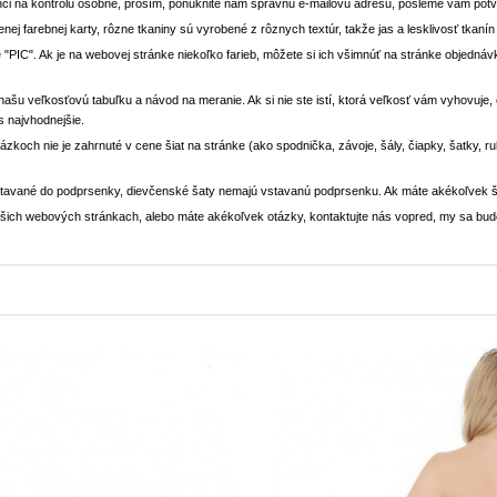
ci na kontrolu osobne, prosím, ponúknite nám správnu e-mailovú adresu, pošleme vám potvr
enej farebnej karty, rôzne tkaniny sú vyrobené z rôznych textúr, takže jas a lesklivosť tkaní
 "PIC". Ak je na webovej stránke niekoľko farieb, môžete si ich všimnúť na stránke objedn
i našu veľkosťovú tabuľku a návod na meranie. Ak si nie ste istí, ktorá veľkosť vám vyhovuje
s najvhodnejšie.
rázkoch nie je zahrnuté v cene šiat na stránke (ako spodnička, závoje, šály, čiapky, šatky, 
stavané do podprsenky, dievčenské šaty nemajú vstavanú podprsenku. Ak máte akékoľvek š
 našich webových stránkach, alebo máte akékoľvek otázky, kontaktujte nás vopred, my sa bu