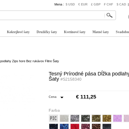
Mena :
$ USD
€ EUR
£ GBP
₣ CHF
$ CAD
|
Koktejlové šaty
Družičky šaty
Kvetinové šaty
Matné šaty
Svadobn
podlahy Zips hore Bez rukávov Flitre Šaty
Tesný Prírodné pása Dĺžka podlahy
Šaty
#S2158340
€ 111,25
Cena
Farba