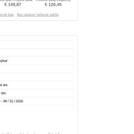
Flitre Flitre Šaty
Flitre Šaty
€ 149,87
€ 120,45
černé šaty
Bez rukávov Večerné sukňa
hýbať
é dni.
 dni.
 - 08 / 31 / 2026