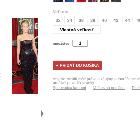
Veľkosť
32
34
36
38
40
42
44
4
Vlastná veľkosť
množstvo :
Aby ste zaistili vaše práva a záujmy, odporúčame 
prečítali pravidlá stránky.
Sprievodca farbami
Veľkostná príručka
Podm