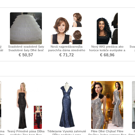
hý
Svadobné svadobné šaty
Nová najpredávanejšia
Nový WIG predáva ako
Sva
šál
Svadobné šaty Dlhé šesť
parochňa dáma stredného
horúce koláče európske a
ráfikov Vintage Elastický
veku s krátkym objemom
americké módne dáma WIG
roz
€ 50,57
€ 71,72
€ 68,96
pás
chemických vlákien AD
vlasy
čiapky
ina
Tesný Prírodné pása Dĺžka
Trblietanie Vysoká zahrnuté
Flitre Dlhé Chýbať Flitre
itre
podlahy Zips hore Bez
Dĺžka podlahy Lopta
Pružina Jedno rameno Bez
Stre