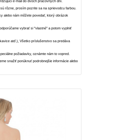
dzujúci e-mail do dvoch pracovných dní.
n sú rôzne, prosím pozrite sa na sprievodcu farbou.
ávky alebo nám môžete povedať, ktorý obrázok
, odporúčame vybrať si "vlastné" a potom vyplniť
rukavice atď.), Všetko príslušenstvo sa predáva
peciálne požiadavky, oznámte nám to vopred.
deme snažiť ponúknuť podrobnejšie informácie alebo