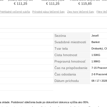
rukávov Flitre Šaty
Pružina Flitre Šaty
rukávov Flitre Šaty
€ 111,25
€ 111,25
€ 115,85
Priehľadné večerné sukňa
Prírodné pása Večerné šaty
Zips hore Večerné šaty
Flitre Ve
Sezóna
Jeseň
Svadobné miestnosti
Banket
Tvar tela
Drobunký, C
Cista hmotnost
1.50KG
Prepravná hmotnosť
1.98KG
Čas na prispôsobenie
7-15 Pracovn
Čas odoslania
2-8 Pracovné
Dátum príchodu
08 / 17 / 2026
na sklade. Podobnosť oblečenia bude po dokončení dokonca vyššia ako 95%.