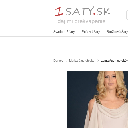
Svadobné šaty
Večerné šaty
Stužková Šaty
Domov
Matka šaty obleky
Lopta Asymetrické 