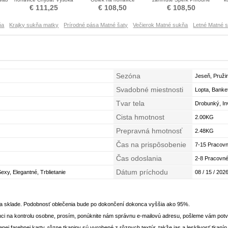
zahrnuté Matka šaty obleky
Navliekanie korálok Matka
pása Matka šaty obleky
€ 111,25
€ 108,50
€ 108,50
šaty obleky
ňa
Krajky sukňa matky
Prírodné pása Matné šaty
Večierok Matné sukňa
Letné Matné 
Sezóna
Jeseň, Pruži
Svadobné miestnosti
Lopta, Banke
Tvar tela
Drobunký, In
Cista hmotnost
hodiny
2.00KG
Prepravná hmotnosť
2.48KG
Čas na prispôsobenie
7-15 Pracovn
Čas odoslania
2-8 Pracovné
Dátum príchodu
exy, Elegantné, Trblietanie
08 / 15 / 2026
na sklade. Podobnosť oblečenia bude po dokončení dokonca vyššia ako 95%.
ci na kontrolu osobne, prosím, ponúknite nám správnu e-mailovú adresu, pošleme vám potvr
enej farebnej karty, rôzne tkaniny sú vyrobené z rôznych textúr, takže jas a lesklivosť tkaní