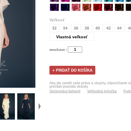
Veľkosť
32
34
36
38
40
42
44
4
Vlastná veľkosť
množstvo :
Aby ste zaistili vaše práva a záujmy, odporúčame 
prečítali pravidlá stránky.
Sprievodca farbami
Veľkostná príručka
Podm