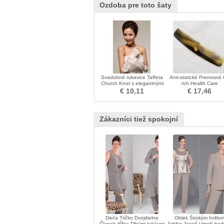
Ozdoba pre toto šaty
Svadobné rukavice Taffeta
Anti-statické Prenosné
Church Knot s elegantnými
roh Health Care
náušnicami
Veľkoobchod ozdob
€ 10,11
€ 17,46
Zákazníci tiež spokojní
Dieťa Tričko Dvojdielne
Oblek Širokým hrdlo
Členok dĺžka Dlhými rukávmi
Jablko Jeseň Umelý ho