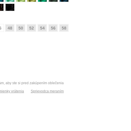
6
48
50
52
54
56
58
vám, aby ste si pred zakúpením oblečenia
ienky vrátenia
Sprievodca meraním