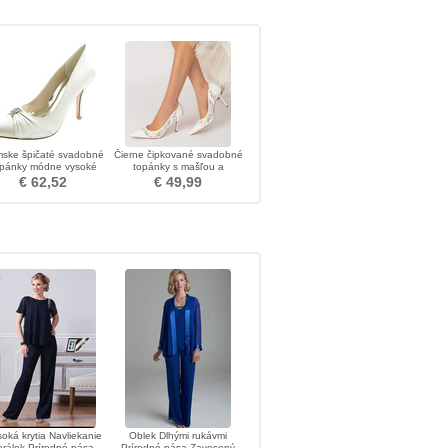
ske špičaté svadobné
Čierne čipkované svadobné
opánky módne vysoké
topánky s mašľou a
odpätky drahokamu
vysokými podpätkami so
€ 62,52
€ 49,99
saténové topánky
špicatými prstami na
páskové párty topánky
oká krytia Navliekanie
Oblek Dlhými rukávmi
orálok Prírodné pása
Prírodné pása Zavesený