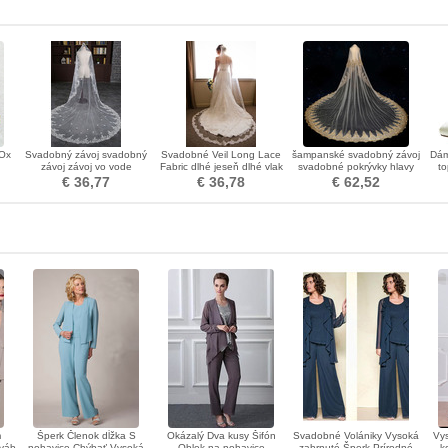
 Ox
Svadobný závoj svadobný
Svadobné Veil Long Lace
šampanské svadobný závoj
Dám
závoj závoj vo vode
Fabric dlhé jeseň dlhé vlak
svadobné pokrývky hlavy
t
a
rozpustný čipkovaný závoj
svadobný vlečný závoj
p
€ 36,77
€ 36,78
€ 62,52
m
Šperk Členok dĺžka S
Okázalý Dva kusy Šifón
Svadobné Volániky Vysoká
Vys
dváb
nohavice Chýbať Vysoká
Oblek na nohavice
zahrnuté Šperk Prírodné
k