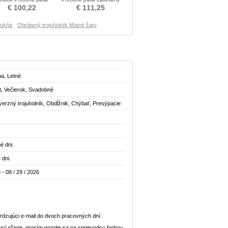
Matka šaty obleky
Matka šaty obleky
€ 100,22
€ 111,25
sukňa
Obrátený trojuholník Matné šaty
na, Letné
t, Večierok, Svadobné
verzný trojuholník, Obdĺžnik, Chýbať, Presýpacie
é dni.
 dni.
 - 08 / 29 / 2026
dzujúci e-mail do dvoch pracovných dní.
n sú rôzne, prosím pozrite sa na sprievodcu farbou.