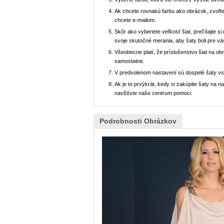
Ak chcete rovnakú farbu ako obrázok, zvoľte
chcete e-mailom.
Skôr ako vyberiete veľkosť šiat, prečítajte s
svoje skutočné merania, aby šaty boli pre vá
Všeobecne platí, že príslušenstvo šiat na ob
samostatne.
V predvolenom nastavení sú dospelé šaty v
Ak je to prvýkrát, kedy si zakúpite šaty na
navštívte naše centrum pomoci.
Podrobnosti Obrázkov