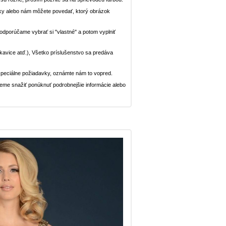
ávky alebo nám môžete povedať, ktorý obrázok
, odporúčame vybrať si "vlastné" a potom vyplniť
rukavice atď.), Všetko príslušenstvo sa predáva
peciálne požiadavky, oznámte nám to vopred.
deme snažiť ponúknuť podrobnejšie informácie alebo