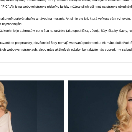
 "PIC". Ak je na webovej stránke niekoľko farieb, môžete si ich všimnúť na stránke objedn
i našu veľkosťovú tabuľku a návod na meranie. Ak si nie ste istí, ktorá veľkosť vám vyhovuje
s najvhodnejšie.
rázkoch nie je zahrnuté v cene šiat na stránke (ako spodnička, závoje, šály, čiapky, šatky, 
stavané do podprsenky, dievčenské šaty nemajú vstavanú podprsenku. Ak máte akékoľvek š
 našich webových stránkach, alebo máte akékoľvek otázky, kontaktujte nás vopred, my sa bu