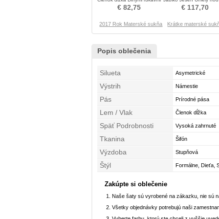
Matka šaty obleky
Matka šaty obleky
€ 82,75
€ 117,70
2017 Rok Materské sukňa
Krátke materské suk
Popis oblečenia
Silueta
Asymetrické
Výstrih
Námestie
Pás
Prírodné pása
Lem / Vlak
Členok dĺžka
Späť Podrobnosti
Vysoká zahrnuté
Tkanina
Šifón
Výzdoba
Stupňová
Štýl
Formálne, Dieťa, S
Zakúpte si oblečenie
Naše šaty sú vyrobené na zákazku, nie sú 
Všetky objednávky potrebujú naši zamestnan
Vyberte farbu, ktorú ste chceli z vyššie uved