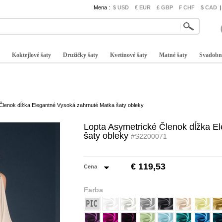
Mena :
$ USD
€ EUR
£ GBP
₣ CHF
$ CAD
|
Koktejlové šaty
Družičky šaty
Kvetinové šaty
Matné šaty
Svadobn
Členok dĺžka Elegantné Vysoká zahrnuté Matka šaty obleky
Lopta Asymetrické Členok dĺžka E
šaty obleky
#S2200071
€ 119,53
Cena
Farba