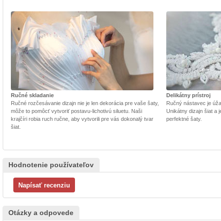
Ručné skladanie
Delikátny prístroj
Ručné rozčesávanie dizajn nie je len dekorácia pre vaše šaty,
Ručný nástavec je úžasn
môže to pomôcť vytvoriť postavu-lichotivú siluetu. Naši
Unikátny dizajn šiat a
krajčíri robia ruch ručne, aby vytvorili pre vás dokonalý tvar
perfektné šaty.
šiat.
Hodnotenie používateľov
Otázky a odpovede