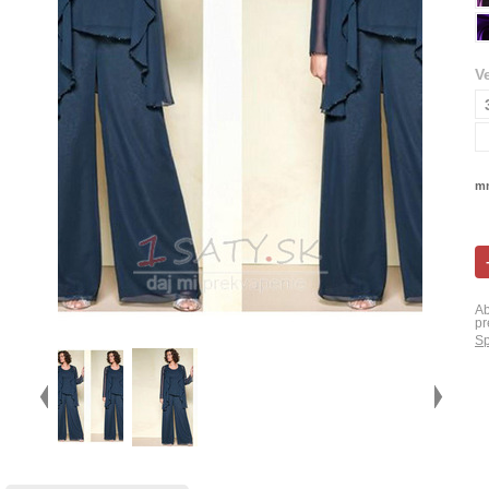
V
mn
Ab
pr
Sp