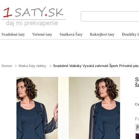
Svadobné šaty
Večerné šaty
Stužková Šaty
Koktejlové šaty
Družičky š
Domov
Matka šaty obleky
Svadobné Volániky Vysoká zahrnuté Šperk Prírodné pás
S
š
C
F