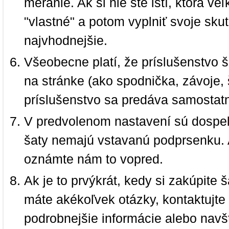
meranie. Ak si nie ste istí, ktorá 
"vlastné" a potom vyplniť svoje sku
najvhodnejšie.
Všeobecne platí, že príslušenstvo š
na stránke (ako spodnička, závoje, š
príslušenstvo sa predáva samostat
V predvolenom nastavení sú dospel
šaty nemajú vstavanú podprsenku. 
oznámte nám to vopred.
Ak je to prvýkrát, kedy si zakúpite
máte akékoľvek otázky, kontaktujt
podrobnejšie informácie alebo navš