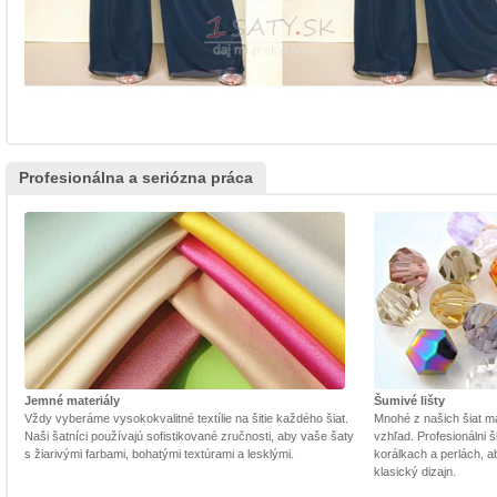
Profesionálna a seriózna práca
Jemné materiály
Šumivé lišty
Vždy vyberáme vysokokvalitné textílie na šitie každého šiat.
Mnohé z našich šiat m
Naši šatníci používajú sofistikované zručnosti, aby vaše šaty
vzhľad. Profesionálni š
s žiarivými farbami, bohatými textúrami a lesklými.
korálkach a perlách, a
klasický dizajn.