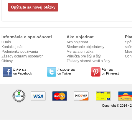
Informácie o spoločnosti
Ako objednať
Pla
O nás
Ako objednať
Spôs
Kontaktuj nás
Sledovanie objednávky
spô
Podmienky používania
Meracia príručka
Mies
Zásady ochrany osobných
Príručka pre štýl a štýl
odo
Odh
údajov
Ohlasy
Základy starostlivosti o šaty
Like us
Follow us
Pin us
on Facebook
on Twitter
on Pinterest
Copyright © 2014 - 