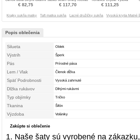
Matka šaty obleky
Matka šaty obleky
zahrnuté Matka šaty obleky
Navl
€ 82,75
€ 117,70
€ 111,25
Krajky sukňa matky
Taft matka sukňa
Lacné družičky sukňa
Vysoká krytia Matné 
Popis oblečenia
Silueta
Oblek
Výstrih
Šperk
Pás
Prírodné pása
Lem / Vlak
Členok dĺžka
Späť Podrobnosti
Vysoká zahrnuté
Dlžka rukávov
Dlhými rukávmi
Typ objímky
Tričko
Tkanina
Šifón
Výzdoba
Volániky
Zakúpte si oblečenie
Naše šaty sú vyrobené na zákazku,