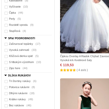
Kaskádové
(9)
Vyšívanie
(10)
Čipka
(44)
Perly
(5)
Rozdeliť vpredu
(9)
Stupňová
(4)
SPäť PODROBNOSTI
Zašnurovať topánky
(17)
Vysoká zahrnuté
(33)
Kľúčová dierka späť
(5)
Čipkou Overlay A Riadok Chýbať Zaves
Vysoká krk Kvetinové šaty
S hlbokým výstrihom
(10)
€ 119,53
Zips hore
(44)
( 4 avis )
DLžKA RUKáVOV
Tri štvrtiny rukávy
(6)
Polovica rukávmi
(8)
Dlhými rukávmi
(18)
Krátke rukávy
(49)
Bez rukávov
(46)