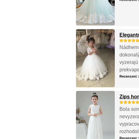
Elegant
Nádherné 
dokonalý
vyzerajú 
prekvape
Recenzent 
Zips hor
Bola som
nevyzera
vypracov
rozhodol
Recenzent 