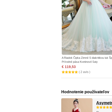
A Riadok Čipka Zimné S diakritikou luk Š
Prírodné pása Kvetinové šaty
€ 119,53
( 2 avis )
Hodnotenie používateľov
Asymetr