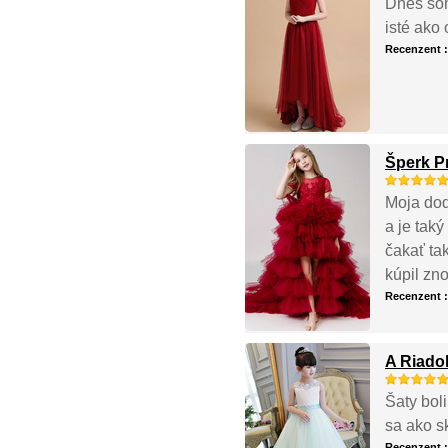
Dnes som
isté ako
Recenzent 
Šperk P
Moja dod
a je tak
čakať ta
kúpil zn
Recenzent 
A Riadok
Šaty boli
sa ako s
Recenzent 