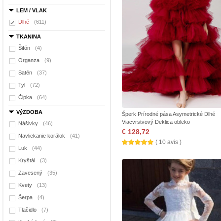
LEM / VLAK
Dlhé
(611)
TKANINA
Šifón
(4)
Organza
(9)
Satén
(37)
Tyl
(72)
Čipka
(64)
VýZDOBA
Šperk Prírodné pása Asymetrické Dlhé
Viacvrstvový Deklica obleko
Nášivky
(46)
€ 128,72
Navliekanie korálok
(41)
( 10 avis )
Luk
(44)
Kryštál
(3)
Zavesený
(35)
Kvety
(13)
Šerpa
(4)
Tlačidlo
(7)