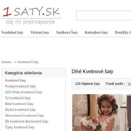
Svadobné šaty
Večerné šaty
Stužková Šaty
Koktejlové šaty
Družičky š
Domov
Kvetinové šaty
Dlhé Kvetinové šaty
Kategória oblečenia
Kvetinové šaty
129 Nájdené šaty
Triediť podľa :
Na
Predaj Kvetinové šaty
2023 Roky Kvetinové šaty
Tyl kvetinové šaty
Biele kvetinové šaty
Modré kvetinové šaty
Slonovinové kvetinové šaty
Šik kvetinové dievčenské šaty
Čipky kvetinové šaty