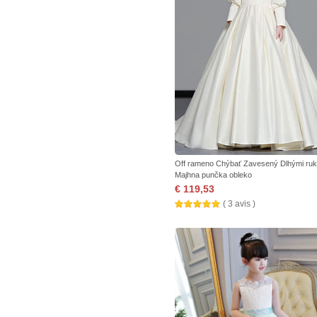
Off rameno Chýbať Zavesený Dlhými ru
Majhna punčka obleko
€ 119,53
( 3 avis )