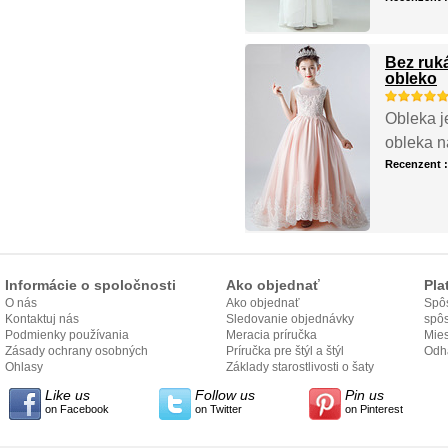
Bez ruk
obleko
Obleka je
obleka n
Recenzent 
Informácie o spoločnosti
Ako objednať
Pla
O nás
Ako objednať
Spôs
Kontaktuj nás
Sledovanie objednávky
spô
Podmienky používania
Meracia príručka
Mies
Zásady ochrany osobných
Príručka pre štýl a štýl
odo
Odh
údajov
Ohlasy
Základy starostlivosti o šaty
Like us
Follow us
Pin us
on Facebook
on Twitter
on Pinterest