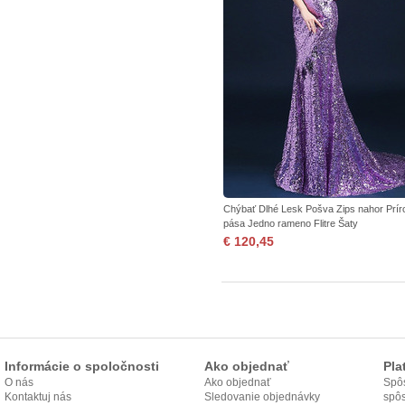
Chýbať Dlhé Lesk Pošva Zips nahor Prír
pása Jedno rameno Flitre Šaty
€ 120,45
Informácie o spoločnosti
Ako objednať
Pla
O nás
Ako objednať
Spôs
Kontaktuj nás
Sledovanie objednávky
spô