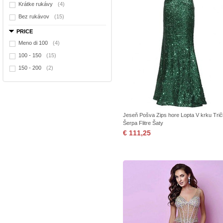
Krátke rukávy
(4)
Bez rukávov
(15)
PRICE
Meno di 100
(4)
100 - 150
(15)
150 - 200
(2)
Jeseň Pošva Zips hore Lopta V krku Tri
Šerpa Flitre Šaty
€ 111,25