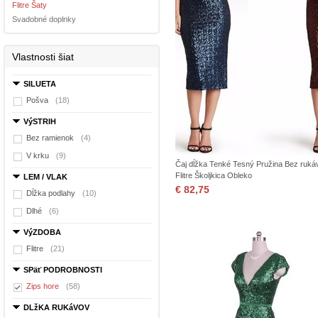
Flitre Šaty
Svadobné doplnky
Vlastnosti šiat
SILUETA
Pošva
(18)
VýSTRIH
Bez ramienok
(4)
V krku
(9)
Čaj dĺžka Tenké Tesný Pružina Bez ruká
Flitre Školjkica Obleko
LEM / VLAK
€ 82,75
Dĺžka podlahy
(10)
Dlhé
(6)
VýZDOBA
Flitre
(21)
SPäť PODROBNOSTI
Zips hore
(58)
DLžKA RUKáVOV