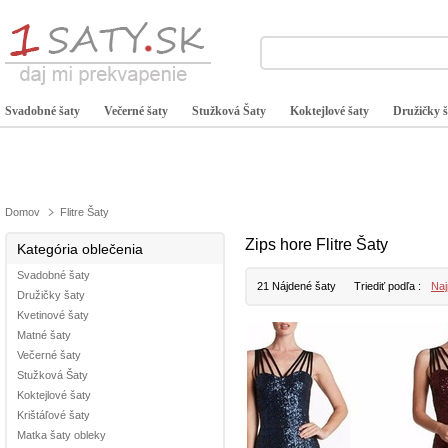
Svadobné šaty
Večerné šaty
Stužková Šaty
Koktejlové šaty
Družičky š
Domov
Flitre Šaty
Zips hore Flitre Šaty
Kategória oblečenia
Svadobné šaty
21 Nájdené šaty
Triediť podľa :
Naj
Družičky šaty
Kvetinové šaty
Matné šaty
Večerné šaty
Stužková Šaty
Koktejlové šaty
Krištáľové šaty
Matka šaty obleky