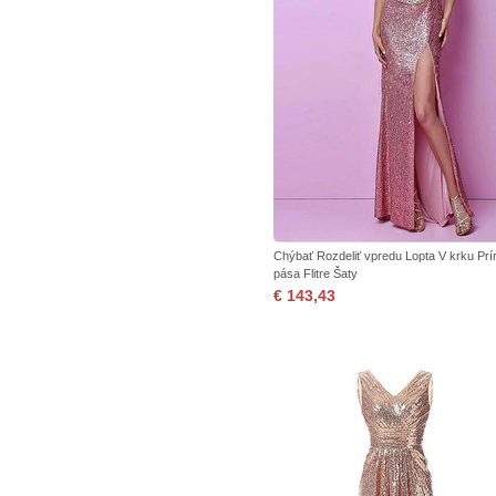
Chýbať Rozdeliť vpredu Lopta V krku Prí
pása Flitre Šaty
€ 143,43