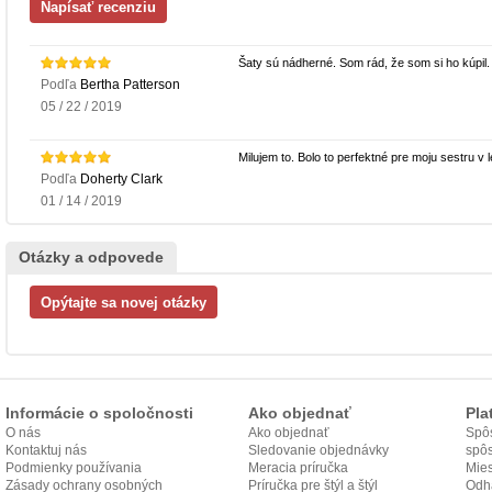
Šaty sú nádherné. Som rád, že som si ho kúpil
Podľa
Bertha Patterson
05 / 22 / 2019
Milujem to. Bolo to perfektné pre moju sestru v
Podľa
Doherty Clark
01 / 14 / 2019
Otázky a odpovede
Informácie o spoločnosti
Ako objednať
Pla
O nás
Ako objednať
Spôs
Kontaktuj nás
Sledovanie objednávky
spô
Podmienky používania
Meracia príručka
Mies
Zásady ochrany osobných
Príručka pre štýl a štýl
odo
Odh