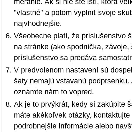
meranie. Ak si nie ste istí, ktorá 
"vlastné" a potom vyplniť svoje sku
najvhodnejšie.
Všeobecne platí, že príslušenstvo š
na stránke (ako spodnička, závoje, š
príslušenstvo sa predáva samostat
V predvolenom nastavení sú dospel
šaty nemajú vstavanú podprsenku. 
oznámte nám to vopred.
Ak je to prvýkrát, kedy si zakúpite
máte akékoľvek otázky, kontaktujt
podrobnejšie informácie alebo navš