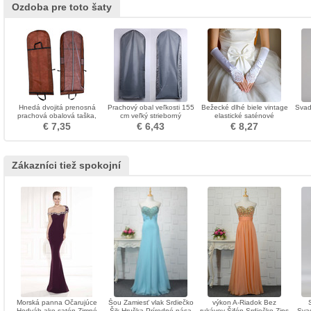
Ozdoba pre toto šaty
Hnedá dvojitá prenosná
Prachový obal veľkosti 155
Bežecké dlhé biele vintage
Svad
prachová obalová taška,
cm veľký strieborný
elastické saténové
ktorá sa skladá z veľkého
transparentný svadobný
svadobné rukavice
n
€ 7,35
€ 6,43
€ 8,27
svadobného prachového
prach vrecko na prach
krytu
Zákazníci tiež spokojní
Morská panna Očarujúce
Šou Zamiesť vlak Srdiečko
výkon A-Riadok Bez
Hodváb ako satén Zimné
Šik Hruška Prírodné pása
rukávov Šifón Srdiečko Zips
Sva