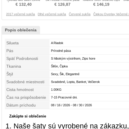
Číre zadné Večerné šaty
Večerné šaty
hore Večerné šaty
€ 132,40
€ 126,87
€ 146,19
2017 večerné sukňa
Dlhé večerné sukňa
Červené sukňa
Čipkou Overlay Večerné
Popis oblečenia
Silueta
A Riadok
Pás
Prírodné pása
Späť Podrobnosti
S hlbokým výstrihom, Zips hore
Tkanina
Šifón, Čipka
Štýl
Sexy, Šik, Elegantné
Svadobné miestnosti
Svadobné, Lopta, Banket, Večierok
Cista hmotnost
1.00KG
Čas na prispôsobenie
7-15 Pracovné dni.
Dátum príchodu
08 / 16 / 2026 - 08 / 30 / 2026
Zakúpte si oblečenie
Naše šaty sú vyrobené na zákazku,