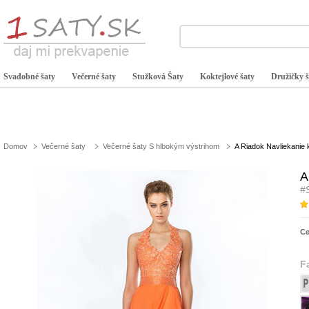
Svadobné šaty
Večerné šaty
Stužková Šaty
Koktejlové šaty
Družičky š
Domov
Večerné šaty
Večerné šaty S hlbokým výstrihom
A Riadok Navliekanie 
A
#
C
F