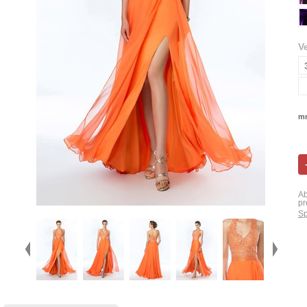
V
mn
Ab
pr
Sp