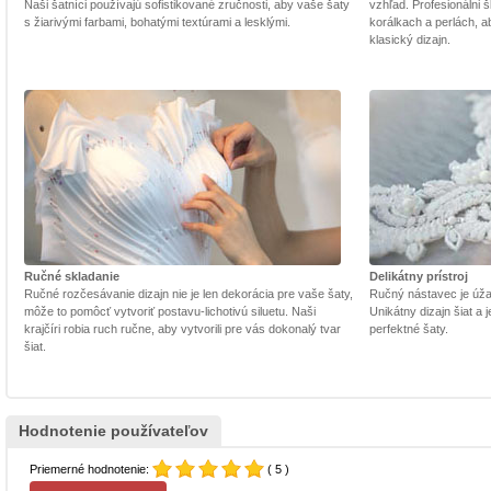
Naši šatníci používajú sofistikované zručnosti, aby vaše šaty
vzhľad. Profesionálni š
s žiarivými farbami, bohatými textúrami a lesklými.
korálkach a perlách, a
klasický dizajn.
Ručné skladanie
Delikátny prístroj
Ručné rozčesávanie dizajn nie je len dekorácia pre vaše šaty,
Ručný nástavec je úžasn
môže to pomôcť vytvoriť postavu-lichotivú siluetu. Naši
Unikátny dizajn šiat a
krajčíri robia ruch ručne, aby vytvorili pre vás dokonalý tvar
perfektné šaty.
šiat.
Hodnotenie používateľov
Priemerné hodnotenie:
( 5 )