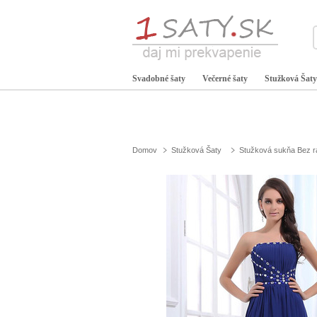
Svadobné šaty
Večerné šaty
Stužková Šaty
Domov
Stužková Šaty
Stužková sukňa Bez 