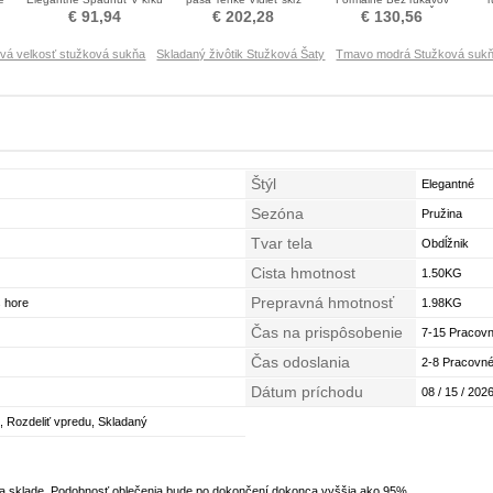
Beaded pásu Stužková
Vysoká krk Prom Obleko
Lopatka Stužková Šaty
€ 91,94
€ 202,28
€ 130,56
Šaty
vá velkosť stužková sukňa
Skladaný živôtik Stužková Šaty
Tmavo modrá Stužková suk
Štýl
Elegantné
Sezóna
Pružina
Tvar tela
Obdĺžnik
Cista hmotnost
1.50KG
Prepravná hmotnosť
s hore
1.98KG
Čas na prispôsobenie
7-15 Pracovn
Čas odoslania
2-8 Pracovné
Dátum príchodu
08 / 15 / 2026
, Rozdeliť vpredu, Skladaný
na sklade. Podobnosť oblečenia bude po dokončení dokonca vyššia ako 95%.