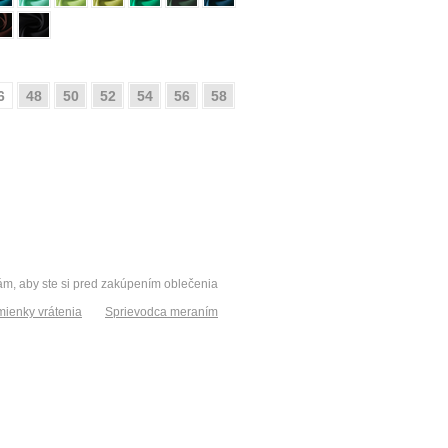
6
48
50
52
54
56
58
vám, aby ste si pred zakúpením oblečenia
ienky vrátenia
Sprievodca meraním