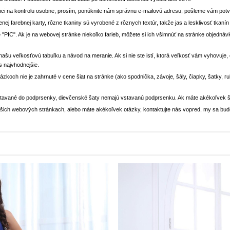
ci na kontrolu osobne, prosím, ponúknite nám správnu e-mailovú adresu, pošleme vám potvr
enej farebnej karty, rôzne tkaniny sú vyrobené z rôznych textúr, takže jas a lesklivosť tkaní
 "PIC". Ak je na webovej stránke niekoľko farieb, môžete si ich všimnúť na stránke objedn
i našu veľkosťovú tabuľku a návod na meranie. Ak si nie ste istí, ktorá veľkosť vám vyhovuje
s najvhodnejšie.
rázkoch nie je zahrnuté v cene šiat na stránke (ako spodnička, závoje, šály, čiapky, šatky, 
stavané do podprsenky, dievčenské šaty nemajú vstavanú podprsenku. Ak máte akékoľvek š
 našich webových stránkach, alebo máte akékoľvek otázky, kontaktujte nás vopred, my sa bu