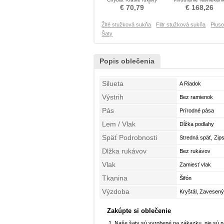
Kolená Stužková Šaty
korálok Prom Obleko
€ 70,79
€ 168,26
Žlté stužková sukňa
Flitr stužková sukňa
Pluso
Šaty
Popis oblečenia
Silueta
A Riadok
Výstrih
Bez ramienok
Pás
Prírodné pása
Lem / Vlak
Dĺžka podlahy
Späť Podrobnosti
Stredná späť, Zip
Dlžka rukávov
Bez rukávov
Vlak
Zamiesť vlak
Tkanina
Šifón
Výzdoba
Kryštál, Zavesený
Zakúpte si oblečenie
Naše šaty sú vyrobené na zákazku, nie sú 