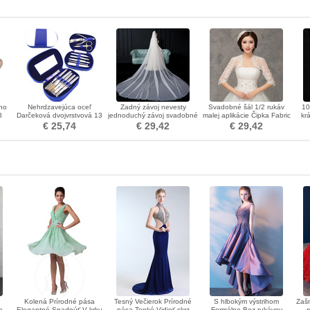
ého
Nehrdzavejúca oceľ
Zadný závoj nevesty
Svadobné šál 1/2 rukáv
10
8
Darčeková dvojvrstvová 13
jednoduchý závoj svadobné
malej aplikácie Čipka Fabric
kr
pers
kusov PU kožená puzdro
fotografie svadobný
€ 25,74
€ 29,42
€ 29,42
na nechty
doplnok s dlhým závojom
Kolená Prírodné pása
Tesný Večierok Prírodné
S hlbokým výstrihom
Zaš
e
Elegantné Spadnúť V krku
pása Tenké Vidieť skrz
Formálne Bez rukávov
r