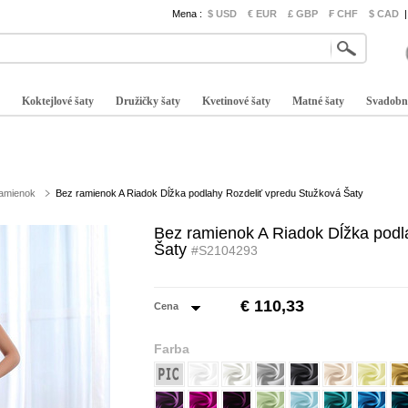
Mena :
$ USD
€ EUR
£ GBP
₣ CHF
$ CAD
|
Koktejlové šaty
Družičky šaty
Kvetinové šaty
Matné šaty
Svadobn
ramienok
Bez ramienok A Riadok Dĺžka podlahy Rozdeliť vpredu Stužková Šaty
Bez ramienok A Riadok Dĺžka podl
Šaty
#S2104293
€ 110,33
Cena
Farba