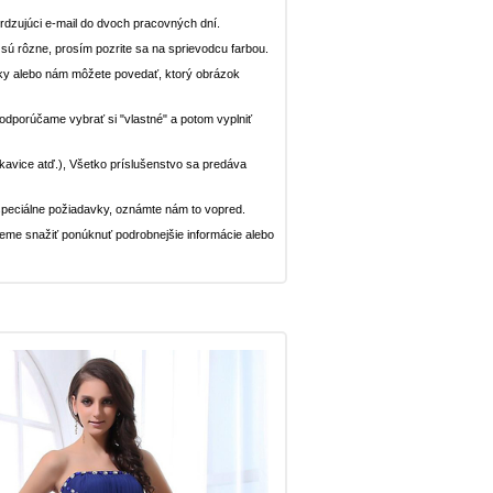
dzujúci e-mail do dvoch pracovných dní.
n sú rôzne, prosím pozrite sa na sprievodcu farbou.
ávky alebo nám môžete povedať, ktorý obrázok
, odporúčame vybrať si "vlastné" a potom vyplniť
rukavice atď.), Všetko príslušenstvo sa predáva
peciálne požiadavky, oznámte nám to vopred.
deme snažiť ponúknuť podrobnejšie informácie alebo