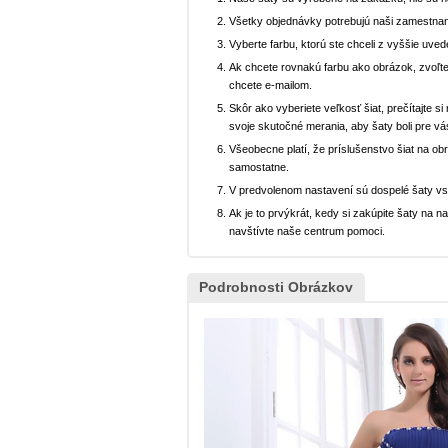
Všetky objednávky potrebujú naši zamestnan
Vyberte farbu, ktorú ste chceli z vyššie uved
Ak chcete rovnakú farbu ako obrázok, zvoľte
chcete e-mailom.
Skôr ako vyberiete veľkosť šiat, prečítajte s
svoje skutočné merania, aby šaty boli pre vá
Všeobecne platí, že príslušenstvo šiat na ob
samostatne.
V predvolenom nastavení sú dospelé šaty v
Ak je to prvýkrát, kedy si zakúpite šaty na
navštívte naše centrum pomoci.
Podrobnosti Obrázkov