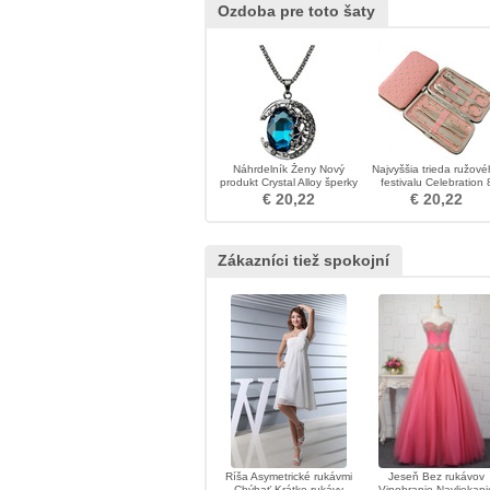
Ozdoba pre toto šaty
Náhrdelník Ženy Nový
Najvyššia trieda ružov
produkt Crystal Alloy šperky
festivalu Celebration 
Retro náhrdelník
kusov Reklama Nail Clip
€ 20,22
€ 20,22
Zákazníci tiež spokojní
Ríša Asymetrické rukávmi
Jeseň Bez rukávov
Chýbať Krátke rukávy
Vinobranie Navliekani