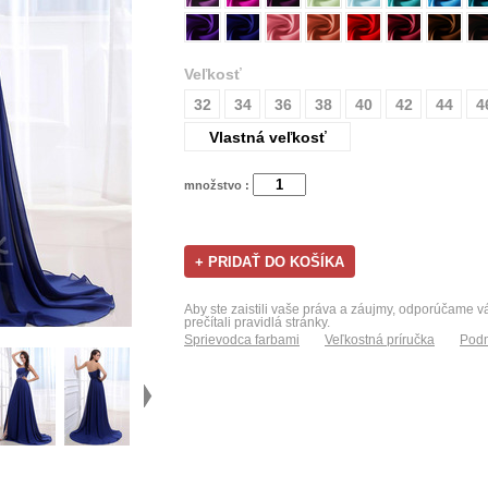
Veľkosť
32
34
36
38
40
42
44
4
Vlastná veľkosť
množstvo :
Aby ste zaistili vaše práva a záujmy, odporúčame 
prečítali pravidlá stránky.
Sprievodca farbami
Veľkostná príručka
Podm