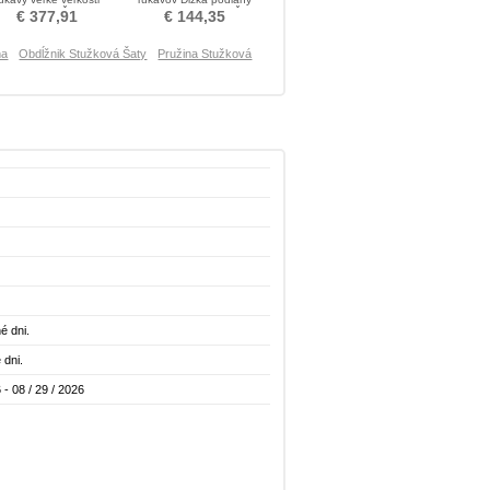
Stužková Šaty
Formálne Stužková Šaty
€ 377,91
€ 144,35
ňa
Obdĺžnik Stužková Šaty
Pružina Stužková
é dni.
 dni.
 - 08 / 29 / 2026