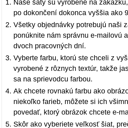
Naše šaty sú vyrobené na zákazku,
po dokončení dokonca vyššia ako 
Všetky objednávky potrebujú naši z
ponúknite nám správnu e-mailovú a
dvoch pracovných dní.
Vyberte farbu, ktorú ste chceli z vy
vyrobené z rôznych textúr, takže jas
sa na sprievodcu farbou.
Ak chcete rovnakú farbu ako obrázo
niekoľko farieb, môžete si ich vši
povedať, ktorý obrázok chcete e-ma
Skôr ako vyberiete veľkosť šiat, pr