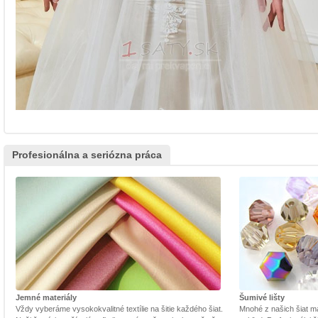
Profesionálna a seriózna práca
Jemné materiály
Šumivé lišty
Vždy vyberáme vysokokvalitné textílie na šitie každého šiat.
Mnohé z našich šiat m