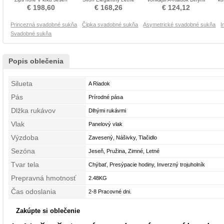
Tenké Svadobné šaty
Poroka Obleko
rukávmi Poroka Obleko
€ 198,60
€ 168,26
€ 124,12
Princezná svadobné sukňa
Čipka svadobné sukňa
Asymetrické svadobné sukňa
I
Svadobné sukňa
Popis oblečenia
Silueta
A Riadok
Pás
Prírodné pása
Dlžka rukávov
Dlhými rukávmi
Vlak
Panelový vlak
Výzdoba
Zavesený, Nášivky, Tlačidlo
Sezóna
Jeseň, Pružina, Zimné, Letné
Tvar tela
Chýbať, Presýpacie hodiny, Inverzný trojuholník
Prepravná hmotnosť
2.48KG
Čas odoslania
2-8 Pracovné dni.
Zakúpte si oblečenie