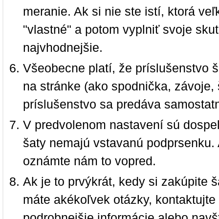
meranie. Ak si nie ste istí, ktorá 
"vlastné" a potom vyplniť svoje sku
najvhodnejšie.
Všeobecne platí, že príslušenstvo š
na stránke (ako spodnička, závoje, š
príslušenstvo sa predáva samostat
V predvolenom nastavení sú dospel
šaty nemajú vstavanú podprsenku. 
oznámte nám to vopred.
Ak je to prvýkrát, kedy si zakúpite
máte akékoľvek otázky, kontaktujt
podrobnejšie informácie alebo navš