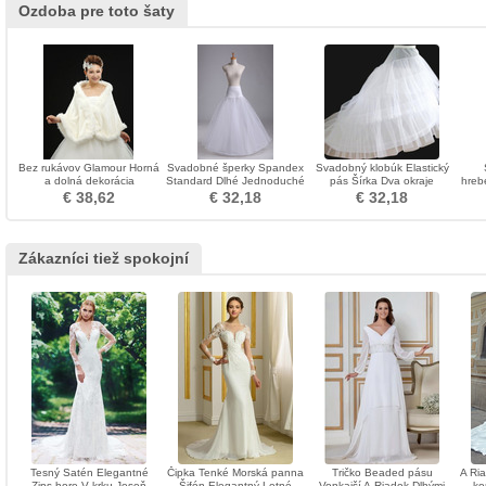
Ozdoba pre toto šaty
Bez rukávov Glamour Horná
Svadobné šperky Spandex
Svadobný klobúk Elastický
a dolná dekorácia
Standard Dlhé Jednoduché
pás Šírka Dva okraje
hreb
svadobných šiat
okraje Elastický pás
Flouncing Svadobné šaty
€ 38,62
€ 32,18
€ 32,18
Zákazníci tiež spokojní
Tesný Satén Elegantné
Čipka Tenké Morská panna
Tričko Beaded pásu
A Ri
Zips hore V krku Jeseň
Šifón Elegantný Letné
Vonkajší A-Riadok Dlhými
ko