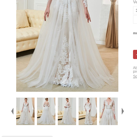
V
mn
Ab
pr
Sp