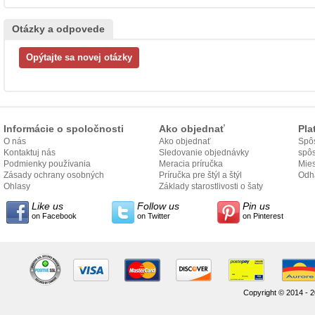
Otázky a odpovede
Informácie o spoločnosti
Ako objednať
Pla
O nás
Ako objednať
Spôs
Kontaktuj nás
Sledovanie objednávky
spô
Podmienky používania
Meracia príručka
Mies
Zásady ochrany osobných
Príručka pre štýl a štýl
odo
Odh
údajov
Ohlasy
Základy starostlivosti o šaty
Like us
Follow us
Pin us
on Facebook
on Twitter
on Pinterest
Copyright © 2014 - 