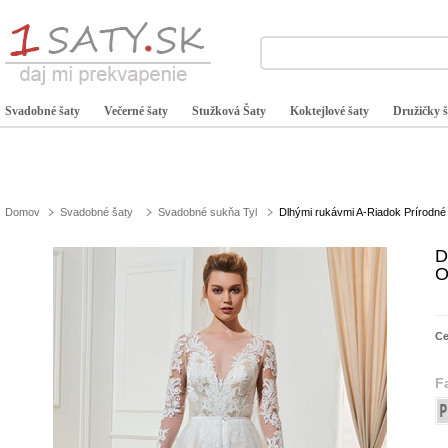
Svadobné šaty
Večerné šaty
Stužková Šaty
Koktejlové šaty
Družičky š
Domov
Svadobné šaty
Svadobné sukňa Tyl
Dlhými rukávmi A-Riadok Prírodné
D
O
C
F