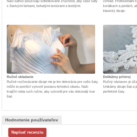
Naši šatníci používajú sofistikované zručnosti, aby vaše šaty
vzhľad. Profesionálni š
s žiarivými farbami, bohatými textúrami a lesklými.
korálkach a perlách, a
klasický dizajn.
Ručné skladanie
Delikátny prístroj
Ručné rozčesávanie dizajn nie je len dekorácia pre vaše šaty,
Ručný nástavec je úžasn
môže to pomôcť vytvoriť postavu-lichotivú siluetu. Naši
Unikátny dizajn šiat a
krajčíri robia ruch ručne, aby vytvorili pre vás dokonalý tvar
perfektné šaty.
šiat.
Hodnotenie používateľov