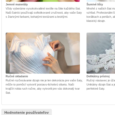
Jemné materiály
Šumivé lišty
Vždy vyberáme vysokokvalitné textílie na šitie každého šiat.
Mnohé z našich šiat m
Naši šatníci používajú sofistikované zručnosti, aby vaše šaty
vzhľad. Profesionálni š
s žiarivými farbami, bohatými textúrami a lesklými.
korálkach a perlách, a
klasický dizajn.
Ručné skladanie
Delikátny prístroj
Ručné rozčesávanie dizajn nie je len dekorácia pre vaše šaty,
Ručný nástavec je úžasn
môže to pomôcť vytvoriť postavu-lichotivú siluetu. Naši
Unikátny dizajn šiat a
krajčíri robia ruch ručne, aby vytvorili pre vás dokonalý tvar
perfektné šaty.
šiat.
Hodnotenie používateľov