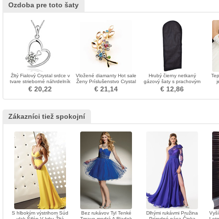
Ozdoba pre toto šaty
Žltý Fialový Crystal srdce v
Vložené diamanty Hot sale
Hrubý čierny netkaný
Tep
tvare strieborné náhrdelník
Ženy Príslušenstvo Crystal
gázový šaty s prachovým
j
a prívesok
Leaf Brooch
krytom
€ 20,22
€ 21,14
€ 12,86
Zákazníci tiež spokojní
S hlbokým výstrihom Súd
Bez rukávov Tyl Tenké
Dlhými rukávmi Pružina
Vyší
vlak Šifón V krku Žltá
Tmavo modrá A Riadok
Prírodné pása Čipka
Letn