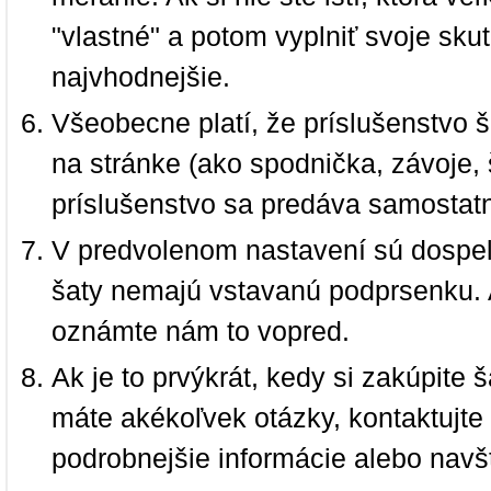
"vlastné" a potom vyplniť svoje sku
najvhodnejšie.
Všeobecne platí, že príslušenstvo š
na stránke (ako spodnička, závoje, š
príslušenstvo sa predáva samostat
V predvolenom nastavení sú dospel
šaty nemajú vstavanú podprsenku. 
oznámte nám to vopred.
Ak je to prvýkrát, kedy si zakúpite
máte akékoľvek otázky, kontaktujt
podrobnejšie informácie alebo navš