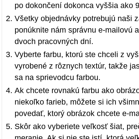
po dokončení dokonca vyššia ako 
Všetky objednávky potrebujú naši z
ponúknite nám správnu e-mailovú a
dvoch pracovných dní.
Vyberte farbu, ktorú ste chceli z vy
vyrobené z rôznych textúr, takže jas
sa na sprievodcu farbou.
Ak chcete rovnakú farbu ako obrázo
niekoľko farieb, môžete si ich vši
povedať, ktorý obrázok chcete e-ma
Skôr ako vyberiete veľkosť šiat, pr
meranie. Ak si nie ste istí, ktorá 