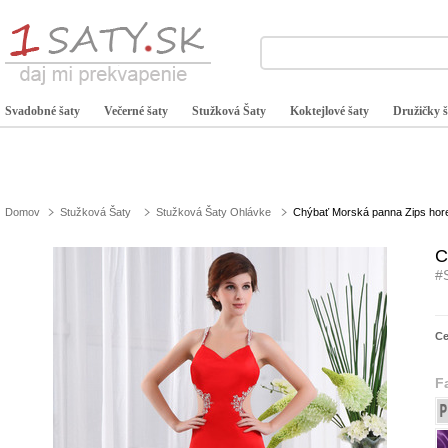
Svadobné šaty
Večerné šaty
Stužková Šaty
Koktejlové šaty
Družičky š
Domov
Stužková Šaty
Stužková Šaty Ohlávke
Chýbať Morská panna Zips hor
C
#
C
F