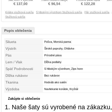
Stužková Šaty
Opuchnuté Stužková Šaty
Asymetrické rukávmi
O
€ 137,00
€ 96,54
€ 122,28
Stužková Šaty
Krátke stužková sukňa
S hlbokým výstrihom Stužková sukňa
Flitr stužková sukňa
Stužková sukňa
Popis oblečenia
Silueta
Pošva, Morská panna
Výstrih
Široké popruhy, Ohlávke
Pás
Prírodné pása
Lem / Vlak
Dĺžka podlahy
Späť Podrobnosti
S hlbokým výstrihom, Zips hore
Dlžka rukávov
Bez rukávov
Tkanina
Hodváb ako satén
Výzdoba
Navliekanie korálok, Kryštál
Zakúpte si oblečenie
Naše šaty sú vyrobené na zákazku,