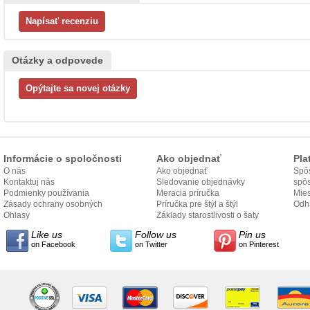
Otázky a odpovede
Informácie o spoločnosti
Ako objednať
Pla
O nás
Ako objednať
Spôs
Kontaktuj nás
Sledovanie objednávky
spô
Podmienky používania
Meracia príručka
Mies
Zásady ochrany osobných
Príručka pre štýl a štýl
odo
Odh
údajov
Ohlasy
Základy starostlivosti o šaty
Like us
Follow us
Pin us
on Facebook
on Twitter
on Pinterest