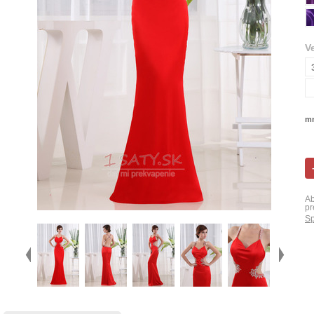
V
mn
Ab
pr
Sp