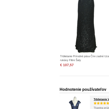
Trblietanie Prírodné pása Číre zadné Uz
rukávy Flitre Šaty
€ 107,57
Hodnotenie používateľov
Trblietanie
Tkanina prúd