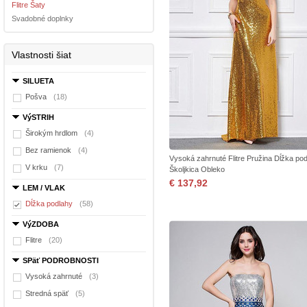
Flitre Šaty
Svadobné doplnky
Vlastnosti šiat
SILUETA
Pošva
(18)
VýSTRIH
Širokým hrdlom
(4)
Bez ramienok
(4)
Vysoká zahrnuté Flitre Pružina Dĺžka po
V krku
(7)
Školjkica Obleko
€ 137,92
LEM / VLAK
Dĺžka podlahy
(58)
VýZDOBA
Flitre
(20)
SPäť PODROBNOSTI
Vysoká zahrnuté
(3)
Stredná späť
(5)