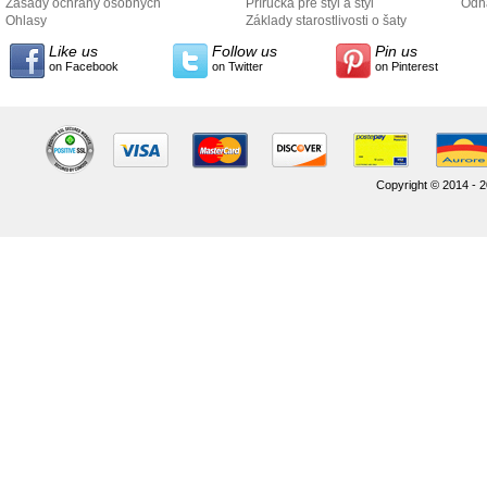
Zásady ochrany osobných
Príručka pre štýl a štýl
odo
Odh
údajov
Ohlasy
Základy starostlivosti o šaty
Like us
Follow us
Pin us
on Facebook
on Twitter
on Pinterest
Copyright © 2014 - 