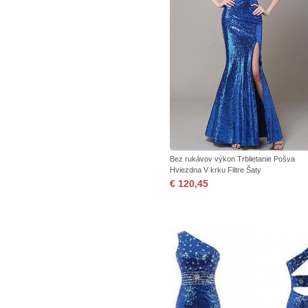
Bez rukávov výkon Trblietanie Pošva
Hviezdna V krku Flitre Šaty
€ 120,45