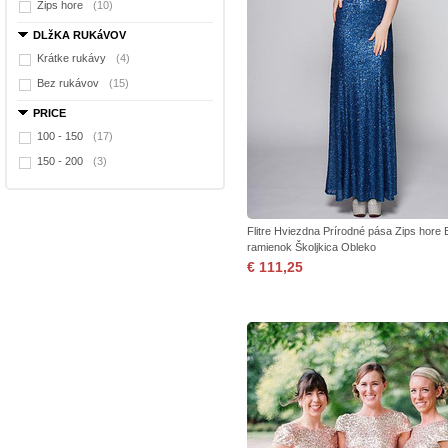
Zips hore
(10)
DLžKA RUKáVOV
Krátke rukávy
(4)
Bez rukávov
(15)
PRICE
100 - 150
(17)
150 - 200
(3)
Flitre Hviezdna Prírodné pása Zips hore 
ramienok Školjkica Obleko
€ 111,25