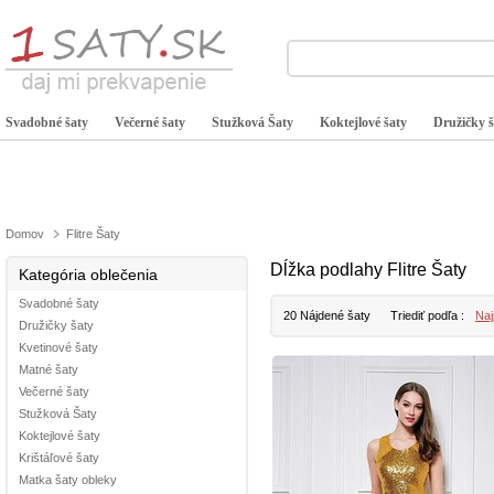
Svadobné šaty
Večerné šaty
Stužková Šaty
Koktejlové šaty
Družičky š
Domov
Flitre Šaty
Dĺžka podlahy Flitre Šaty
Kategória oblečenia
Svadobné šaty
20 Nájdené šaty
Triediť podľa :
Naj
Družičky šaty
Kvetinové šaty
Matné šaty
Večerné šaty
Stužková Šaty
Koktejlové šaty
Krištáľové šaty
Matka šaty obleky