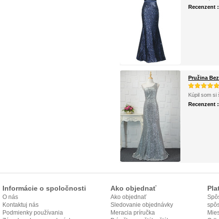
Recenzent 
Pružina Bez 
Kúpil som si 
Recenzent 
Informácie o spoločnosti
Ako objednať
Pla
O nás
Ako objednať
Spôs
Kontaktuj nás
Sledovanie objednávky
spô
Podmienky používania
Meracia príručka
Mies