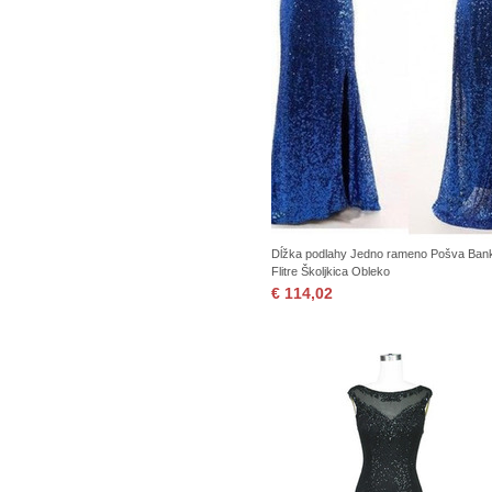
Dĺžka podlahy Jedno rameno Pošva Ban
Flitre Školjkica Obleko
€ 114,02