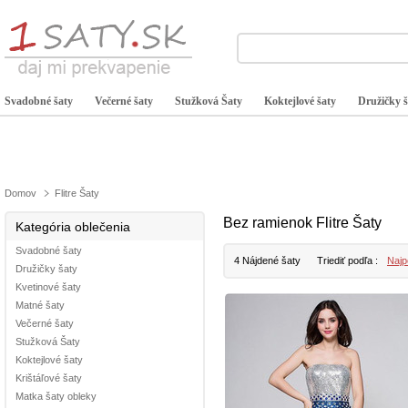
Svadobné šaty
Večerné šaty
Stužková Šaty
Koktejlové šaty
Družičky š
Domov
Flitre Šaty
Bez ramienok Flitre Šaty
Kategória oblečenia
Svadobné šaty
4 Nájdené šaty
Triediť podľa :
Najp
Družičky šaty
Kvetinové šaty
Matné šaty
Večerné šaty
Stužková Šaty
Koktejlové šaty
Krištáľové šaty
Matka šaty obleky