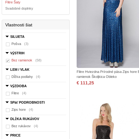
Flitre Šaty
Svadobné doplnky
Vlastnosti šiat
SILUETA
Pošva
(3)
VýSTRIH
Bez ramienok
(58)
LEM / VLAK
Flitre Hviezdna Prírodné pása Zips hore 
Dĺžka podlahy
(4)
ramienok Školjkica Obleko
€ 111,25
VýZDOBA
Flitre
(4)
SPäť PODROBNOSTI
Zips hore
(4)
DLžKA RUKáVOV
Bez rukávov
(4)
PRICE