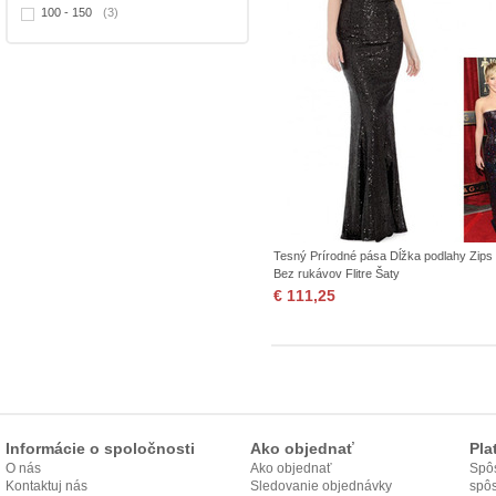
100 - 150
(3)
Tesný Prírodné pása Dĺžka podlahy Zips
Bez rukávov Flitre Šaty
€ 111,25
Informácie o spoločnosti
Ako objednať
Pla
O nás
Ako objednať
Spôs
Kontaktuj nás
Sledovanie objednávky
spô