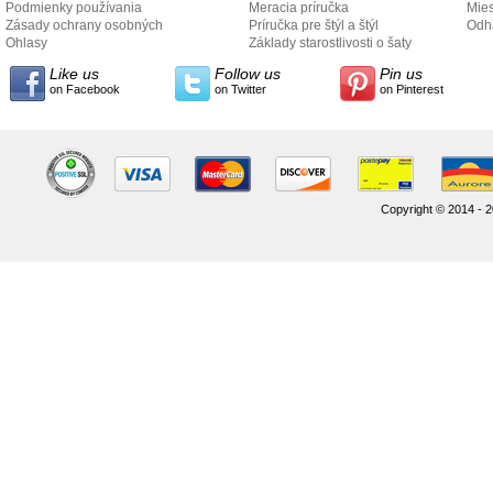
Podmienky používania
Meracia príručka
Mies
Zásady ochrany osobných
Príručka pre štýl a štýl
odo
Odh
údajov
Ohlasy
Základy starostlivosti o šaty
Like us
Follow us
Pin us
on Facebook
on Twitter
on Pinterest
Copyright © 2014 - 