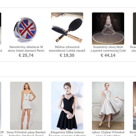
Narodeniny skladacie M
Módna zdravotná
Svadobný závoj Multi
Sva
ná
slovo Inlaid diamant Retro
starostlivosť Ľahká masáž
Layered ceremonial Cold
záv
Veľkoobchod zdobenie
anti-statická Drevená
Lace Long Tissue Čipka
závo
€ 25,74
€ 19,30
€ 44,14
rukoväť Ozdoba
Off
Sexy Prírodné pása Banket
Elegantný Dĺžka kolena
výkon Chýbať Prírodné
Roma
né
Srdiečko Zdvihnúť Tenké
Špagety popruhy A Riadok
pása V krku Atlas