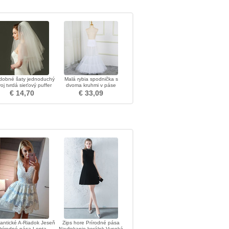
dobné šaty jednoduchý
Malá rybia spodnička s
oj tvrdá sieťový puffer
dvoma kruhmi v páse
j krátky svadobný závoj
lycrová spodnička
€ 14,70
€ 33,09
svadobné šaty spodnička
ntické A-Riadok Jeseň
Zips hore Prírodné pása
Prírodné pása Lopta
Navliekanie korálok Vysoká