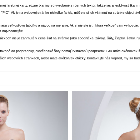
enej farebnej karty, rôzne tkaniny sú vyrobené z rôznych textúr, takže jas a lesklivosť tkaní
 "PIC". Ak je na webovej stránke niekoľko farieb, môžete si ich všimnúť na stránke objedn
i našu veľkosťovú tabuľku a návod na meranie. Ak si nie ste istí, ktorá veľkosť vám vyhovuje
s najvhodnejšie.
rázkoch nie je zahrnuté v cene šiat na stránke (ako spodnička, závoje, šály, čiapky, šatky, 
stavané do podprsenky, dievčenské šaty nemajú vstavanú podprsenku. Ak máte akékoľvek š
 našich webových stránkach, alebo máte akékoľvek otázky, kontaktujte nás vopred, my sa bu