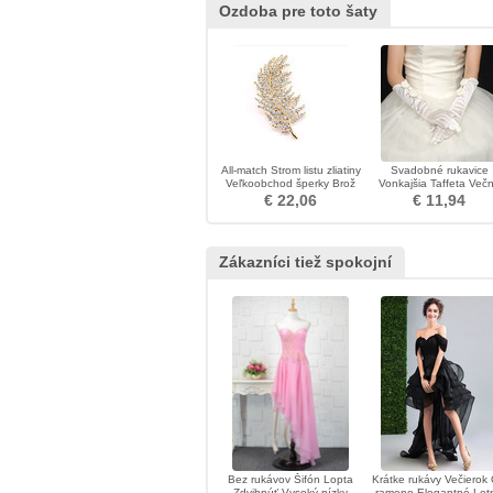
Ozdoba pre toto šaty
All-match Strom listu zliatiny
Svadobné rukavice
Veľkoobchod šperky Brož
Vonkajšia Taffeta Več
kravata
€ 22,06
€ 11,94
Zákazníci tiež spokojní
Bez rukávov Šifón Lopta
Krátke rukávy Večierok 
Zdvihnúť Vysoký nízky
rameno Elegantné Let