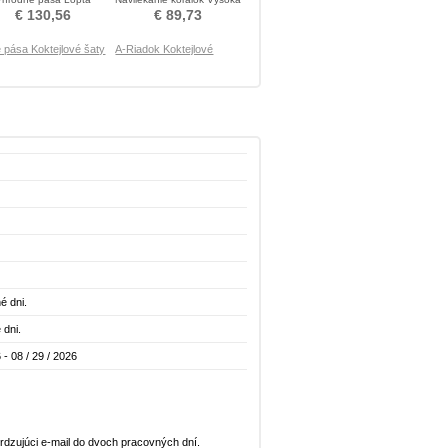
Koktejlové šaty
krk Koktejlové šaty
€ 130,56
€ 89,73
 pása Koktejlové šaty
A-Riadok Koktejlové
é dni.
 dni.
 - 08 / 29 / 2026
dzujúci e-mail do dvoch pracovných dní.