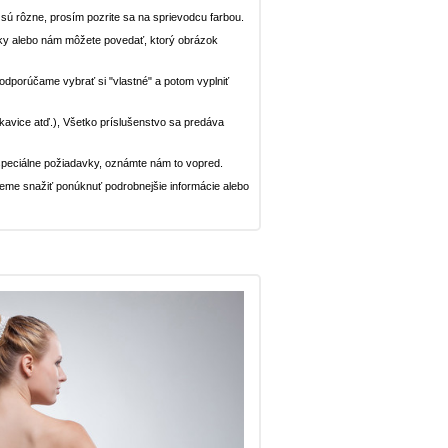
n sú rôzne, prosím pozrite sa na sprievodcu farbou.
ávky alebo nám môžete povedať, ktorý obrázok
, odporúčame vybrať si "vlastné" a potom vyplniť
rukavice atď.), Všetko príslušenstvo sa predáva
peciálne požiadavky, oznámte nám to vopred.
deme snažiť ponúknuť podrobnejšie informácie alebo