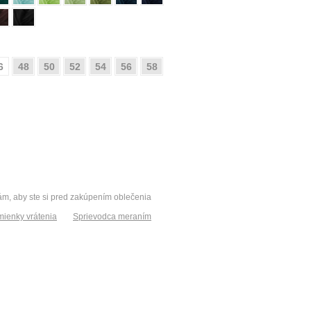
6
48
50
52
54
56
58
vám, aby ste si pred zakúpením oblečenia
ienky vrátenia
Sprievodca meraním