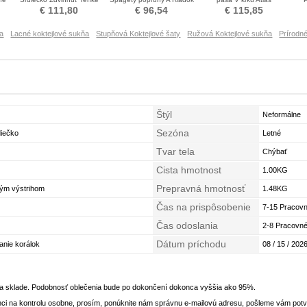
Koktejlové šaty
Koktejlové šaty
Asymetrické Koktejlové šaty
€ 111,80
€ 96,54
€ 115,85
ňa
Lacné koktejlové sukňa
Stupňová Koktejlové šaty
Ružová Koktejlové sukňa
Prírodné
Štýl
Neformálne
Sezóna
diečko
Letné
Tvar tela
Chýbať
Cista hmotnost
1.00KG
Prepravná hmotnosť
kým výstrihom
1.48KG
Čas na prispôsobenie
7-15 Pracovn
Čas odoslania
2-8 Pracovné
Dátum príchodu
anie korálok
08 / 15 / 2026
na sklade. Podobnosť oblečenia bude po dokončení dokonca vyššia ako 95%.
ci na kontrolu osobne, prosím, ponúknite nám správnu e-mailovú adresu, pošleme vám potvr