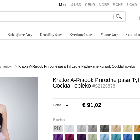
Mena :
$ USD
€ EUR
£ GBP
₣ CHF
$ CAD
|
Koktejlové šaty
Družičky šaty
Kvetinové šaty
Matné šaty
Svadobn
ramienok
Krátke A-Riadok Prírodné pása Tyl Letné Navliekanie korálok Cocktail obleko
Krátke A-Riadok Prírodné pása Tyl
Cocktail obleko
#S2120878
€ 91,02
Cena
Farba