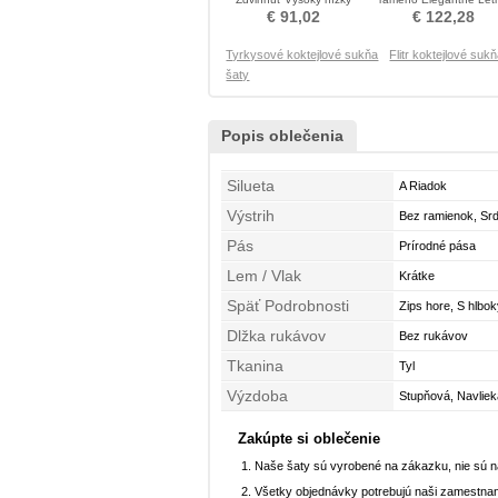
Koktejlové šaty
Koktejlové šaty
€ 91,02
€ 122,28
Tyrkysové koktejlové sukňa
Flitr koktejlové suk
šaty
Popis oblečenia
Silueta
A Riadok
Výstrih
Bez ramienok, Sr
Pás
Prírodné pása
Lem / Vlak
Krátke
Späť Podrobnosti
Zips hore, S hlbo
Dlžka rukávov
Bez rukávov
Tkanina
Tyl
Výzdoba
Stupňová, Navliek
Zakúpte si oblečenie
Naše šaty sú vyrobené na zákazku, nie sú 
Všetky objednávky potrebujú naši zamestnan