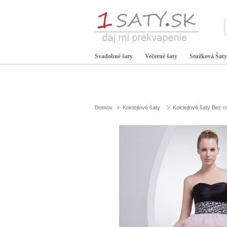
Svadobné šaty
Večerné šaty
Stužková Šaty
Domov
Koktejlové šaty
Koktejlové šaty Bez 