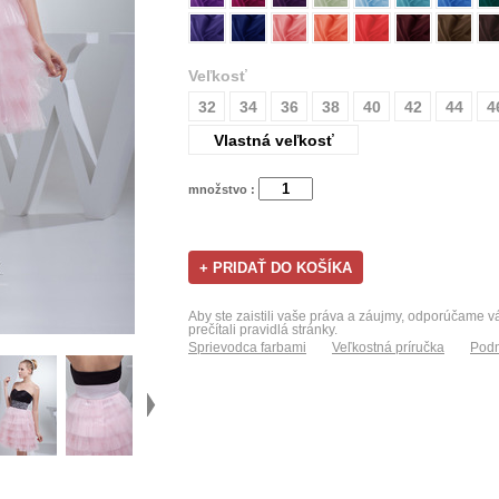
Veľkosť
32
34
36
38
40
42
44
4
Vlastná veľkosť
množstvo :
Aby ste zaistili vaše práva a záujmy, odporúčame 
prečítali pravidlá stránky.
Sprievodca farbami
Veľkostná príručka
Podm