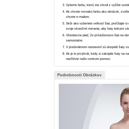
Vyberte farbu, ktorú ste chceli z vyššie uved
Ak chcete rovnakú farbu ako obrázok, zvoľte
chcete e-mailom.
Skôr ako vyberiete veľkosť šiat, prečítajte s
svoje skutočné merania, aby šaty boli pre vá
Všeobecne platí, že príslušenstvo šiat na ob
samostatne.
V predvolenom nastavení sú dospelé šaty v
Ak je to prvýkrát, kedy si zakúpite šaty na
navštívte naše centrum pomoci.
Podrobnosti Obrázkov