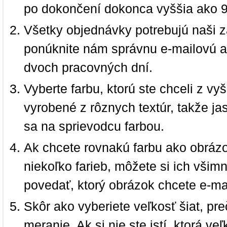
po dokončení dokonca vyššia ako 
Všetky objednávky potrebujú naši z
ponúknite nám správnu e-mailovú a
dvoch pracovných dní.
Vyberte farbu, ktorú ste chceli z vy
vyrobené z rôznych textúr, takže jas
sa na sprievodcu farbou.
Ak chcete rovnakú farbu ako obrázo
niekoľko farieb, môžete si ich vši
povedať, ktorý obrázok chcete e-ma
Skôr ako vyberiete veľkosť šiat, pr
meranie. Ak si nie ste istí, ktorá 