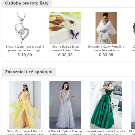
Ozdoba pre toto šaty
Srdce v tvare hore predajné
Módne fialová Inlaid
Svadobné šatky Formálne
C
pokovovanie žien Bright
diamant Insect Silver
zimné bez rukávov
Na
Shine Pendant
náhrdelník
kov
€ 19,30
€ 30,33
€ 33,09
Zákazníci tiež spokojní
Šifón Zips nahor A Riadok
A Riadok Čipkou Overlay
Navliekanie korálok Lopatka
Hlbo
Bez rukávov Prírodné pása
Krátke rukávy Prírodné
Čipkou Overlay Čipka
ž