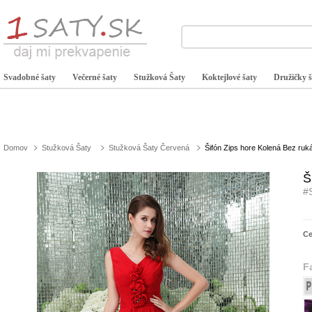
Svadobné šaty
Večerné šaty
Stužková Šaty
Koktejlové šaty
Družičky š
Domov
Stužková Šaty
Stužková Šaty Červená
Šifón Zips hore Kolená Bez ru
Š
#
C
F