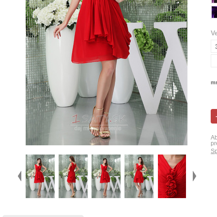
V
mn
Ab
pr
Sp