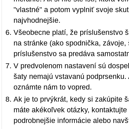
"vlastné" a potom vyplniť svoje sku
najvhodnejšie.
Všeobecne platí, že príslušenstvo š
na stránke (ako spodnička, závoje, š
príslušenstvo sa predáva samostat
V predvolenom nastavení sú dospel
šaty nemajú vstavanú podprsenku. 
oznámte nám to vopred.
Ak je to prvýkrát, kedy si zakúpite
máte akékoľvek otázky, kontaktujt
podrobnejšie informácie alebo navš