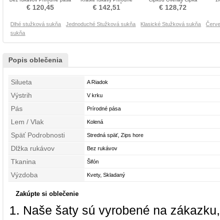
Stužková Šaty
pása Stužková Šaty
Stužková Šaty
ru
€ 120,45
€ 142,51
€ 128,72
Dlhé stužková sukňa
Jednoduché Stužková sukňa
Klasické Stužková sukňa
Červe
sukňa
Popis oblečenia
Silueta
A Riadok
Výstrih
V krku
Pás
Prírodné pása
Lem / Vlak
Kolená
Späť Podrobnosti
Stredná späť, Zips hore
Dlžka rukávov
Bez rukávov
Tkanina
Šifón
Výzdoba
Kvety, Skladaný
Zakúpte si oblečenie
Naše šaty sú vyrobené na zákazku,