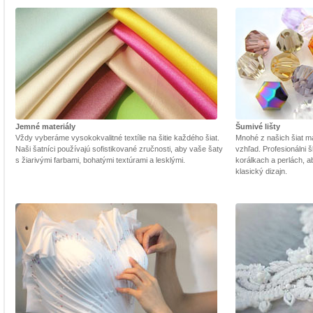
Jemné materiály
Šumivé lišty
Vždy vyberáme vysokokvalitné textílie na šitie každého šiat.
Mnohé z našich šiat m
Naši šatníci používajú sofistikované zručnosti, aby vaše šaty
vzhľad. Profesionálni š
s žiarivými farbami, bohatými textúrami a lesklými.
korálkach a perlách, a
klasický dizajn.