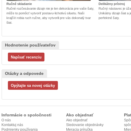
Ručné skladanie
Delikátny prístroj
Ručné rozčesávanie dizajn nie je len dekorácia pre vaše šaty,
Ručný nástavec je úžasn
môže to pomôcť vytvoriť postavu-lichotivú siluetu. Naši
Unikátny dizajn šiat a
krajčíri robia ruch ručne, aby vytvorili pre vás dokonalý tvar
perfektné šaty.
šiat.
Hodnotenie používateľov
Otázky a odpovede
Informácie o spoločnosti
Ako objednať
Pla
O nás
Ako objednať
Spôs
Kontaktuj nás
Sledovanie objednávky
spô
Podmienky používania
Meracia príručka
Mies