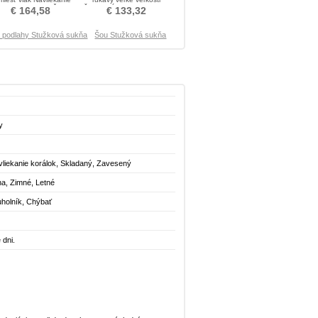
orálok Stužková Šaty
Členok dĺžka Prom Obleko
€ 164,58
€ 133,32
 podlahy Stužková sukňa
Šou Stužková sukňa
y
vliekanie korálok, Skladaný, Zavesený
na, Zimné, Letné
uholník, Chýbať
 dni.