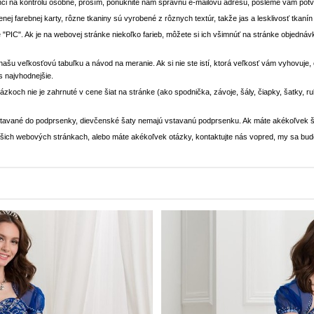
ci na kontrolu osobne, prosím, ponúknite nám správnu e-mailovú adresu, pošleme vám potvr
enej farebnej karty, rôzne tkaniny sú vyrobené z rôznych textúr, takže jas a lesklivosť tkaní
 "PIC". Ak je na webovej stránke niekoľko farieb, môžete si ich všimnúť na stránke objedn
i našu veľkosťovú tabuľku a návod na meranie. Ak si nie ste istí, ktorá veľkosť vám vyhovuje
s najvhodnejšie.
rázkoch nie je zahrnuté v cene šiat na stránke (ako spodnička, závoje, šály, čiapky, šatky, 
stavané do podprsenky, dievčenské šaty nemajú vstavanú podprsenku. Ak máte akékoľvek š
 našich webových stránkach, alebo máte akékoľvek otázky, kontaktujte nás vopred, my sa bu