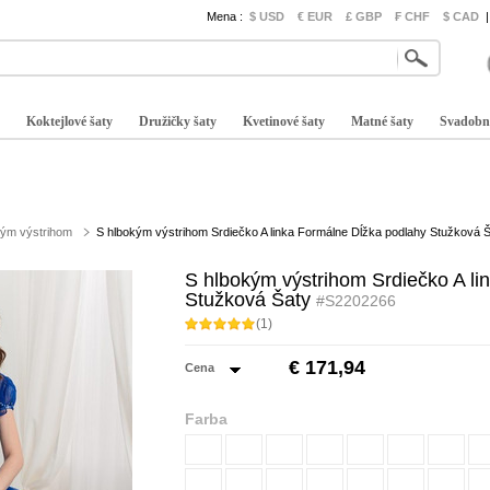
Mena :
$ USD
€ EUR
£ GBP
₣ CHF
$ CAD
|
Koktejlové šaty
Družičky šaty
Kvetinové šaty
Matné šaty
Svadobn
kým výstrihom
S hlbokým výstrihom Srdiečko A linka Formálne Dĺžka podlahy Stužková 
S hlbokým výstrihom Srdiečko A li
Stužková Šaty
#S2202266
(1)
€ 171,94
Cena
Farba