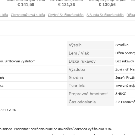
y
Stužková Šaty
Stužková Šaty
Stužková Šaty
k
€ 141,59
€ 121,36
€ 130,56
sukňa
Čierne stužková sukňa
Chýbať Stužková sukňa
S Bunda Stužková sukňa
Dĺžka
Výstrih
Srdiečko
Lem / Vlak
Dĺžka podlah
Dlžka rukávov
ky, S hlbokým výstrihom
Bez rukávov
Výzdoba
Zdvihnúť, Na
Sezóna
nie
Jeseň, Pruži
Tvar tela
pta
Inverzný troj
Prepravná hmotnosť
3.48KG
Čas odoslania
.
2-8 Pracovné
 / 31 / 2026
na sklade. Podobnosť oblečenia bude po dokončení dokonca vyššia ako 95%.