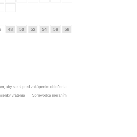
6
48
50
52
54
56
58
vám, aby ste si pred zakúpením oblečenia
ienky vrátenia
Sprievodca meraním