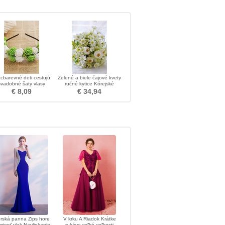
acbarevné deti cestujú
Zelené a biele čajové kvety
svadobné šaty vlasy
ručné kytice Kórejské
okrývky hlavy dievčat
nevesty si vzal simuláciu
€ 8,09
€ 34,94
rská panna Zips hore
V krku A Riadok Krátke
miesť vlak Navliekanie
rukávy veľké veľkosti