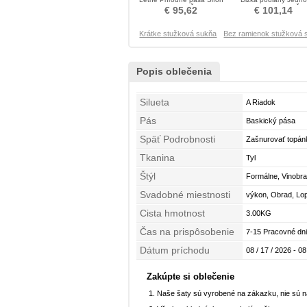
Stužková Šaty
rameno Stužková Šat
€ 95,62
€ 101,14
Krátke stužková sukňa
Bez ramienok stužková 
Popis oblečenia
Silueta
A Riadok
Pás
Baskický pása
Späť Podrobnosti
Zašnurovať topán
Tkanina
Tyl
Štýl
Formálne, Vinobra
Svadobné miestnosti
výkon, Obrad, Lo
Cista hmotnost
3.00KG
Čas na prispôsobenie
7-15 Pracovné dni
Dátum príchodu
08 / 17 / 2026 - 08
Zakúpte si oblečenie
Naše šaty sú vyrobené na zákazku, nie sú 