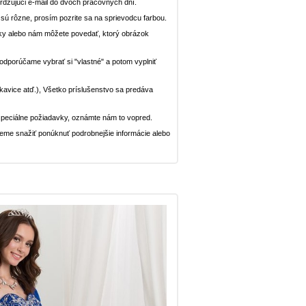
dzujúci e-mail do dvoch pracovných dní.
n sú rôzne, prosím pozrite sa na sprievodcu farbou.
ávky alebo nám môžete povedať, ktorý obrázok
, odporúčame vybrať si "vlastné" a potom vyplniť
rukavice atď.), Všetko príslušenstvo sa predáva
peciálne požiadavky, oznámte nám to vopred.
deme snažiť ponúknuť podrobnejšie informácie alebo