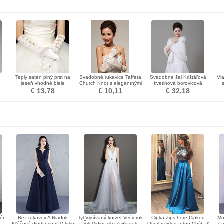
Teplý satén plný prst na
Svadobné rukavice Taffeta
Svadobné šál Krištáľová
Vi
jeseň vhodné biele
Church Knot s elegantnými
kvetinová borovicová
vé
svadobné rukavice
náušnicami
romantická izba
p
€ 13,78
€ 10,11
€ 32,18
é
fón
Bez rukávov A Riadok
Tyl Vyšívaný korzet Večierok
Čipka Zips hore Čipkou
Mo
Kľúčová dierka späť V krku
Šik Vidieť skrz A Riadok
Overlay Elegantné Chýbať
Za