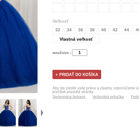
Veľkosť
32
34
36
38
40
42
44
4
Vlastná veľkosť
množstvo :
Aby ste zaistili vaše práva a záujmy, odporúčame 
prečítali pravidlá stránky.
Sprievodca farbami
Veľkostná príručka
Podm