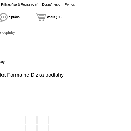
Prihlásiť sa & Registrovať
|
Dostať heslo
|
Pomoc
Správa
Vozík ( 0 )
é doplnky
Šaty
nka Formálne Dĺžka podlahy