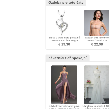
Ozdoba pre toto šaty
Srdce v tvare hore predajné
Stealth bez ramienok
pokovovanie žien Bright
zhromaždené Anti
Shine Pendant
vyprázdnené silikóno
€ 19,30
€ 22,98
priedušné neviditeľn
podprsenka
Zákazníci tiež spokojní
S hlbokým výstrihom Pošva
Obrátený trojuholník Ši
Letné Prírodné pása Šifón
Dĺžka podlahy Jedno