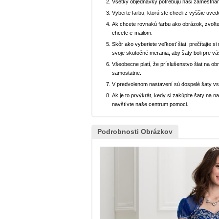
Všetky objednávky potrebujú naši zamestnan
Vyberte farbu, ktorú ste chceli z vyššie uved
Ak chcete rovnakú farbu ako obrázok, zvoľte
chcete e-mailom.
Skôr ako vyberiete veľkosť šiat, prečítajte s
svoje skutočné merania, aby šaty boli pre vá
Všeobecne platí, že príslušenstvo šiat na ob
samostatne.
V predvolenom nastavení sú dospelé šaty v
Ak je to prvýkrát, kedy si zakúpite šaty na
navštívte naše centrum pomoci.
Podrobnosti Obrázkov