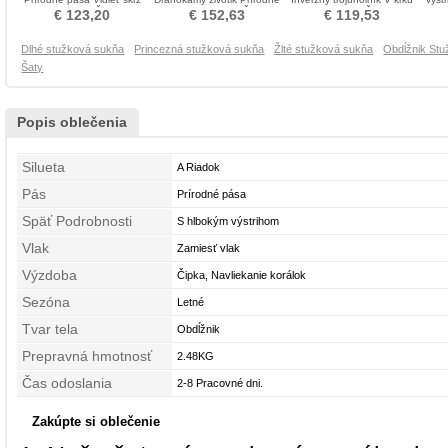
Stužková Šaty
pása Stužková Šaty
Stužková Šaty
A R
€ 123,20
€ 152,63
€ 119,53
Dlhé stužková sukňa
Princezná stužková sukňa
Žlté stužková sukňa
Obdĺžnik Stu
Šaty
Popis oblečenia
Silueta
A Riadok
Pás
Prírodné pása
Späť Podrobnosti
S hlbokým výstrihom
Vlak
Zamiesť vlak
Výzdoba
Čipka, Navliekanie korálok
Sezóna
Letné
Tvar tela
Obdĺžnik
Prepravná hmotnosť
2.48KG
Čas odoslania
2-8 Pracovné dni.
Zakúpte si oblečenie