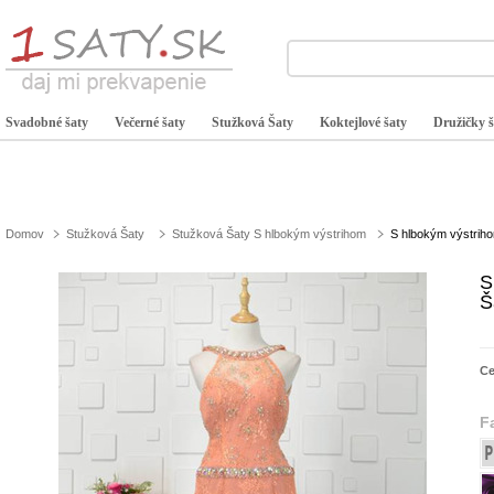
Svadobné šaty
Večerné šaty
Stužková Šaty
Koktejlové šaty
Družičky š
Domov
Stužková Šaty
Stužková Šaty S hlbokým výstrihom
S hlbokým výstrih
S
Š
C
F