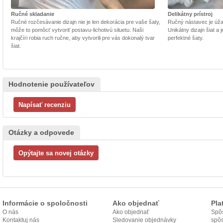
Ručné skladanie
Delikátny prístroj
Ručné rozčesávanie dizajn nie je len dekorácia pre vaše šaty,
Ručný nástavec je úžasn
môže to pomôcť vytvoriť postavu-lichotivú siluetu. Naši
Unikátny dizajn šiat a
krajčíri robia ruch ručne, aby vytvorili pre vás dokonalý tvar
perfektné šaty.
šiat.
Hodnotenie používateľov
Otázky a odpovede
Informácie o spoločnosti
Ako objednať
Pla
O nás
Ako objednať
Spôs
Kontaktuj nás
Sledovanie objednávky
spô