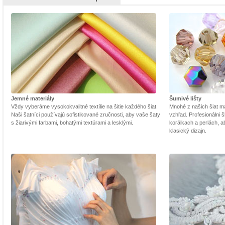
Jemné materiály
Šumivé lišty
Vždy vyberáme vysokokvalitné textílie na šitie každého šiat.
Mnohé z našich šiat m
Naši šatníci používajú sofistikované zručnosti, aby vaše šaty
vzhľad. Profesionálni š
s žiarivými farbami, bohatými textúrami a lesklými.
korálkach a perlách, a
klasický dizajn.