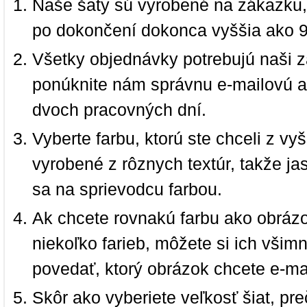
Naše šaty sú vyrobené na zákazku,
po dokončení dokonca vyššia ako 
Všetky objednávky potrebujú naši z
ponúknite nám správnu e-mailovú a
dvoch pracovných dní.
Vyberte farbu, ktorú ste chceli z vy
vyrobené z rôznych textúr, takže jas
sa na sprievodcu farbou.
Ak chcete rovnakú farbu ako obrázo
niekoľko farieb, môžete si ich vši
povedať, ktorý obrázok chcete e-ma
Skôr ako vyberiete veľkosť šiat, pr