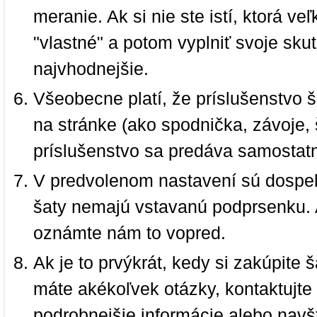
meranie. Ak si nie ste istí, ktorá 
"vlastné" a potom vyplniť svoje sku
najvhodnejšie.
Všeobecne platí, že príslušenstvo š
na stránke (ako spodnička, závoje, š
príslušenstvo sa predáva samostat
V predvolenom nastavení sú dospel
šaty nemajú vstavanú podprsenku. 
oznámte nám to vopred.
Ak je to prvýkrát, kedy si zakúpite
máte akékoľvek otázky, kontaktujt
podrobnejšie informácie alebo navš