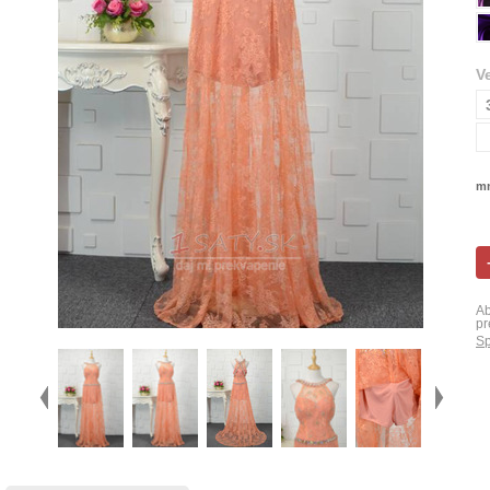
V
mn
Ab
pr
Sp