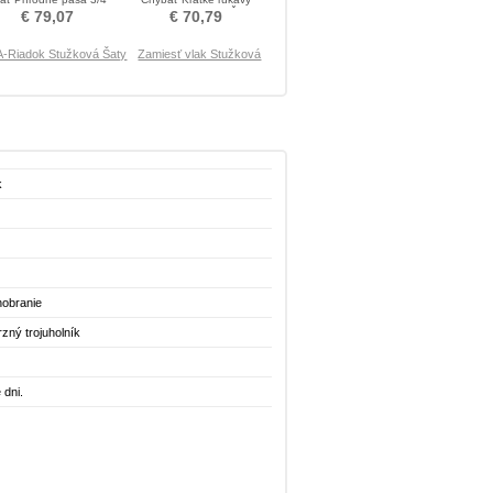
žka rukávov Stužková
Kolená Stužková Šaty
€ 79,07
€ 70,79
Šaty
A-Riadok Stužková Šaty
Zamiesť vlak Stužková
k
nobranie
zný trojuholník
 dni.