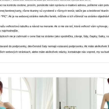
ci na kontrolu osobne, prosím, ponúknite nám správnu e-mailovú adresu, pošleme vám potvr
enej farebnej karty, rôzne tkaniny sú vyrobené z rôznych textúr, takže jas a lesklivosť tkaní
 "PIC". Ak je na webovej stránke niekoľko farieb, môžete si ich všimnúť na stránke objedn
i našu veľkosťovú tabuľku a návod na meranie. Ak si nie ste istí, ktorá veľkosť vám vyhovuje
s najvhodnejšie.
rázkoch nie je zahrnuté v cene šiat na stránke (ako spodnička, závoje, šály, čiapky, šatky, 
stavané do podprsenky, dievčenské šaty nemajú vstavanú podprsenku. Ak máte akékoľvek š
 našich webových stránkach, alebo máte akékoľvek otázky, kontaktujte nás vopred, my sa bu