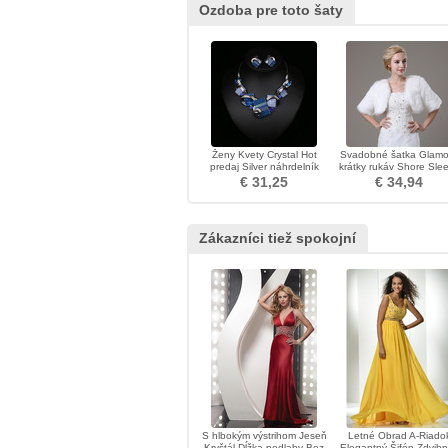
Ozdoba pre toto šaty
Ženy Kvety Crystal Hot
Svadobné šatka Glamo
predaj Silver náhrdelník
krátky rukáv Shore Sle
Loose kože
€ 31,25
€ 34,94
Zákazníci tiež spokojní
S hlbokým výstrihom Jeseň
Letné Obrad A-Riado
Kryštál Dĺžka podlahy Bez
Elegantný Šifón Zdvih