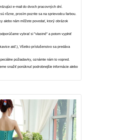
dzujúci e-mail do dvoch pracovných dní.
n sú rôzne, prosím pozrite sa na sprievodcu farbou.
ávky alebo nám môžete povedať, ktorý obrázok
, odporúčame vybrať si "vlastné" a potom vyplniť
rukavice atď.), Všetko príslušenstvo sa predáva
peciálne požiadavky, oznámte nám to vopred.
deme snažiť ponúknuť podrobnejšie informácie alebo