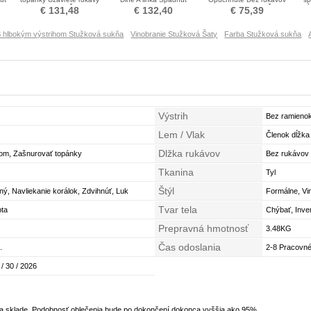
eko
Stužková Šaty
Prírodné pása Stužková
Krátky Stužková Šaty
Dĺ
€ 131,48
€ 132,40
€ 75,39
Šaty
 hlbokým výstrihom Stužková sukňa
Vinobranie Stužková Šaty
Farba Stužková sukňa
Výstrih
Bez ramieno
Lem / Vlak
Členok dĺžka
Dlžka rukávov
hom, Zašnurovať topánky
Bez rukávov
Tkanina
Tyl
Štýl
ý, Navliekanie korálok, Zdvihnúť, Luk
Formálne, Vi
Tvar tela
pta
Chýbať, Inver
Prepravná hmotnosť
3.48KG
Čas odoslania
.
2-8 Pracovné
 / 30 / 2026
na sklade. Podobnosť oblečenia bude po dokončení dokonca vyššia ako 95%.