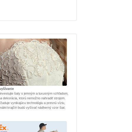
vyšívanie
investujte šaty s jemným a luxusným vzhľadom,
lna dekorácia, ktorú nemožno nahradiť strojom.
žaduje vynikajúcu technológiu a presnú víziu,
nálni krajčíri budú vyšívať nádherný vzor šiat.