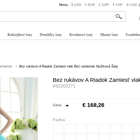
Mena :
$ USD
€ EUR
£ GBP
₣ CHF
$ CAD
|
Koktejlové šaty
Družičky šaty
Kvetinové šaty
Matné šaty
Svadobn
ramienok
Bez rukávov A Riadok Zamiesť vlak Bez ramienok Stužková Šaty
Bez rukávov A Riadok Zamiesť vla
#S2202271
€ 168,26
Cena
Farba