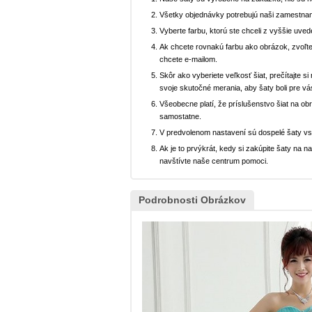
Všetky objednávky potrebujú naši zamestnan
Vyberte farbu, ktorú ste chceli z vyššie uved
Ak chcete rovnakú farbu ako obrázok, zvoľte
chcete e-mailom.
Skôr ako vyberiete veľkosť šiat, prečítajte s
svoje skutočné merania, aby šaty boli pre vá
Všeobecne platí, že príslušenstvo šiat na ob
samostatne.
V predvolenom nastavení sú dospelé šaty v
Ak je to prvýkrát, kedy si zakúpite šaty na
navštívte naše centrum pomoci.
Podrobnosti Obrázkov