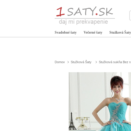
Svadobné šaty
Večerné šaty
Stužková Šaty
Domov
Stužková Šaty
Stužková sukňa Bez 