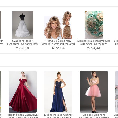
ur
Svadobné šperky
Perruque Šikmé rany
Diamantová perleťová ruka
Sva
eve
Elegantné svadobné šaty
Materiál s vysokou teplotou
stuhových kvetov ruže
Fa
Elastický pás Polyester taft
45-50 cm dlhý kučeravý
nevesta kytice s kvetinou
S
€ 32,18
€ 72,64
€ 53,33
k
Prírodné pása Zašnurovať
Elegantné Bez rukávov
Srdiečko Zips hore
Skl
núť
topánky Uzavreté rukávy
Dlhé A linka Spadnúť
Opuchnuté Bez rukávov
sp