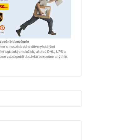
ezpečné doručenie
eme s medzinárodne dôveryhodnými
mi logistických služieb, ako sú DHL, UPS a
sme zabezpečili dodávku bezpečne a rýchlo.