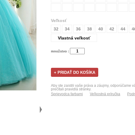
Veľkosť
32
34
36
38
40
42
44
4
Vlastná veľkosť
množstvo :
Aby ste zaistili vaše práva a záujmy, odporúčame 
prečítali pravidlá stránky.
Sprievodca farbami
Veľkostná príručka
Podm