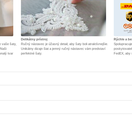
Delikátny prístroj
Rýchle a b
e vaše šaty,
Ručný nástavec je úžasný detail, aby šaty boli atraktívnejšie.
Spolupracuj
 Naši
Unikátny dizajn šiat a jemný ručný nástavec vám predstaví
poskytovateľ
onalý tvar
perfektné šaty.
FedEX, aby 