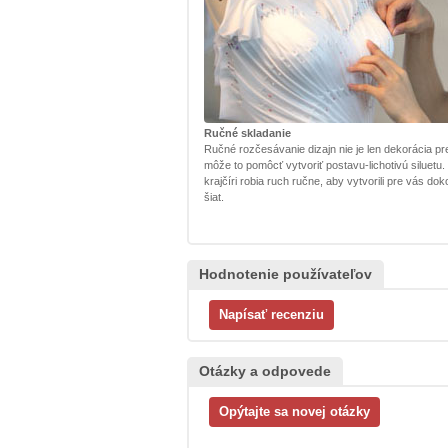
Ručné skladanie
Ručné rozčesávanie dizajn nie je len dekorácia pr
môže to pomôcť vytvoriť postavu-lichotivú siluetu.
krajčíri robia ruch ručne, aby vytvorili pre vás dok
šiat.
Hodnotenie používateľov
Otázky a odpovede