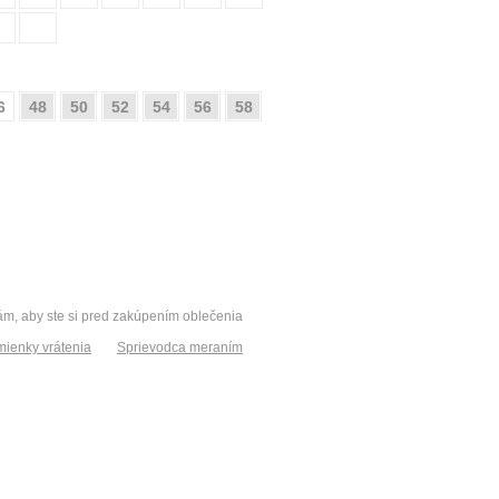
6
48
50
52
54
56
58
vám, aby ste si pred zakúpením oblečenia
ienky vrátenia
Sprievodca meraním