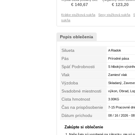
rukávov Prom Obleko
Dĺžka podlahy Prom Obl
€ 140,67
€ 123,20
Krátke stužková sukňa
Sexy stužková sukňa
S
sukňa
Popis oblečenia
Silueta
A Riadok
Pás
Prírodné pása
Späť Podrobnosti
S hlbokým výstri
Vlak
Zamiesť vlak
Výzdoba
Skladaný, Zavesen
Svadobné miestnosti
výkon, Obrad, Lo
Cista hmotnost
3.00KG
Čas na prispôsobenie
7-15 Pracovné dni
Dátum príchodu
08 / 16 / 2026 - 08
Zakúpte si oblečenie
Naše šaty sú vyrobené na zákazku, nie sú 