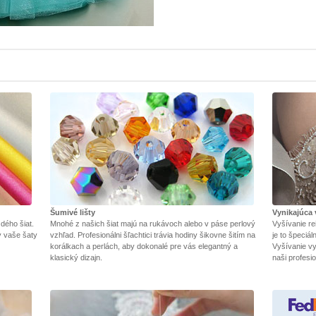
Šumivé lišty
Vynikajúca 
dého šiat.
Mnohé z našich šiat majú na rukávoch alebo v páse perlový
Vyšívanie re
y vaše šaty
vzhľad. Profesionálni šľachtici trávia hodiny šikovne šitím na
je to špeciá
korálkach a perlách, aby dokonalé pre vás elegantný a
Vyšívanie vy
klasický dizajn.
naši profesio