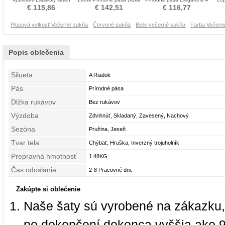
Večerné šaty
podlahy Večerné šaty
linka Večerné šaty
€ 115,86
€ 142,51
€ 116,77
Plusová velkosť Večerné sukňa
Červené sukňa
Biele večerné sukňa
Farba Večern
Popis oblečenia
Silueta
A Riadok
Pás
Prírodné pása
Dlžka rukávov
Bez rukávov
Výzdoba
Zdvihnúť, Skladaný, Zavesený, Nachový
Sezóna
Pružina, Jeseň
Tvar tela
Chýbať, Hruška, Inverzný trojuholník
Prepravná hmotnosť
1.48KG
Čas odoslania
2-8 Pracovné dni.
Zakúpte si oblečenie
Naše šaty sú vyrobené na zákazku,
po dokončení dokonca vyššia ako 