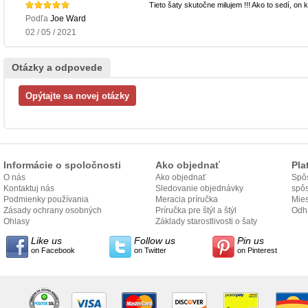
Tieto šaty skutočne milujem !!! Ako to sedí, on 
Podľa
Joe Ward
02 / 05 / 2021
Otázky a odpovede
Informácie o spoločnosti
Ako objednať
Pla
O nás
Ako objednať
Spôs
Kontaktuj nás
Sledovanie objednávky
spô
Podmienky používania
Meracia príručka
Mies
Zásady ochrany osobných
Príručka pre štýl a štýl
odo
Odh
údajov
Ohlasy
Základy starostlivosti o šaty
Like us
Follow us
Pin us
on Facebook
on Twitter
on Pinterest