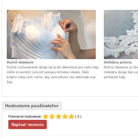
Ručné skladanie
Delikátny prístroj
Ručné rozčesávanie dizajn nie je len dekorácia pre vaše šaty,
Ručný nástavec je úžasn
môže to pomôcť vytvoriť postavu-lichotivú siluetu. Naši
Unikátny dizajn šiat a
krajčíri robia ruch ručne, aby vytvorili pre vás dokonalý tvar
perfektné šaty.
šiat.
Hodnotenie používateľov
Priemerné hodnotenie:
( 5 )