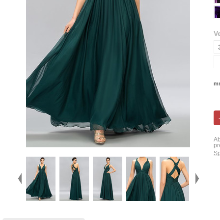
V
mn
Ab
pr
Sp