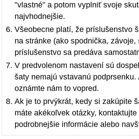
"vlastné" a potom vyplniť svoje sku
najvhodnejšie.
Všeobecne platí, že príslušenstvo š
na stránke (ako spodnička, závoje, š
príslušenstvo sa predáva samostat
V predvolenom nastavení sú dospel
šaty nemajú vstavanú podprsenku. 
oznámte nám to vopred.
Ak je to prvýkrát, kedy si zakúpite
máte akékoľvek otázky, kontaktujt
podrobnejšie informácie alebo navš