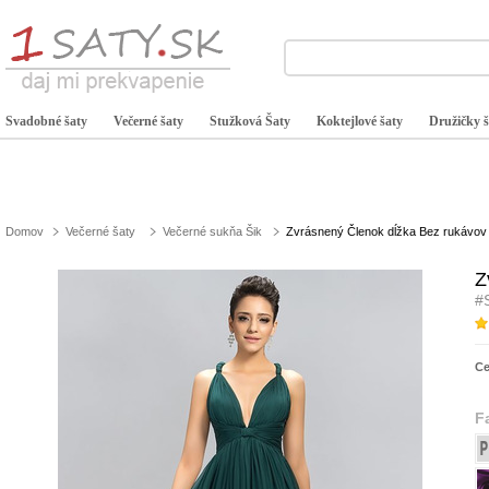
Svadobné šaty
Večerné šaty
Stužková Šaty
Koktejlové šaty
Družičky š
Domov
Večerné šaty
Večerné sukňa Šik
Zvrásnený Členok dĺžka Bez rukávov 
Z
#
C
F