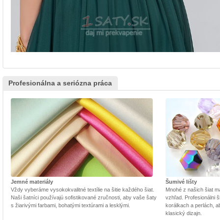
Profesionálna a seriózna práca
Jemné materiály
Šumivé lišty
Vždy vyberáme vysokokvalitné textílie na šitie každého šiat.
Mnohé z našich šiat m
Naši šatníci používajú sofistikované zručnosti, aby vaše šaty
vzhľad. Profesionálni š
s žiarivými farbami, bohatými textúrami a lesklými.
korálkach a perlách, a
klasický dizajn.