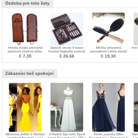
Ozdoba pre toto šaty
Hnedá dvojitá prenosná
Zipsové vrecko 9 kusov
Módna zdravotná
Anti
prachová obalová taška,
Festival Najlepšia oceľová
starostlivosť Ľahká masáž
ktorá sa skladá z veľkého
kožená púzdra PU ozdoba
anti-statická Drevená
V
€ 7,35
€ 26,66
€ 19,30
svadobného prachového
rukoväť Ozdoba
krytu
Zákazníci tiež spokojní
Námornej službe S hlbokým
A Riadok Zips hore Šperk
Široké popruhy Šifón
Navl
výstrihom Elastický satén
Letné Prírodné pása Dĺžka
Prírodné pása Elegantné A
Lop