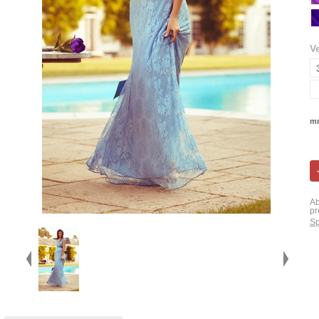
V
mn
Ab
pr
Sp