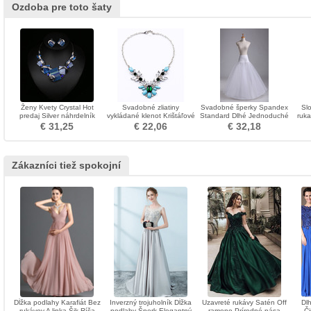
Ozdoba pre toto šaty
Ženy Kvety Crystal Hot
Svadobné zliatiny
Svadobné šperky Spandex
Sl
predaj Silver náhrdelník
vykládané klenot Krištáľové
Standard Dlhé Jednoduché
ruka
kvetiny ozdoba
okraje Elastický pás
€ 31,25
€ 22,06
€ 32,18
Zákazníci tiež spokojní
Dĺžka podlahy Karafiát Bez
Inverzný trojuholník Dĺžka
Uzavreté rukávy Satén Off
Dl
rukávov A linka Šik Ríša
podlahy Šperk Elegantný
rameno Prírodné pása
Či