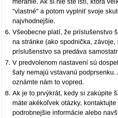
meranie. Ak si nie ste istí, ktorá 
"vlastné" a potom vyplniť svoje sku
najvhodnejšie.
Všeobecne platí, že príslušenstvo š
na stránke (ako spodnička, závoje, š
príslušenstvo sa predáva samostat
V predvolenom nastavení sú dospel
šaty nemajú vstavanú podprsenku. 
oznámte nám to vopred.
Ak je to prvýkrát, kedy si zakúpite
máte akékoľvek otázky, kontaktujt
podrobnejšie informácie alebo navš