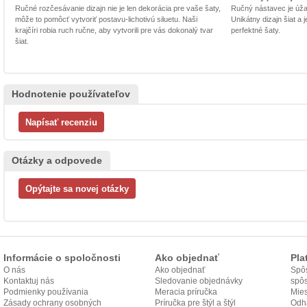
Ručné rozčesávanie dizajn nie je len dekorácia pre vaše šaty,
Ručný nástavec je úžasn
môže to pomôcť vytvoriť postavu-lichotivú siluetu. Naši
Unikátny dizajn šiat a
krajčíri robia ruch ručne, aby vytvorili pre vás dokonalý tvar
perfektné šaty.
šiat.
Hodnotenie používateľov
Otázky a odpovede
Informácie o spoločnosti
Ako objednať
Pla
O nás
Ako objednať
Spôs
Kontaktuj nás
Sledovanie objednávky
spô
Podmienky používania
Meracia príručka
Mies
Zásady ochrany osobných
Príručka pre štýl a štýl
odo
Odh