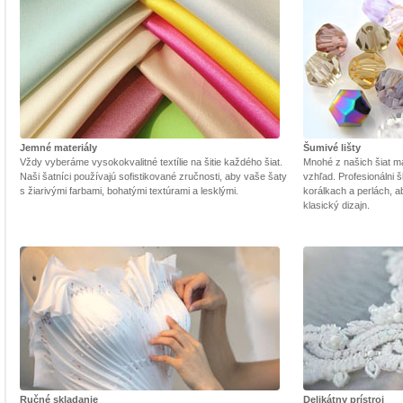
Jemné materiály
Šumivé lišty
Vždy vyberáme vysokokvalitné textílie na šitie každého šiat.
Mnohé z našich šiat m
Naši šatníci používajú sofistikované zručnosti, aby vaše šaty
vzhľad. Profesionálni š
s žiarivými farbami, bohatými textúrami a lesklými.
korálkach a perlách, a
klasický dizajn.
Ručné skladanie
Delikátny prístroj