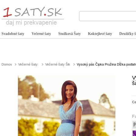
Svadobné šaty
Večerné šaty
Stužková Šaty
Koktejlové šaty
Družičky š
Domov
Večerné šaty
Večerné šaty Šik
Vysoký pás Čipka Pružina Dĺžka podla
V
š
C
F