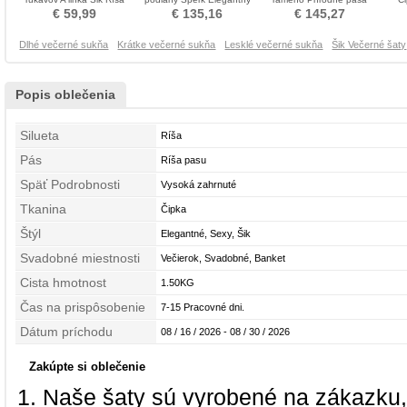
pasu Večerné šaty
Večerné šaty
Formálne Večerné šaty
K
€ 59,99
€ 135,16
€ 145,27
Dlhé večerné sukňa
Krátke večerné sukňa
Lesklé večerné sukňa
Šik Večerné šaty
Popis oblečenia
Silueta
Ríša
Pás
Ríša pasu
Späť Podrobnosti
Vysoká zahrnuté
Tkanina
Čipka
Štýl
Elegantné, Sexy, Šik
Svadobné miestnosti
Večierok, Svadobné, Banket
Cista hmotnost
1.50KG
Čas na prispôsobenie
7-15 Pracovné dni.
Dátum príchodu
08 / 16 / 2026 - 08 / 30 / 2026
Zakúpte si oblečenie
Naše šaty sú vyrobené na zákazku,