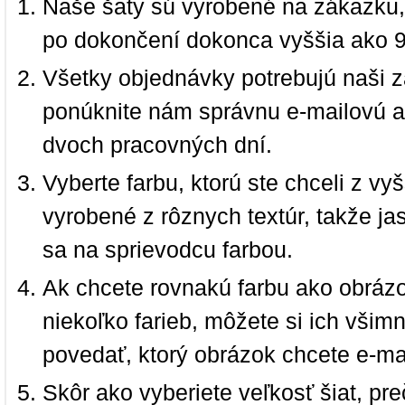
Naše šaty sú vyrobené na zákazku,
po dokončení dokonca vyššia ako 
Všetky objednávky potrebujú naši z
ponúknite nám správnu e-mailovú a
dvoch pracovných dní.
Vyberte farbu, ktorú ste chceli z vy
vyrobené z rôznych textúr, takže jas
sa na sprievodcu farbou.
Ak chcete rovnakú farbu ako obrázo
niekoľko farieb, môžete si ich vši
povedať, ktorý obrázok chcete e-ma
Skôr ako vyberiete veľkosť šiat, pr