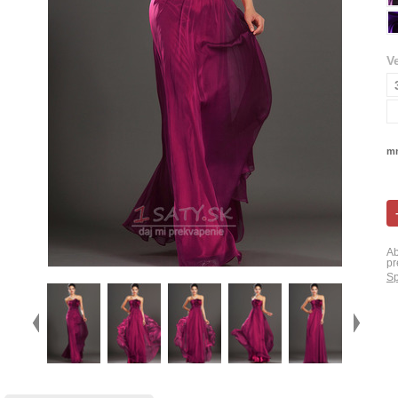
V
mn
Ab
pr
Sp