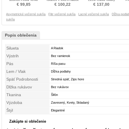
Prírodné pása Večerné šaty
Večerné šaty
Prírodné pása Večerné šaty
ru
€ 99,85
€ 100,22
€ 137,00
Asymetrické večerné sukňa
Flitr večerné sukňa
Lacné večerné sukňa
Dĺžka podla
sukňa
Popis oblečenia
Silueta
A Riadok
Výstrih
Bez ramienok
Pás
Ríša pasu
Lem / Vlak
Dĺžka podlahy
Späť Podrobnosti
Stredná späť, Zips hore
Dlžka rukávov
Bez rukávov
Tkanina
Šifón
Výzdoba
Zavesený, Kvety, Skladaný
Štýl
Elegantné
Zakúpte si oblečenie