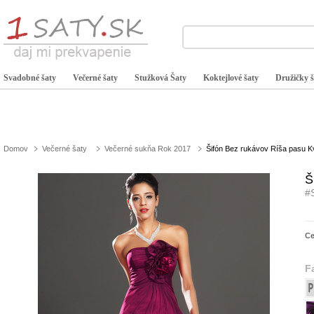
Svadobné šaty
Večerné šaty
Stužková Šaty
Koktejlové šaty
Družičky š
Domov
Večerné šaty
Večerné sukňa Rok 2017
Šifón Bez rukávov Ríša pasu K
Š
#
C
F