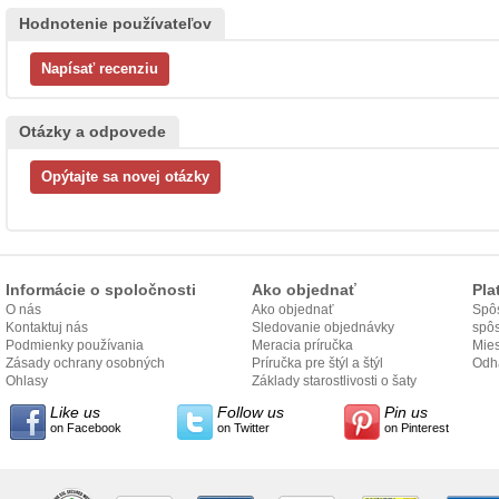
Hodnotenie používateľov
Otázky a odpovede
Informácie o spoločnosti
Ako objednať
Pla
O nás
Ako objednať
Spôs
Kontaktuj nás
Sledovanie objednávky
spô
Podmienky používania
Meracia príručka
Mies
Zásady ochrany osobných
Príručka pre štýl a štýl
odo
Odh
údajov
Ohlasy
Základy starostlivosti o šaty
Like us
Follow us
Pin us
on Facebook
on Twitter
on Pinterest