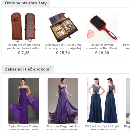
Ozdoba pre toto šaty
Hnedá dvojitá prenosná
Nerezová oceľ 9 kusov PU
Útulná zdravotná
Perr
prachová obalová taška,
kožené puzdro z najvyššej
starostlivosť Red Plastic
bang
ktorá sa skladá z veľkého
kvality
Prenosná masážna ozdoba
€ 7,35
€ 25,74
€ 19,30
svadobného prachového
krytu
Zákazníci tiež spokojní
Čipka Okázalý Prednej
Zips hore Elegantné Bez
Dlhé A linka Vysoká krytia
Eleg
štrbinou Pošva Tenké
rukávov V krku A Riadok
Letné Krátke rukávy
Pr