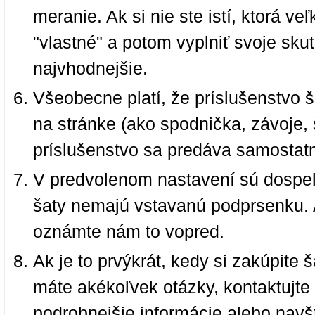
meranie. Ak si nie ste istí, ktorá 
"vlastné" a potom vyplniť svoje sku
najvhodnejšie.
Všeobecne platí, že príslušenstvo š
na stránke (ako spodnička, závoje, š
príslušenstvo sa predáva samostat
V predvolenom nastavení sú dospel
šaty nemajú vstavanú podprsenku. 
oznámte nám to vopred.
Ak je to prvýkrát, kedy si zakúpite
máte akékoľvek otázky, kontaktujt
podrobnejšie informácie alebo navš