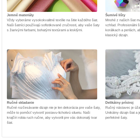
Jemné materiály
Šumivé lišty
Vždy vyberáme vysokokvalitné textílie na šitie každého šiat.
Mnohé z našich šiat m
Naši šatníci používajú sofistikované zručnosti, aby vaše šaty
vzhľad. Profesionálni š
s žiarivými farbami, bohatými textúrami a lesklými.
korálkach a perlách, a
klasický dizajn.
Ručné skladanie
Delikátny prístroj
Ručné rozčesávanie dizajn nie je len dekorácia pre vaše šaty,
Ručný nástavec je úžasn
môže to pomôcť vytvoriť postavu-lichotivú siluetu. Naši
Unikátny dizajn šiat a
krajčíri robia ruch ručne, aby vytvorili pre vás dokonalý tvar
perfektné šaty.
šiat.