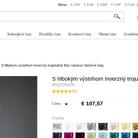
Mena :
$ USD
€ EUR
£ GBP
₣ CHF
$ CAD
|
Koktejlové šaty
Družičky šaty
Kvetinové šaty
Matné šaty
Svadobn
S hlbokým výstrihom Inverzný trojuholník Bez rukávov Večerné šaty
S hlbokým výstrihom Inverzný troj
#S2105424
(1)
€ 107,57
Cena
Farba