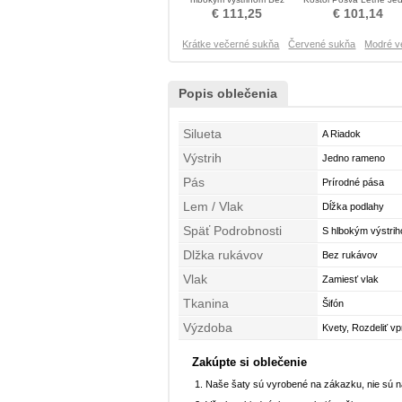
rukávov Večerné šaty
rameno Večerné šaty
€ 111,25
€ 101,14
Krátke večerné sukňa
Červené sukňa
Modré v
Popis oblečenia
Silueta
A Riadok
Výstrih
Jedno rameno
Pás
Prírodné pása
Lem / Vlak
Dĺžka podlahy
Späť Podrobnosti
S hlbokým výstri
Dlžka rukávov
Bez rukávov
Vlak
Zamiesť vlak
Tkanina
Šifón
Výzdoba
Kvety, Rozdeliť v
Zakúpte si oblečenie
Naše šaty sú vyrobené na zákazku, nie sú 