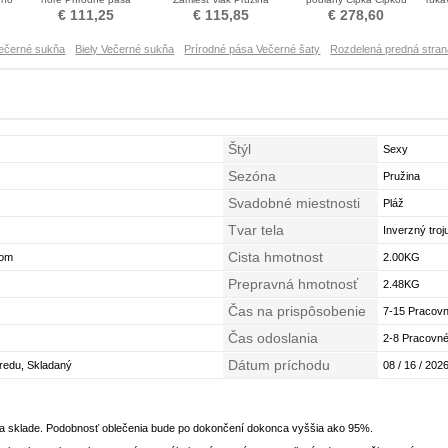
Zdvihnúť Večerné šaty
Skladaný živôtik Večerné
Overlay Večerné šaty
€ 111,25
€ 115,85
€ 278,60
šaty
ečerné sukňa
Biely Večerné sukňa
Prírodné pása Večerné šaty
Rozdelená predná stran
Štýl
Sexy
Sezóna
Pružina
Svadobné miestnosti
Pláž
Tvar tela
Inverzný troj
Cista hmotnost
hom
2.00KG
Prepravná hmotnosť
2.48KG
Čas na prispôsobenie
7-15 Pracovn
Čas odoslania
2-8 Pracovné
Dátum príchodu
predu, Skladaný
08 / 16 / 2026
na sklade. Podobnosť oblečenia bude po dokončení dokonca vyššia ako 95%.