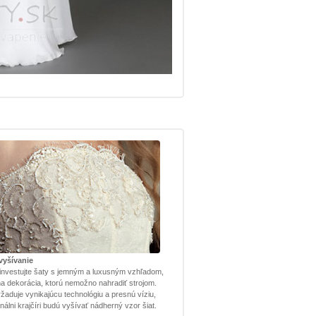
vyšívanie
investujte šaty s jemným a luxusným vzhľadom,
lna dekorácia, ktorú nemožno nahradiť strojom.
žaduje vynikajúcu technológiu a presnú víziu,
nálni krajčíri budú vyšívať nádherný vzor šiat.