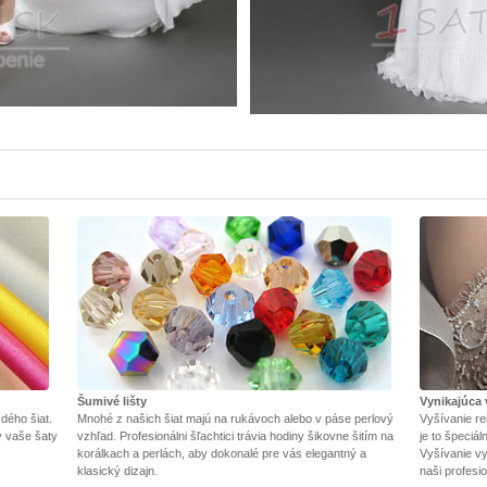
Šumivé lišty
Vynikajúca 
dého šiat.
Mnohé z našich šiat majú na rukávoch alebo v páse perlový
Vyšívanie re
y vaše šaty
vzhľad. Profesionálni šľachtici trávia hodiny šikovne šitím na
je to špeciá
korálkach a perlách, aby dokonalé pre vás elegantný a
Vyšívanie vy
klasický dizajn.
naši profesio