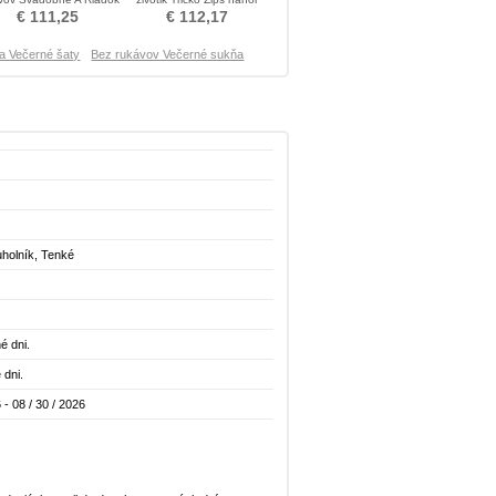
Večerné šaty
Večerné šaty
€ 111,25
€ 112,17
a Večerné šaty
Bez rukávov Večerné sukňa
uholník, Tenké
é dni.
 dni.
 - 08 / 30 / 2026