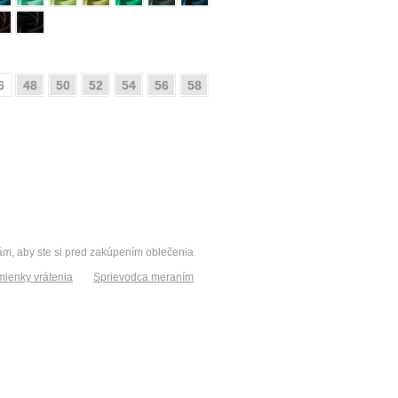
6
48
50
52
54
56
58
vám, aby ste si pred zakúpením oblečenia
ienky vrátenia
Sprievodca meraním