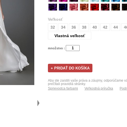
Veľkosť
32
34
36
38
40
42
44
4
Vlastná veľkosť
množstvo :
Aby ste zaistili vaše práva a záujmy, odporúčame 
prečítali pravidlá stránky.
Sprievodca farbami
Veľkostná príručka
Podm