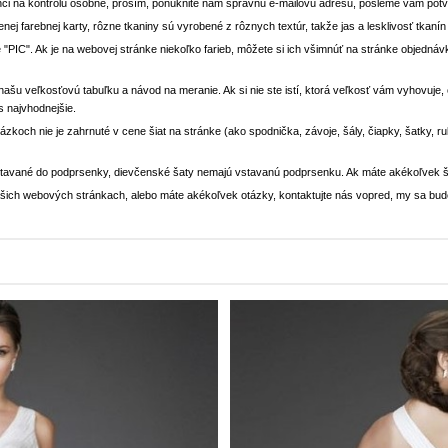
ci na kontrolu osobne, prosím, ponúknite nám správnu e-mailovú adresu, pošleme vám potvr
enej farebnej karty, rôzne tkaniny sú vyrobené z rôznych textúr, takže jas a lesklivosť tkaní
 "PIC". Ak je na webovej stránke niekoľko farieb, môžete si ich všimnúť na stránke objedn
i našu veľkosťovú tabuľku a návod na meranie. Ak si nie ste istí, ktorá veľkosť vám vyhovuje
s najvhodnejšie.
rázkoch nie je zahrnuté v cene šiat na stránke (ako spodnička, závoje, šály, čiapky, šatky, 
stavané do podprsenky, dievčenské šaty nemajú vstavanú podprsenku. Ak máte akékoľvek š
 našich webových stránkach, alebo máte akékoľvek otázky, kontaktujte nás vopred, my sa bu