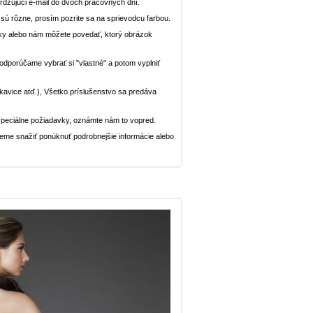
dzujúci e-mail do dvoch pracovných dní.
n sú rôzne, prosím pozrite sa na sprievodcu farbou.
ávky alebo nám môžete povedať, ktorý obrázok
, odporúčame vybrať si "vlastné" a potom vyplniť
rukavice atď.), Všetko príslušenstvo sa predáva
peciálne požiadavky, oznámte nám to vopred.
deme snažiť ponúknuť podrobnejšie informácie alebo