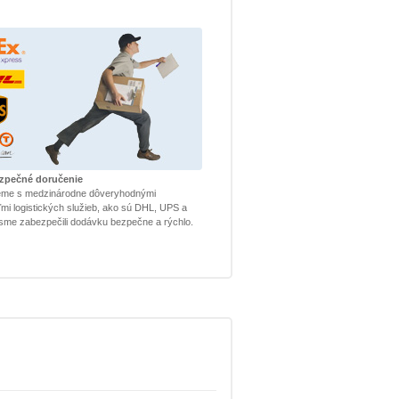
ezpečné doručenie
eme s medzinárodne dôveryhodnými
mi logistických služieb, ako sú DHL, UPS a
sme zabezpečili dodávku bezpečne a rýchlo.