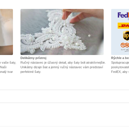
Delikátny prístroj
Rýchle a b
e vaše šaty,
Ručný nástavec je úžasný detail, aby šaty boli atraktívnejšie.
Spolupracuj
 Naši
Unikátny dizajn šiat a jemný ručný nástavec vám predstaví
poskytovateľ
onalý tvar
perfektné šaty.
FedEX, aby 