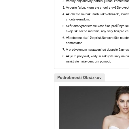
Všetky objednávky potrebujú naši zamestnan
Vyberte farbu, ktorú ste chceli z vyššie uved
Ak chcete rovnakú farbu ako obrázok, zvoľte
chcete e-mailom.
Skôr ako vyberiete veľkosť šiat, prečítajte s
svoje skutočné merania, aby šaty boli pre vá
Všeobecne platí, že príslušenstvo šiat na ob
samostatne.
V predvolenom nastavení sú dospelé šaty v
Ak je to prvýkrát, kedy si zakúpite šaty na
navštívte naše centrum pomoci.
Podrobnosti Obrázkov