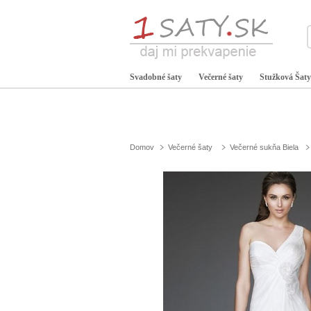
Svadobné šaty
Večerné šaty
Stužková Šaty
Domov
Večerné šaty
Večerné sukňa Biela