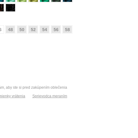
6
48
50
52
54
56
58
vám, aby ste si pred zakúpením oblečenia
ienky vrátenia
Sprievodca meraním