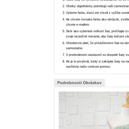
Všetky objednávky potrebujú naši zamestnan
Vyberte farbu, ktorú ste chceli z vyššie uved
Ak chcete rovnakú farbu ako obrázok, zvoľte
chcete e-mailom.
Skôr ako vyberiete veľkosť šiat, prečítajte s
svoje skutočné merania, aby šaty boli pre vá
Všeobecne platí, že príslušenstvo šiat na ob
samostatne.
V predvolenom nastavení sú dospelé šaty v
Ak je to prvýkrát, kedy si zakúpite šaty na
navštívte naše centrum pomoci.
Podrobnosti Obrázkov