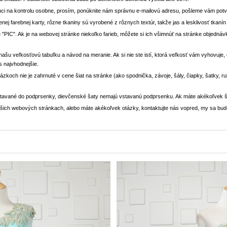
ci na kontrolu osobne, prosím, ponúknite nám správnu e-mailovú adresu, pošleme vám potvr
enej farebnej karty, rôzne tkaniny sú vyrobené z rôznych textúr, takže jas a lesklivosť tkaní
 "PIC". Ak je na webovej stránke niekoľko farieb, môžete si ich všimnúť na stránke objedn
i našu veľkosťovú tabuľku a návod na meranie. Ak si nie ste istí, ktorá veľkosť vám vyhovuje
s najvhodnejšie.
rázkoch nie je zahrnuté v cene šiat na stránke (ako spodnička, závoje, šály, čiapky, šatky, 
stavané do podprsenky, dievčenské šaty nemajú vstavanú podprsenku. Ak máte akékoľvek š
 našich webových stránkach, alebo máte akékoľvek otázky, kontaktujte nás vopred, my sa bu