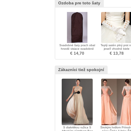
Ozdoba pre toto šaty
Svadobné šaty prach obal
Teplý satén plný prst 
hnedé visiace svadobné
jeseň vhodné biele
šaty prachové potlač
svadobné rukavice
€ 14,70
€ 13,78
Zákazníci tiež spokojní
S diakritikou ružica S
Širokým hrdlom Prírod
hlbokým výstrihom Bez
pása Čipka A linka Ši