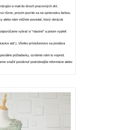
dzujúci e-mail do dvoch pracovných dní.
n sú rôzne, prosím pozrite sa na sprievodcu farbou.
ávky alebo nám môžete povedať, ktorý obrázok
, odporúčame vybrať si "vlastné" a potom vyplniť
rukavice atď.), Všetko príslušenstvo sa predáva
peciálne požiadavky, oznámte nám to vopred.
deme snažiť ponúknuť podrobnejšie informácie alebo