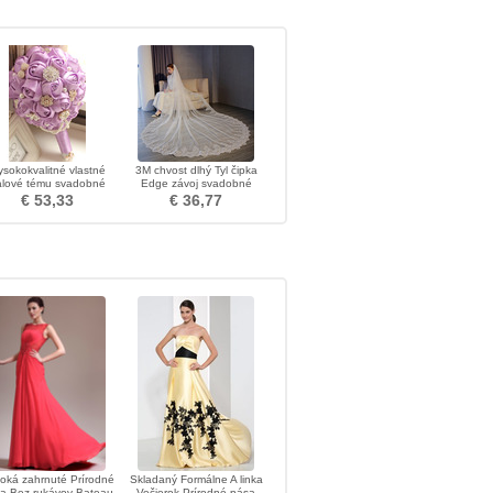
ysokokvalitné vlastné
3M chvost dlhý Tyl čipka
ialové tému svadobné
Edge závoj svadobné
nevesty kytice
doplnky
€ 53,33
€ 36,77
oká zahrnuté Prírodné
Skladaný Formálne A linka
a Bez rukávov Bateau
Večierok Prírodné pása