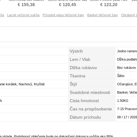
Večerné šaty
Večerné šaty
Večerné šaty
€ 155,38
€ 120,45
€ 123,20
kňa
Lacné večerné sukňa
Prírodné pása Večerné šaty
Banket Večerné šaty
Obrátený t
Výstrih
Jedno ramen
Lem / Vlak
Dĺžka podlah
Dlžka rukávov
Bez rukávov
Tkanina
Šifón
Štýl
anie korálok, Nachový, Kryštál
Očarujúce, E
Svadobné miestnosti
Banket, Veči
Cista hmotnost
ík
1.50KG
Čas na prispôsobenie
7-15 Pracovn
Dátum príchodu
08 / 17 / 2026
na sklade. Podobnosť oblečenia bude po dokončení dokonca vyššia ako 95%.