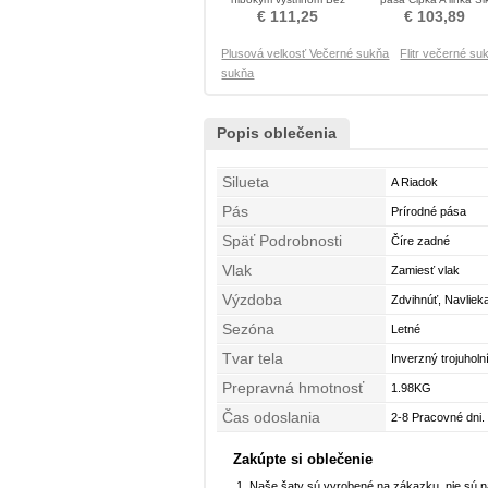
rukávov Večerné šaty
Chýbať Večerné šaty
€ 111,25
€ 103,89
Plusová velkosť Večerné sukňa
Flitr večerné su
sukňa
Popis oblečenia
Silueta
A Riadok
Pás
Prírodné pása
Späť Podrobnosti
Číre zadné
Vlak
Zamiesť vlak
Výzdoba
Zdvihnúť, Navliek
Sezóna
Letné
Tvar tela
Inverzný trojuholn
Prepravná hmotnosť
1.98KG
Čas odoslania
2-8 Pracovné dni.
Zakúpte si oblečenie
Naše šaty sú vyrobené na zákazku, nie sú 