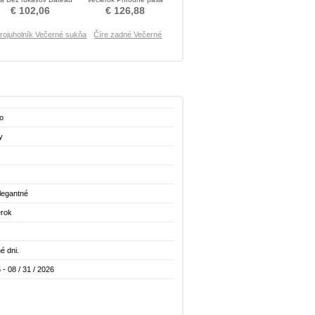
Večerné šaty
Večerné šaty
€ 102,06
€ 126,88
rojuholník Večerné sukňa
Číre zadné Večerné
o
y
legantné
erok
é dni.
 - 08 / 31 / 2026