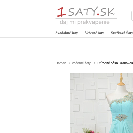
Svadobné šaty
Večerné šaty
Stužková Šaty
Domov
Večerné šaty
Prírodné pása Drahokamy