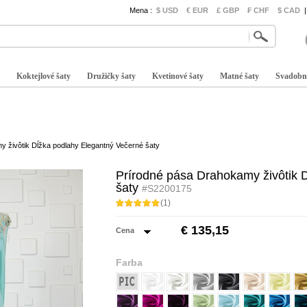
Mena :
$ USD
€ EUR
£ GBP
₣ CHF
$ CAD
|
Koktejlové šaty
Družičky šaty
Kvetinové šaty
Matné šaty
Svadobn
 živôtik Dĺžka podlahy Elegantný Večerné šaty
Prírodné pása Drahokamy živôtik 
šaty
#S2200175
(1)
€ 135,15
Cena
Farba