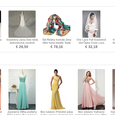
na
Svadobný závoj čisto biela
Šál Reálny hodváb Zima
Chic Lace Fall Svadobné
V
Jednoduchá chodník
Dlhé kvety hladké Teplé
Veil Čipka Cover Lace
f
Stredná dĺžka jar
Fabric
€ 28,50
€ 78,16
€ 32,18
né
Zavesený Dĺžka podlahy
Bez rukávov Prírodné pása
Bez rukávov Vyšívaný
Vys
k
Šifón A linka Bez rukávov
Jedno rameno Zamiesť vlak
korzet Prírodné pása Flitre
pás