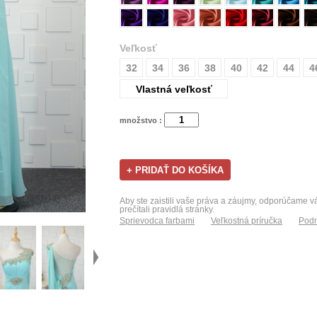
Veľkosť
32
34
36
38
40
42
44
4
Vlastná veľkosť
množstvo :
Aby ste zaistili vaše práva a záujmy, odporúčame 
prečítali pravidlá stránky.
Sprievodca farbami
Veľkostná príručka
Podm