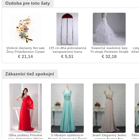
Ozdoba pre toto šaty
Vložené diamanty Hot sale
155 cm dlhá jednostranná
Sviatočné svadobné šaty
List
Ženy Príslušenstvo Crystal
transparentná hrana
Tri okraje Perimeter Dvojitá
držan
Leaf Brooch
prachového obalu na prach
priadza Mermaid Svadobné
€ 21,14
€ 5,51
€ 32,18
šaty
Zákazníci tiež spokojní
Dĺžka podlahy Prírodné
S hlbokým výstrihom A-
Jeseň Elegantný Jedno
Šifón
pása Neformálne Dlhými
Riadok Zamiesť vlak Široké
rameno Banket Bez
pása