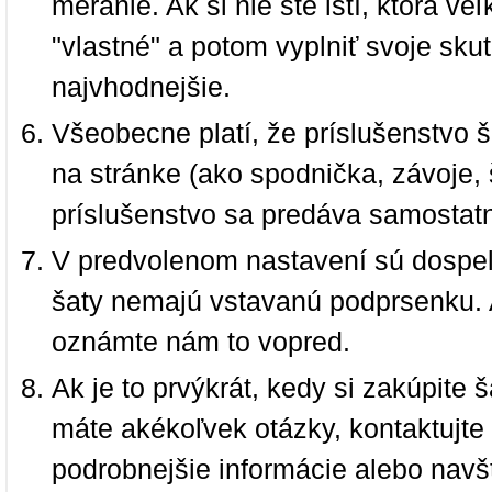
meranie. Ak si nie ste istí, ktorá 
"vlastné" a potom vyplniť svoje sku
najvhodnejšie.
Všeobecne platí, že príslušenstvo š
na stránke (ako spodnička, závoje, š
príslušenstvo sa predáva samostat
V predvolenom nastavení sú dospel
šaty nemajú vstavanú podprsenku. 
oznámte nám to vopred.
Ak je to prvýkrát, kedy si zakúpite
máte akékoľvek otázky, kontaktujt
podrobnejšie informácie alebo navš