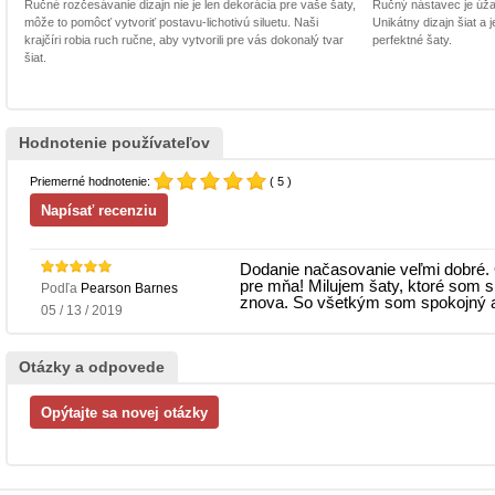
Ručné rozčesávanie dizajn nie je len dekorácia pre vaše šaty,
Ručný nástavec je úžasn
môže to pomôcť vytvoriť postavu-lichotivú siluetu. Naši
Unikátny dizajn šiat a
krajčíri robia ruch ručne, aby vytvorili pre vás dokonalý tvar
perfektné šaty.
šiat.
Hodnotenie používateľov
Priemerné hodnotenie:
( 5 )
Dodanie načasovanie veľmi dobré. O
pre mňa! Milujem šaty, ktoré som si
Podľa
Pearson Barnes
znova. So všetkým som spokojný a 
05 / 13 / 2019
Otázky a odpovede