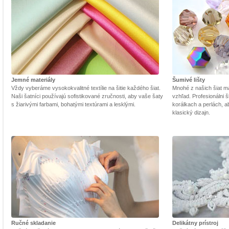
Jemné materiály
Šumivé lišty
Vždy vyberáme vysokokvalitné textílie na šitie každého šiat.
Mnohé z našich šiat m
Naši šatníci používajú sofistikované zručnosti, aby vaše šaty
vzhľad. Profesionálni š
s žiarivými farbami, bohatými textúrami a lesklými.
korálkach a perlách, a
klasický dizajn.
Ručné skladanie
Delikátny prístroj