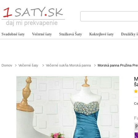
Svadobné šaty
Večerné šaty
Stužková Šaty
Koktejlové šaty
Družičky š
Domov
Večerné šaty
Večerné sukňa Morská panna
Morská panna Pružina Pre
M
š
C
F