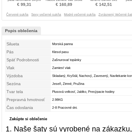
rukávmi Večerné šaty
popruhy Večerné šaty
rukávov Večerné šaty
vý
€ 99,31
€ 160,89
€ 142,51
Červené sukňa
Sexy večerné sukňa
Modré večerné sukňa
Zvrásnený Večerné ša
Popis oblečenia
Silueta
Morská panna
Pás
Klesol pasu
Späť Podrobnosti
Zašnurovať topánky
Vlak
Zamiesť vlak
Výzdoba
Skladaný, Kryštál, Nachový, Zavesený, Navliekanie kor
Sezóna
Jeseň, Zimné, Pružina
Tvar tela
Plusová velkosť, Jablko, Presýpacie hodiny
Prepravná hmotnosť
2.98KG
Čas odoslania
2-8 Pracovné dni.
Zakúpte si oblečenie
Naše šaty sú vyrobené na zákazku,