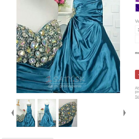
V
mn
Ab
pr
Sp