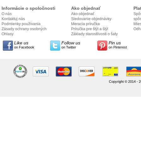
Informácie o spoločnosti
Ako objednať
Pla
O nás
Ako objednať
Spôs
Kontaktuj nás
Sledovanie objednávky
spô
Podmienky používania
Meracia príručka
Mies
Zásady ochrany osobných
Príručka pre štýl a štýl
odo
Odh
údajov
Ohlasy
Základy starostlivosti o šaty
Like us
Follow us
Pin us
on Facebook
on Twitter
on Pinterest
Copyright © 2014 - 