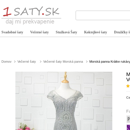
Svadobné šaty
Večerné šaty
Stužková Šaty
Koktejlové šaty
Družičky š
Domov
Večerné šaty
Večerné šaty Morská panna
Morská panna Krátke rukávy 
M
V
C
F