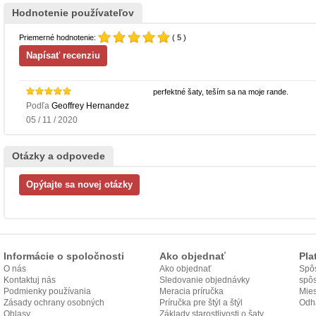
Hodnotenie používateľov
Priemerné hodnotenie:
( 5 )
perfektné šaty, teším sa na moje rande.
Podľa
Geoffrey Hernandez
05 / 11 / 2020
Otázky a odpovede
Informácie o spoločnosti
Ako objednať
Pla
O nás
Ako objednať
Spôs
Kontaktuj nás
Sledovanie objednávky
spô
Podmienky používania
Meracia príručka
Mies
Zásady ochrany osobných
Príručka pre štýl a štýl
odo
Odh
údajov
Ohlasy
Základy starostlivosti o šaty