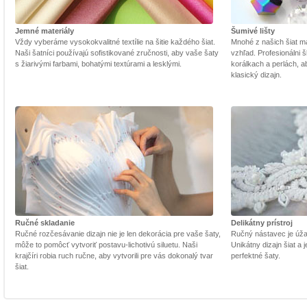
Jemné materiály
Šumivé lišty
Vždy vyberáme vysokokvalitné textílie na šitie každého šiat.
Mnohé z našich šiat m
Naši šatníci používajú sofistikované zručnosti, aby vaše šaty
vzhľad. Profesionálni š
s žiarivými farbami, bohatými textúrami a lesklými.
korálkach a perlách, a
klasický dizajn.
Ručné skladanie
Delikátny prístroj
Ručné rozčesávanie dizajn nie je len dekorácia pre vaše šaty,
Ručný nástavec je úžasn
môže to pomôcť vytvoriť postavu-lichotivú siluetu. Naši
Unikátny dizajn šiat a
krajčíri robia ruch ručne, aby vytvorili pre vás dokonalý tvar
perfektné šaty.
šiat.