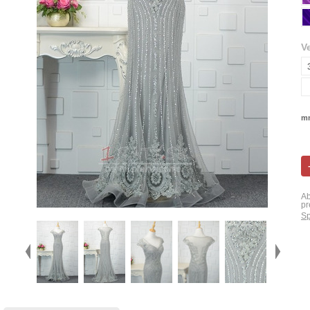
V
mn
Ab
pr
Sp