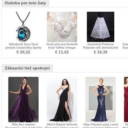
Ozdoba pre toto šaty
Náhrdelník Ženy Nový
Hrubý plný prst Butterfly
Svadobné Petticoat
Svi
produkt Crystal Alloy šperky
Knot Taffeta Vintage
Polyester taft Jednoduché
Sva
Retro náhrdelník
svadobné rukavice
Tri ráfiky Kompletné šaty
F
€ 20,22
€ 11,02
€ 18,39
Zákazníci tiež spokojní
Ríša Bez rukávov
Dlhé A Riadok Večierok
Flitre Prírodné pása Letné
Či
Elegantné Letné S hlbokým
Elegantné Jedno rameno
Vyšívaný korzet Trblietanie
Mor