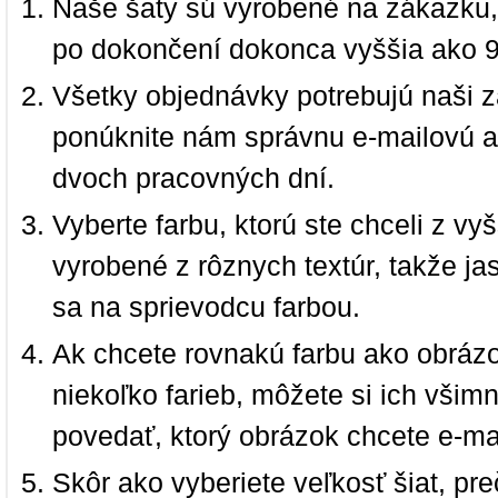
Naše šaty sú vyrobené na zákazku,
po dokončení dokonca vyššia ako 
Všetky objednávky potrebujú naši z
ponúknite nám správnu e-mailovú a
dvoch pracovných dní.
Vyberte farbu, ktorú ste chceli z vy
vyrobené z rôznych textúr, takže jas
sa na sprievodcu farbou.
Ak chcete rovnakú farbu ako obrázo
niekoľko farieb, môžete si ich vši
povedať, ktorý obrázok chcete e-ma
Skôr ako vyberiete veľkosť šiat, pr