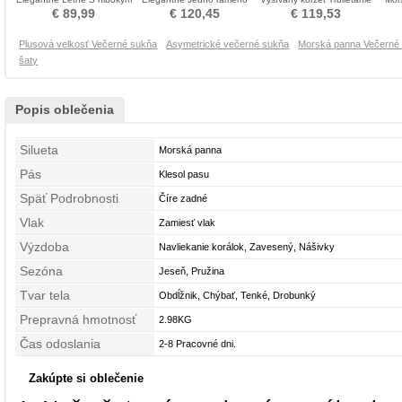
výstrihom Večerné šaty
Prírodné pása Večerné šaty
Večerné šaty
€ 89,99
€ 120,45
€ 119,53
Plusová velkosť Večerné sukňa
Asymetrické večerné sukňa
Morská panna Večerné
šaty
Popis oblečenia
Silueta
Morská panna
Pás
Klesol pasu
Späť Podrobnosti
Číre zadné
Vlak
Zamiesť vlak
Výzdoba
Navliekanie korálok, Zavesený, Nášivky
Sezóna
Jeseň, Pružina
Tvar tela
Obdĺžnik, Chýbať, Tenké, Drobunký
Prepravná hmotnosť
2.98KG
Čas odoslania
2-8 Pracovné dni.
Zakúpte si oblečenie