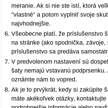
meranie. Ak si nie ste istí, ktorá 
"vlastné" a potom vyplniť svoje sku
najvhodnejšie.
Všeobecne platí, že príslušenstvo š
na stránke (ako spodnička, závoje, š
príslušenstvo sa predáva samostat
V predvolenom nastavení sú dospel
šaty nemajú vstavanú podprsenku. 
oznámte nám to vopred.
Ak je to prvýkrát, kedy si zakúpite
máte akékoľvek otázky, kontaktujt
podrobnejšie informácie alebo navš