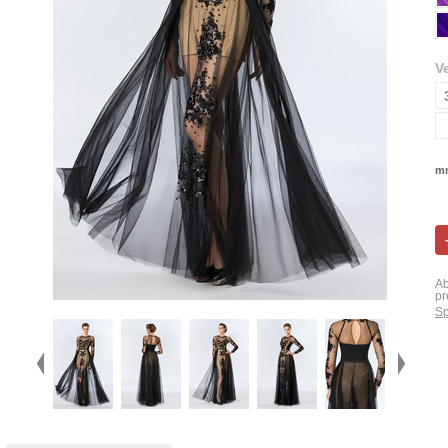
V
mn
Ab
pr
Sp