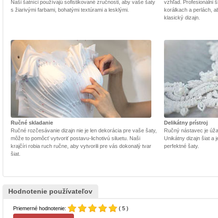
Naši šatníci používajú sofistikované zručnosti, aby vaše šaty
vzhľad. Profesionálni š
s žiarivými farbami, bohatými textúrami a lesklými.
korálkach a perlách, a
klasický dizajn.
Ručné skladanie
Delikátny prístroj
Ručné rozčesávanie dizajn nie je len dekorácia pre vaše šaty,
Ručný nástavec je úžasn
môže to pomôcť vytvoriť postavu-lichotivú siluetu. Naši
Unikátny dizajn šiat a
krajčíri robia ruch ručne, aby vytvorili pre vás dokonalý tvar
perfektné šaty.
šiat.
Hodnotenie používateľov
Priemerné hodnotenie:
( 5 )