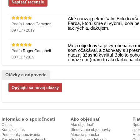
Aké naozaj pekné šaty. Bolo to vš
Farba, ktorú sme si vybrali, bola p
Podľa
Harrod Cameron
tak rýchla, ďakujem.
09 / 17 / 2019
Moja objednávka je vyrobená na mie
som očakával, a záchvaty sú presne
Podľa
Roger Campbell
naozaj úžasnú kvalitu! Bolo to poho
03 / 11 / 2019
obrázkom (mám to ako farbu na ob
Otázky a odpovede
Informácie o spoločnosti
Ako objednať
Pla
O nás
Ako objednať
Spôs
Kontaktuj nás
Sledovanie objednávky
spô
Podmienky používania
Meracia príručka
Mies
Zásady ochrany osobných
Príručka pre štýl a štýl
odo
Odh