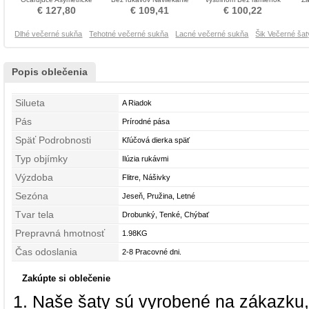
rukávmi Večerné šaty
korálok Večerné šaty
Formálne Večerné šaty
C
€ 127,80
€ 109,41
€ 100,22
Dlhé večerné sukňa
Tehotné večerné sukňa
Lacné večerné sukňa
Šik Večerné šat
Popis oblečenia
Silueta
A Riadok
Pás
Prírodné pása
Späť Podrobnosti
Kľúčová dierka späť
Typ objímky
Ilúzia rukávmi
Výzdoba
Flitre, Nášivky
Sezóna
Jeseň, Pružina, Letné
Tvar tela
Drobunký, Tenké, Chýbať
Prepravná hmotnosť
1.98KG
Čas odoslania
2-8 Pracovné dni.
Zakúpte si oblečenie
Naše šaty sú vyrobené na zákazku,