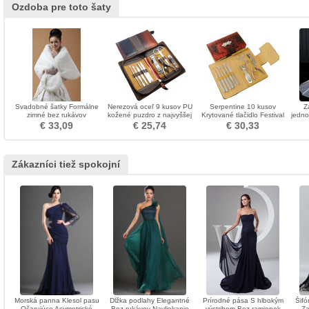
Ozdoba pre toto šaty
Svadobné šatky Formálne
Nerezová oceľ 9 kusov PU
Serpentine 10 kusov
Z
zimné bez rukávov
kožené puzdro z najvyššej
Krytované tlačidlo Festival
jedno
kvality
Najlepšie obchodné nechty
f
€ 33,09
€ 25,74
€ 30,33
dop
Zákazníci tiež spokojní
Morská panna Klesol pasu
Dĺžka podlahy Elegantné
Prírodné pása S hlbokým
Šifó
Očarujúce Asymetrické
Bez rukávov Navliekanie
výstrihom Bez ramienok
Za