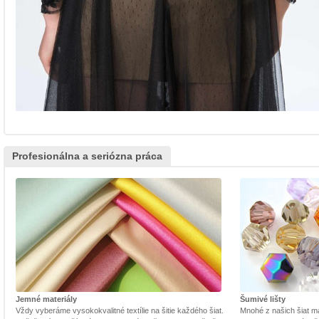
Profesionálna a seriózna práca
Jemné materiály
Šumivé lišty
Vždy vyberáme vysokokvalitné textílie na šitie každého šiat.
Mnohé z našich šiat m