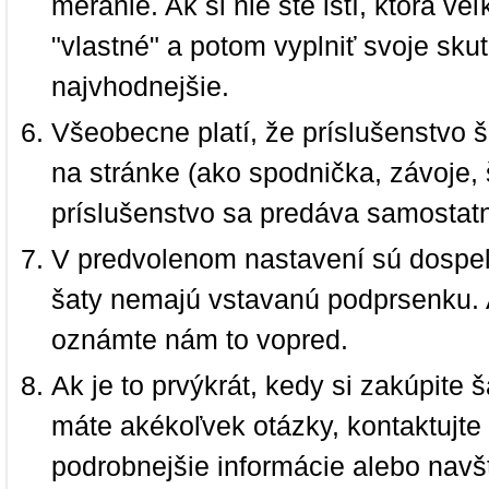
meranie. Ak si nie ste istí, ktorá 
"vlastné" a potom vyplniť svoje sku
najvhodnejšie.
Všeobecne platí, že príslušenstvo š
na stránke (ako spodnička, závoje, š
príslušenstvo sa predáva samostat
V predvolenom nastavení sú dospel
šaty nemajú vstavanú podprsenku. 
oznámte nám to vopred.
Ak je to prvýkrát, kedy si zakúpite
máte akékoľvek otázky, kontaktujt
podrobnejšie informácie alebo navš