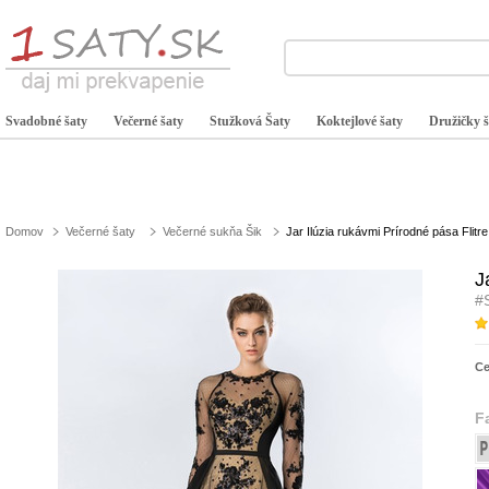
Svadobné šaty
Večerné šaty
Stužková Šaty
Koktejlové šaty
Družičky š
Domov
Večerné šaty
Večerné sukňa Šik
Jar Ilúzia rukávmi Prírodné pása Flitr
J
#
C
F