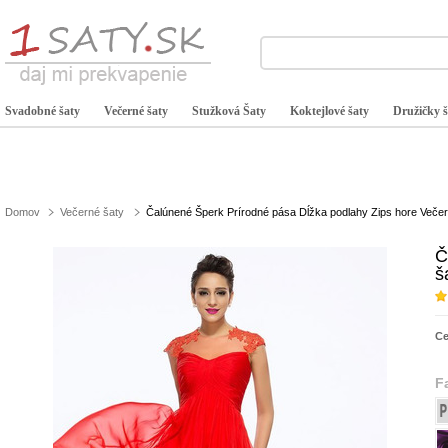
Svadobné šaty
Večerné šaty
Stužková Šaty
Koktejlové šaty
Družičky š
Domov
Večerné šaty
Čalúnené Šperk Prírodné pása Dĺžka podlahy Zips hore Večer
Č
š
C
F