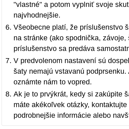
"vlastné" a potom vyplniť svoje sku
najvhodnejšie.
Všeobecne platí, že príslušenstvo š
na stránke (ako spodnička, závoje, š
príslušenstvo sa predáva samostat
V predvolenom nastavení sú dospel
šaty nemajú vstavanú podprsenku. 
oznámte nám to vopred.
Ak je to prvýkrát, kedy si zakúpite
máte akékoľvek otázky, kontaktujt
podrobnejšie informácie alebo navš