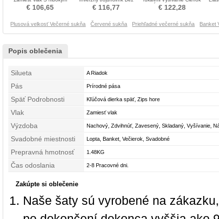
výstrihom Večerné šaty
rukávov Večerné šaty
dĺžka Večerné šaty
€ 106,65
€ 116,77
€ 122,28
Plusová velkosť Večerné sukňa
Červené sukňa
Priehľadné večerné sukňa
Banket 
Popis oblečenia
Silueta
A Riadok
Pás
Prírodné pása
Späť Podrobnosti
Kľúčová dierka späť, Zips hore
Vlak
Zamiesť vlak
Výzdoba
Nachový, Zdvihnúť, Zavesený, Skladaný, Vyšívanie, N
Svadobné miestnosti
Lopta, Banket, Večierok, Svadobné
Prepravná hmotnosť
1.48KG
Čas odoslania
2-8 Pracovné dni.
Zakúpte si oblečenie
Naše šaty sú vyrobené na zákazku,
po dokončení dokonca vyššia ako 