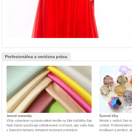
Profesionálna a seriózna práca
Jemné materiály
Šumivé lišty
Vždy vyberáme vysokokvalitné textílie na šitie každého šiat.
Mnohé z našich šiat m
Naši šatníci používajú sofistikované zručnosti, aby vaše šaty
vzhľad. Profesionálni š
s žiarivými farbami, bohatými textúrami a lesklými.
korálkach a perlách, a