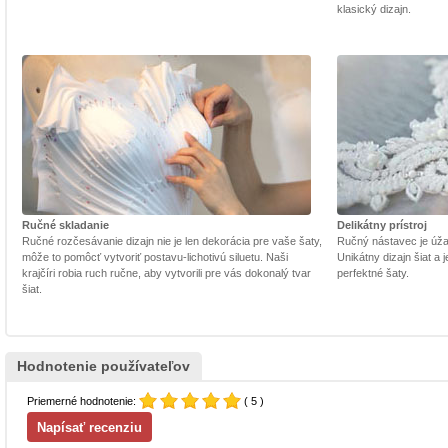
klasický dizajn.
Ručné skladanie
Delikátny prístroj
Ručné rozčesávanie dizajn nie je len dekorácia pre vaše šaty,
Ručný nástavec je úžasn
môže to pomôcť vytvoriť postavu-lichotivú siluetu. Naši
Unikátny dizajn šiat a
krajčíri robia ruch ručne, aby vytvorili pre vás dokonalý tvar
perfektné šaty.
šiat.
Hodnotenie používateľov
Priemerné hodnotenie:
( 5 )