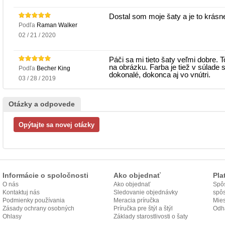
Dostal som moje šaty a je to krásne
Podľa
Raman Walker
02 / 21 / 2020
Páči sa mi tieto šaty veľmi dobre. 
na obrázku. Farba je tiež v súlade 
Podľa
Becher King
dokonalé, dokonca aj vo vnútri.
03 / 28 / 2019
Otázky a odpovede
Informácie o spoločnosti
Ako objednať
Pla
O nás
Ako objednať
Spôs
Kontaktuj nás
Sledovanie objednávky
spô
Podmienky používania
Meracia príručka
Mies
Zásady ochrany osobných
Príručka pre štýl a štýl
odo
Odh
údajov
Ohlasy
Základy starostlivosti o šaty