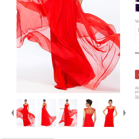
V
mn
Ab
pr
Sp