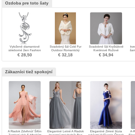
Ozdoba pre toto šaty
Vyložené diamantové
Svadobný šál Cold Fur
Svadobné šál Kryštálové
kve
strieborné žien Fashion
Outdoor Romantický
Kvetinové Ružové
šam
Peacock náhrdelník
kráľovský
Vonkajšie Jednoduché
d
€ 28,50
€ 32,18
€ 34,94
jeseň
Zákazníci tiež spokojní
A Riadok Zdvihnúť Šifón
Elegantné Letné A Riadok
Elegantné Zimné Ilúzia
A-R
Zamiesť vlak S hlbokým
Inverzný trojuholník Bez
rukávmi Vyšívanie Členok
Elas