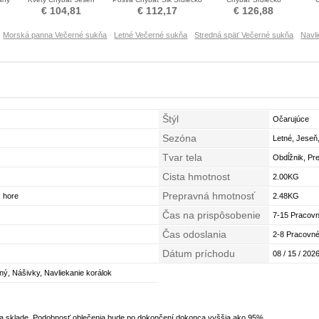
Prírodné pása Večerné šaty
Večerné šaty
Zašnurovať topánky
El
€ 104,81
€ 112,17
€ 126,88
Večerné šaty
Morská panna Večerné sukňa
Letné Večerné sukňa
Stredná späť Večerné sukňa
Navl
Štýl
Očarujúce
Sezóna
Letné, Jeseň
Tvar tela
Obdĺžnik, Pr
Cista hmotnost
2.00KG
Prepravná hmotnosť
s hore
2.48KG
Čas na prispôsobenie
7-15 Pracovn
Čas odoslania
2-8 Pracovné
Dátum príchodu
08 / 15 / 2026
ý, Nášivky, Navliekanie korálok
na sklade. Podobnosť oblečenia bude po dokončení dokonca vyššia ako 95%.