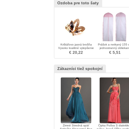
Ozdoba pre toto šaty
Krištáľovo jasná brošňa
Prášok a netkaný 155 
Vysoko kvalitné vylepšenie
jednostranný obliekan
Veľkoobchodné vyložené
krycí kryt prachu v tex
€ 20,22
€ 5,51
diamantové brošne
Zákazníci tiež spokojní
Zimné Stredná späť
Čipka Pošva S diakriti
Srdiečko Elegantné Bez
ružica Jeseň Dĺžka podl