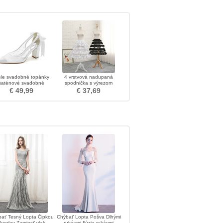
ele svadobné topánky
4 vrstvová nadupaná
saténové svadobné
spodnička s výrezom
ánky vysoké podpätky
volániková spodnička
€ 49,99
€ 37,69
senné a zimné modely
nastaviteľná spodnička
ať Tesný Lopta Čipkou
Chýbať Lopta Pošva Dlhými
verlay Zamiesť vlak
rukávmi Ilúzia rukávmi