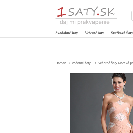
Svadobné šaty
Večerné šaty
Stužková Šaty
Domov
Večerné šaty
Večerné šaty Morská p