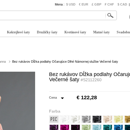
Mena :
$ USD
€ EUR
£ GBP
₣ CHF
$ CAD
|
Koktejlové šaty
Družičky šaty
Kvetinové šaty
Matné šaty
Svadobn
anna
Bez rukávov Dĺžka podlahy Očarujúce Dlhé Námornej službe Večerné šaty
Bez rukávov Dĺžka podlahy Očaruj
Večerné šaty
#S2112260
€ 122,28
Cena
Farba