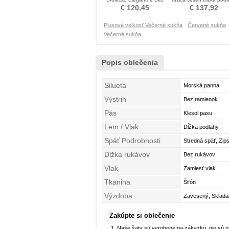
rukávov Večerné šaty
Večerné šaty
€ 120,45
€ 137,92
Plusová velkosť Večerné sukňa
Červené sukňa
Večerné sukňa
Popis oblečenia
Silueta
Morská panna
Výstrih
Bez ramienok
Pás
Klesol pasu
Lem / Vlak
Dĺžka podlahy
Späť Podrobnosti
Stredná späť, Zip
Dlžka rukávov
Bez rukávov
Vlak
Zamiesť vlak
Tkanina
Šifón
Výzdoba
Zavesený, Skladan
Zakúpte si oblečenie
Naše šaty sú vyrobené na zákazku, nie sú 