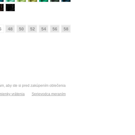
6
48
50
52
54
56
58
vám, aby ste si pred zakúpením oblečenia
ienky vrátenia
Sprievodca meraním