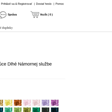
Prihlásiť sa & Registrovať
|
Dostať heslo
|
Pomoc
Správa
Vozík ( 0 )
é doplnky
úce Dlhé Námornej službe