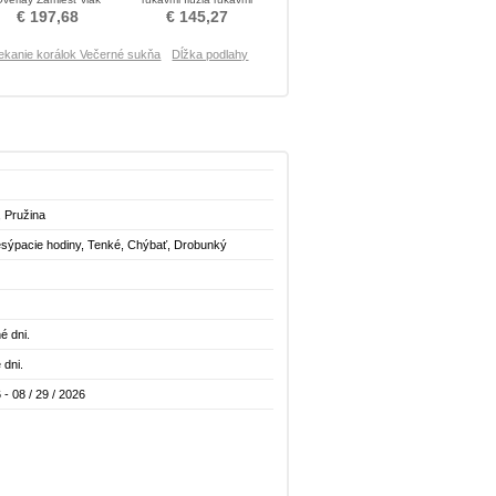
egantné Večerné šaty
Večerné šaty
€ 197,68
€ 145,27
iekanie korálok Večerné sukňa
Dĺžka podlahy
, Pružina
esýpacie hodiny, Tenké, Chýbať, Drobunký
é dni.
 dni.
 - 08 / 29 / 2026