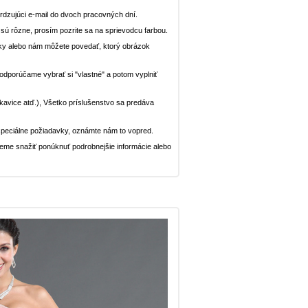
dzujúci e-mail do dvoch pracovných dní.
n sú rôzne, prosím pozrite sa na sprievodcu farbou.
ávky alebo nám môžete povedať, ktorý obrázok
, odporúčame vybrať si "vlastné" a potom vyplniť
rukavice atď.), Všetko príslušenstvo sa predáva
peciálne požiadavky, oznámte nám to vopred.
deme snažiť ponúknuť podrobnejšie informácie alebo