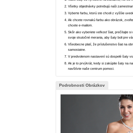
Všetky objednávky potrebujú naši zamestnan
Vyberte farbu, ktorú ste chceli z vyššie uved
Ak chcete rovnakú farbu ako obrázok, zvoľte
chcete e-mailom.
Skôr ako vyberiete veľkosť šiat, prečítajte s
svoje skutočné merania, aby šaty boli pre vá
Všeobecne platí, že príslušenstvo šiat na ob
samostatne.
V predvolenom nastavení sú dospelé šaty v
Ak je to prvýkrát, kedy si zakúpite šaty na
navštívte naše centrum pomoci.
Podrobnosti Obrázkov