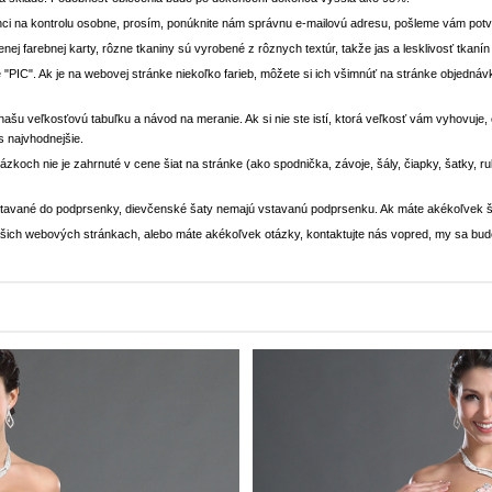
ci na kontrolu osobne, prosím, ponúknite nám správnu e-mailovú adresu, pošleme vám potvr
enej farebnej karty, rôzne tkaniny sú vyrobené z rôznych textúr, takže jas a lesklivosť tkaní
 "PIC". Ak je na webovej stránke niekoľko farieb, môžete si ich všimnúť na stránke objedn
i našu veľkosťovú tabuľku a návod na meranie. Ak si nie ste istí, ktorá veľkosť vám vyhovuje
s najvhodnejšie.
rázkoch nie je zahrnuté v cene šiat na stránke (ako spodnička, závoje, šály, čiapky, šatky, 
stavané do podprsenky, dievčenské šaty nemajú vstavanú podprsenku. Ak máte akékoľvek š
 našich webových stránkach, alebo máte akékoľvek otázky, kontaktujte nás vopred, my sa bu