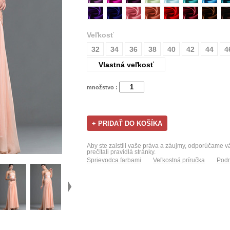
Veľkosť
32
34
36
38
40
42
44
4
Vlastná veľkosť
množstvo :
Aby ste zaistili vaše práva a záujmy, odporúčame 
prečítali pravidlá stránky.
Sprievodca farbami
Veľkostná príručka
Podm