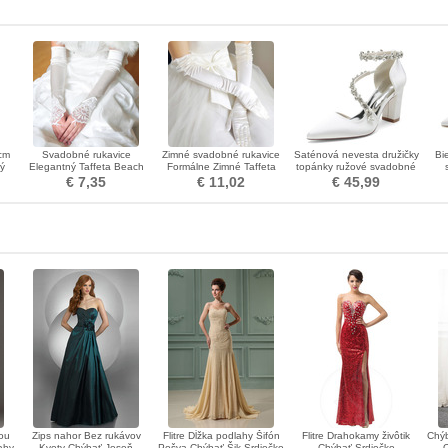
cm
Svadobné rukavice
Zimné svadobné rukavice
Saténová nevesta družičky
Bi
ý
Elegantný Taffeta Beach
Formálne Zimné Taffeta
topánky ružové svadobné
te
Apply Winter
Izba
topánky večere párty výkon
top
€ 7,35
€ 11,02
€ 45,99
vysoké podpätky
je
kou
Zips nahor Bez rukávov
Flitre Dĺžka podlahy Šifón
Flitre Drahokamy živôtik
Chýb
ahy
Kvety Chýbať Jeseň
Pošva Chýbať Šik Srdiečko
Chýbať Srdiečko
O