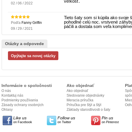
veľkosť.
02 / 06 / 2022
Tieto šaty som si kúpila ako svoje 
pohodlné celú noc. vrstvené záhyb
Podľa
Fanny Griffin
páčili a dostala som veľa komplime
09 / 29 / 2021
Otázky a odpovede
Informácie o spoločnosti
Ako objednať
Pla
O nás
Ako objednať
Spôs
Kontaktuj nás
Sledovanie objednávky
spô
Podmienky používania
Meracia príručka
Mies
Zásady ochrany osobných
Príručka pre štýl a štýl
odo
Odh
údajov
Ohlasy
Základy starostlivosti o šaty
Like us
Follow us
Pin us
on Facebook
on Twitter
on Pinterest