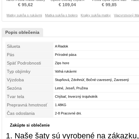
Matné šaty
Riadok Matné šaty
neveste obleko
M
€ 95,62
€ 109,04
€ 99,85
Matky sukňa s rukávmi
Matka sukňa s bolero
Krajky sukňa matky
Viacvrstvový M
Popis oblečenia
Silueta
A Riadok
Pás
Prírodné pása
Späť Podrobnosti
Zips hore
Typ objímky
Voľná rukávmi
Výzdoba
Stupňová, Zdvihnúť, Bočné-zavesený, Zavesený
Sezóna
Letné, Jeseň, Pružina
Tvar tela
Chýbať, Inverzný trojuholník
Prepravná hmotnosť
1.48KG
Čas odoslania
2-8 Pracovné dni.
Zakúpte si oblečenie
Naše šaty sú vyrobené na zákazku,