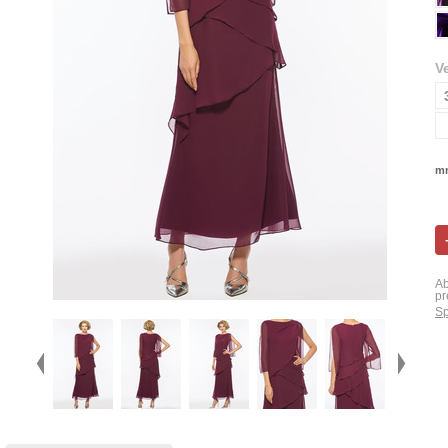
V
mn
Ab
pr
Sp