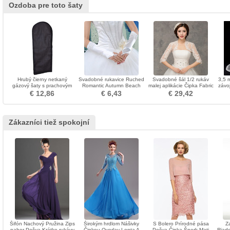
Ozdoba pre toto šaty
Hrubý čierny netkaný
Svadobné rukavice Ruched
Svadobné šál 1/2 rukáv
3,5 
gázový šaty s prachovým
Romantic Autumn Beach
malej aplikácie Čipka Fabric
závo
krytom
Taffeta
€ 12,86
€ 6,43
€ 29,42
Zákazníci tiež spokojní
Šifón Nachový Pružina Zips
Širokým hrdlom Nášivky
S Bolero Prírodné pása
Z
nahor Pošva Krátke rukávy
Čipkou Overlay Lopta A
Pošva Čipka Šperk Mati
Riado