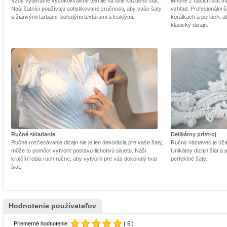
Vždy vyberáme vysokokvalitné textílie na šitie každého šiat.
Mnohé z našich šiat m
Naši šatníci používajú sofistikované zručnosti, aby vaše šaty
vzhľad. Profesionálni š
s žiarivými farbami, bohatými textúrami a lesklými.
korálkach a perlách, a
klasický dizajn.
Ručné skladanie
Delikátny prístroj
Ručné rozčesávanie dizajn nie je len dekorácia pre vaše šaty,
Ručný nástavec je úžasn
môže to pomôcť vytvoriť postavu-lichotivú siluetu. Naši
Unikátny dizajn šiat a
krajčíri robia ruch ručne, aby vytvorili pre vás dokonalý tvar
perfektné šaty.
šiat.
Hodnotenie používateľov
Priemerné hodnotenie:
( 5 )