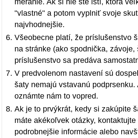
meranie. Ak si nie ste istí, ktorá 
"vlastné" a potom vyplniť svoje sku
najvhodnejšie.
Všeobecne platí, že príslušenstvo š
na stránke (ako spodnička, závoje, š
príslušenstvo sa predáva samostat
V predvolenom nastavení sú dospel
šaty nemajú vstavanú podprsenku. 
oznámte nám to vopred.
Ak je to prvýkrát, kedy si zakúpite
máte akékoľvek otázky, kontaktujt
podrobnejšie informácie alebo navš