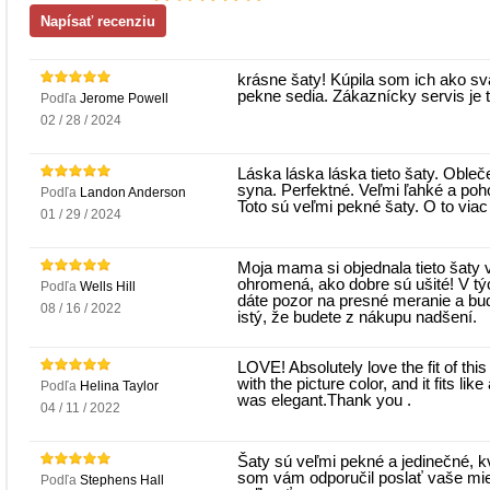
krásne šaty! Kúpila som ich ako s
pekne sedia. Zákaznícky servis je 
Podľa
Jerome Powell
02 / 28 / 2024
Láska láska láska tieto šaty. Oble
syna. Perfektné. Veľmi ľahké a poh
Podľa
Landon Anderson
Toto sú veľmi pekné šaty. O to via
01 / 29 / 2024
Moja mama si objednala tieto šaty v
ohromená, ako dobre sú ušité! V týc
Podľa
Wells Hill
dáte pozor na presné meranie a bud
08 / 16 / 2022
istý, že budete z nákupu nadšení.
LOVE! Absolutely love the fit of this
with the picture color, and it fits l
Podľa
Helina Taylor
was elegant.Thank you .
04 / 11 / 2022
Šaty sú veľmi pekné a jedinečné, k
som vám odporučil poslať vaše mie
Podľa
Stephens Hall