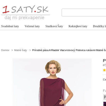
Svadobné šaty
Večerné šaty
Stužková Šaty
Koktejlové šaty
Družičky š
Domov
Matné šaty
Prírodné pása A Riadok Viacvrstvový Polovica rukávmi Matné š
P
#
C
F