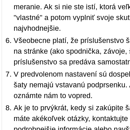
meranie. Ak si nie ste istí, ktorá 
"vlastné" a potom vyplniť svoje sku
najvhodnejšie.
Všeobecne platí, že príslušenstvo š
na stránke (ako spodnička, závoje, š
príslušenstvo sa predáva samostat
V predvolenom nastavení sú dospel
šaty nemajú vstavanú podprsenku. 
oznámte nám to vopred.
Ak je to prvýkrát, kedy si zakúpite
máte akékoľvek otázky, kontaktujt
podrobnejšie informácie alebo navš