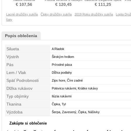
Navliekanie korálok Družičky
výstrihom Družičky šaty
A linka Družičky šaty
Sl
€ 107,56
€ 120,45
€ 111,25
šaty
Lacné družičky sukňa
Čipky družičky sukňa
2019 Roku družičky sukňa
Lopta Dru
šaty
Popis oblečenia
Silueta
A Riadok
Výstrih
Širokým hrdlom
Pás
Prírodné pása
Lem / Vlak
Dĺžka podlahy
Späť Podrobnosti
Zips hore, Číre zadné
Dlžka rukávov
Polovica rukávmi, Krátke rukávy
Typ objímky
Ilúzia rukávmi
Tkanina
Čipka, Tyl
Výzdoba
Šerpa, Zavesený, Čipka, Nášivky
Zakúpte si oblečenie