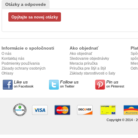
Otázky a odpovede
Informácie o spoločnosti
Ako objednať
Pla
O nás
Ako objednať
Spôs
Kontaktuj nás
Sledovanie objednávky
spô
Podmienky používania
Meracia príručka
Mies
Zásady ochrany osobných
Príručka pre štýl a štýl
odo
Odh
údajov
Ohlasy
Základy starostlivosti o šaty
Like us
Follow us
Pin us
on Facebook
on Twitter
on Pinterest
Copyright © 2014 - 