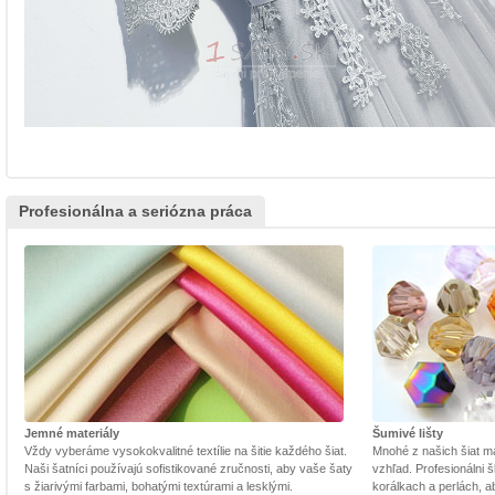
Profesionálna a seriózna práca
Jemné materiály
Šumivé lišty
Vždy vyberáme vysokokvalitné textílie na šitie každého šiat.
Mnohé z našich šiat m
Naši šatníci používajú sofistikované zručnosti, aby vaše šaty
vzhľad. Profesionálni š
s žiarivými farbami, bohatými textúrami a lesklými.
korálkach a perlách, a