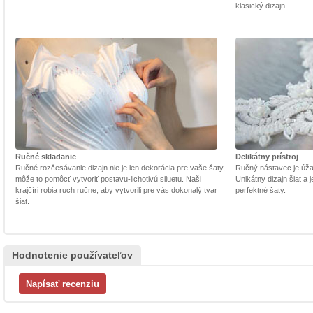
klasický dizajn.
Ručné skladanie
Delikátny prístroj
Ručné rozčesávanie dizajn nie je len dekorácia pre vaše šaty,
Ručný nástavec je úžasn
môže to pomôcť vytvoriť postavu-lichotivú siluetu. Naši
Unikátny dizajn šiat a
krajčíri robia ruch ručne, aby vytvorili pre vás dokonalý tvar
perfektné šaty.
šiat.
Hodnotenie používateľov