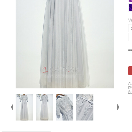
V
mn
Ab
pr
Sp