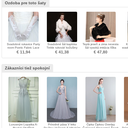
Ozdoba pre toto šaty
Svadobné rukavice Party
Svadobné šál kaplnka
Teplá jeseň a zima nevesta
K
room Poetic Fabric Lace
Tinkle rukoväť kožušiny
šál vysoká imitácia líška
svad
Použitie
Noble
kožušiny šál
€ 11,94
€ 41,38
€ 47,80
Zákazníci tiež spokojní
Luxusným Lopatka A-
Prírodné pása V krku
Čipka Čipkou Overlay
A
Riadok Obdĺžnik
Pružina Večierok S hlbokým
Čalúnené Elegantné Šperk
Prír