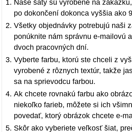
Naše šaty sú vyrobené na zákazku,
po dokončení dokonca vyššia ako 
Všetky objednávky potrebujú naši z
ponúknite nám správnu e-mailovú a
dvoch pracovných dní.
Vyberte farbu, ktorú ste chceli z vy
vyrobené z rôznych textúr, takže jas
sa na sprievodcu farbou.
Ak chcete rovnakú farbu ako obrázo
niekoľko farieb, môžete si ich vši
povedať, ktorý obrázok chcete e-ma
Skôr ako vyberiete veľkosť šiat, pr