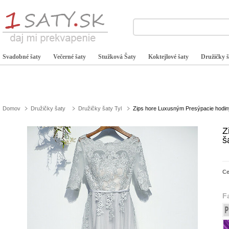
Svadobné šaty
Večerné šaty
Stužková Šaty
Koktejlové šaty
Družičky š
Domov
Družičky šaty
Družičky šaty Tyl
Zips hore Luxusným Presýpacie hodin
Z
š
C
F