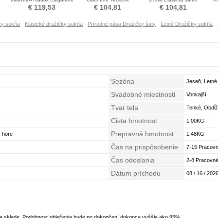
Družičky šaty
Služkinja obleko časti
Družica obleko
€ 119,53
€ 104,81
€ 104,81
ky sukňa
Klasické družičky sukňa
Prírodné pása Družičky šaty
Letné Družičky sukňa
Sezóna
Jeseň, Letné
Svadobné miestnosti
Vonkajší
Tvar tela
Tenké, Obdĺž
Cista hmotnost
1.00KG
Prepravná hmotnosť
s hore
1.48KG
Čas na prispôsobenie
7-15 Pracovn
Čas odoslania
2-8 Pracovné
Dátum príchodu
08 / 16 / 2026
na sklade. Podobnosť oblečenia bude po dokončení dokonca vyššia ako 95%.