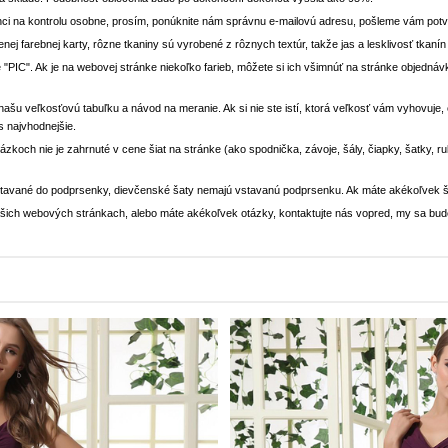
ci na kontrolu osobne, prosím, ponúknite nám správnu e-mailovú adresu, pošleme vám potvr
enej farebnej karty, rôzne tkaniny sú vyrobené z rôznych textúr, takže jas a lesklivosť tkaní
 "PIC". Ak je na webovej stránke niekoľko farieb, môžete si ich všimnúť na stránke objedn
i našu veľkosťovú tabuľku a návod na meranie. Ak si nie ste istí, ktorá veľkosť vám vyhovuje
s najvhodnejšie.
rázkoch nie je zahrnuté v cene šiat na stránke (ako spodnička, závoje, šály, čiapky, šatky, 
stavané do podprsenky, dievčenské šaty nemajú vstavanú podprsenku. Ak máte akékoľvek š
 našich webových stránkach, alebo máte akékoľvek otázky, kontaktujte nás vopred, my sa bu