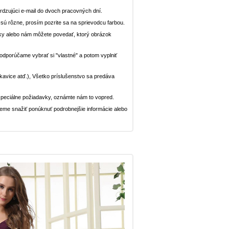
dzujúci e-mail do dvoch pracovných dní.
n sú rôzne, prosím pozrite sa na sprievodcu farbou.
ávky alebo nám môžete povedať, ktorý obrázok
, odporúčame vybrať si "vlastné" a potom vyplniť
rukavice atď.), Všetko príslušenstvo sa predáva
peciálne požiadavky, oznámte nám to vopred.
deme snažiť ponúknuť podrobnejšie informácie alebo