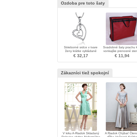
Ozdoba pre toto šaty
Strieborné srdce v tvare
Svadobné šaty prachu k
ženy krátke vykládané
vonkajšie prenosné ste
diamantový náhrdelník
balenie prach obliekať š
€ 32,17
€ 11,94
Zákazníci tiež spokojní
V krku A-Riadok Skladaný
A Riadok Chýbať Člen
Polovice chrbta Neformálne
dĺžka Večierok Krátk