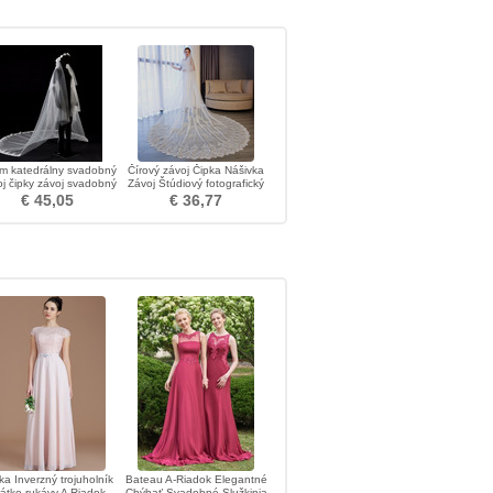
 m katedrálny svadobný
Čírový závoj Čipka Nášivka
j čipky závoj svadobný
Závoj Štúdiový fotografický
závoj
závoj Svadobné doplnky
€ 45,05
€ 36,77
ka Inverzný trojuholník
Bateau A-Riadok Elegantné
átke rukávy A Riadok
Chýbať Svadobné Služkinja