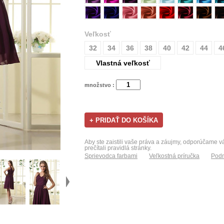
Veľkosť
32
34
36
38
40
42
44
4
Vlastná veľkosť
množstvo :
Aby ste zaistili vaše práva a záujmy, odporúčame 
prečítali pravidlá stránky.
Sprievodca farbami
Veľkostná príručka
Podm