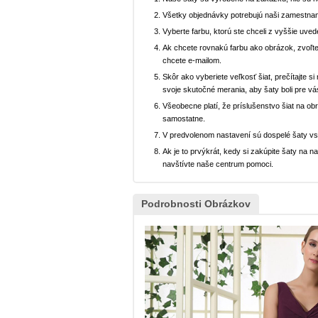
Všetky objednávky potrebujú naši zamestnan
Vyberte farbu, ktorú ste chceli z vyššie uved
Ak chcete rovnakú farbu ako obrázok, zvoľte
chcete e-mailom.
Skôr ako vyberiete veľkosť šiat, prečítajte s
svoje skutočné merania, aby šaty boli pre vá
Všeobecne platí, že príslušenstvo šiat na ob
samostatne.
V predvolenom nastavení sú dospelé šaty v
Ak je to prvýkrát, kedy si zakúpite šaty na
navštívte naše centrum pomoci.
Podrobnosti Obrázkov