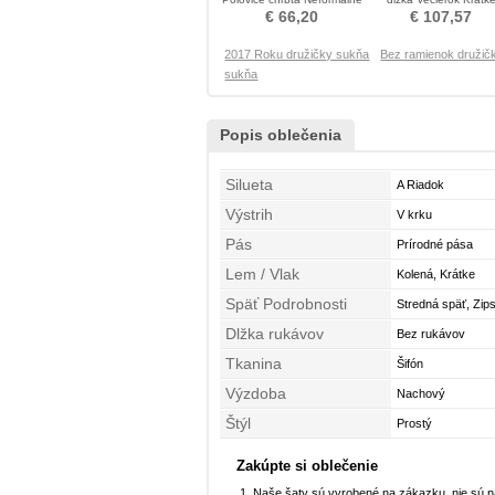
Družica obleko
rukávy Družičky šaty
€ 66,20
€ 107,57
2017 Roku družičky sukňa
Bez ramienok družič
sukňa
Popis oblečenia
Silueta
A Riadok
Výstrih
V krku
Pás
Prírodné pása
Lem / Vlak
Kolená, Krátke
Späť Podrobnosti
Stredná späť, Zip
Dlžka rukávov
Bez rukávov
Tkanina
Šifón
Výzdoba
Nachový
Štýl
Prostý
Zakúpte si oblečenie
Naše šaty sú vyrobené na zákazku, nie sú 