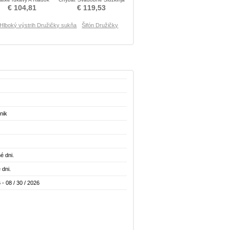
Družica obleko
obleko časti
€ 104,81
€ 119,53
Hlboký výstrih Družičky sukňa
Šifón Družičky
nik
é dni.
 dni.
 - 08 / 30 / 2026