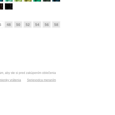
6
48
50
52
54
56
58
vám, aby ste si pred zakúpením oblečenia
ienky vrátenia
Sprievodca meraním