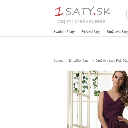
Svadobné šaty
Večerné šaty
Stužková Šaty
Domov
Družičky šaty
Družičky šaty Rok 201