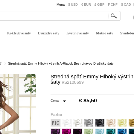
Mena :
$ USD
€ EUR
£ GBP
₣ CHF
$ CAD
|
Koktejlové šaty
Družičky šaty
Kvetinové šaty
Matné šaty
Svadobn
7
Stredná späť Emmy Hlboký výstrih A-Riadok Bez rukávov Družičky šaty
Stredná späť Emmy Hlboký výstrih
šaty
#S2108699
€ 85,50
Cena
Farba