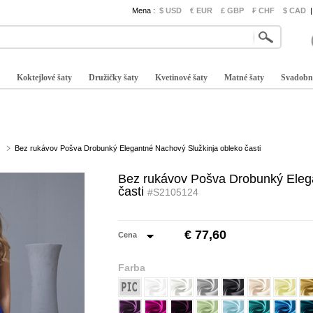
Mena :
$ USD
€ EUR
£ GBP
₣ CHF
$ CAD
|
Koktejlové šaty
Družičky šaty
Kvetinové šaty
Matné šaty
Svadobn
Bez rukávov Pošva Drobunký Elegantné Nachový Služkinja obleko časti
Bez rukávov Pošva Drobunký Eleg
časti
#S2105124
€ 77,60
Cena
Farba