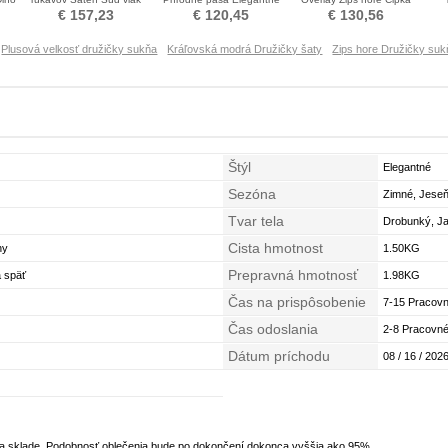
Prírodné pása Družičky šaty
Družičky šaty
Družičky šaty
€ 157,23
€ 120,45
€ 130,56
Plusová velkosť družičky sukňa
Kráľovská modrá Družičky šaty
Zips hore Družičky suk
Štýl
Elegantné
Sezóna
Zimné, Jese
Tvar tela
Drobunký, Ja
Cista hmotnost
hy
1.50KG
Prepravná hmotnosť
á späť
1.98KG
Čas na prispôsobenie
7-15 Pracovn
Čas odoslania
2-8 Pracovné
Dátum príchodu
08 / 16 / 2026
na sklade. Podobnosť oblečenia bude po dokončení dokonca vyššia ako 95%.