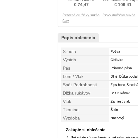
Neformálne Družičky šaty
Družičky šaty
€ 74,47
€ 109,41
Červené družičky sukňa
Čipky družičky sukňa
šaty
Popis oblečenia
Silueta
Pošva
Výstrih
Ohlávke
Pás
Prírodné pása
Lem / Vlak
Dlhé, Dĺžka podla
Späť Podrobnosti
Zips hore, Stredn
Dlžka rukávov
Bez rukávov
Vlak
Zamiesť vlak
Tkanina
Šifón
Výzdoba
Nachový
Zakúpte si oblečenie
Naše šaty sú vyrobené na zákazku, nie sú 