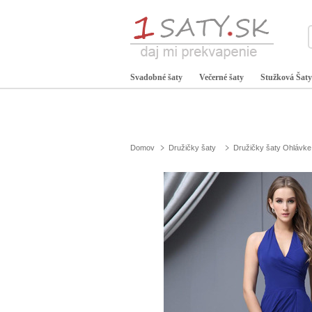
Svadobné šaty
Večerné šaty
Stužková Šaty
Domov
Družičky šaty
Družičky šaty Ohlávke