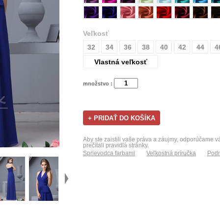
Veľkosť
32
34
36
38
40
42
44
4
Vlastná veľkosť
množstvo :
Aby ste zaistili vaše práva a záujmy, odporúčame 
prečítali pravidlá stránky.
Sprievodca farbami
Veľkostná príručka
Podm