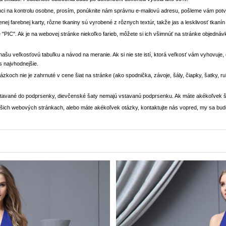
ci na kontrolu osobne, prosím, ponúknite nám správnu e-mailovú adresu, pošleme vám potvr
enej farebnej karty, rôzne tkaniny sú vyrobené z rôznych textúr, takže jas a lesklivosť tkaní
 "PIC". Ak je na webovej stránke niekoľko farieb, môžete si ich všimnúť na stránke objedn
i našu veľkosťovú tabuľku a návod na meranie. Ak si nie ste istí, ktorá veľkosť vám vyhovuje
s najvhodnejšie.
rázkoch nie je zahrnuté v cene šiat na stránke (ako spodnička, závoje, šály, čiapky, šatky, 
stavané do podprsenky, dievčenské šaty nemajú vstavanú podprsenku. Ak máte akékoľvek š
 našich webových stránkach, alebo máte akékoľvek otázky, kontaktujte nás vopred, my sa bu