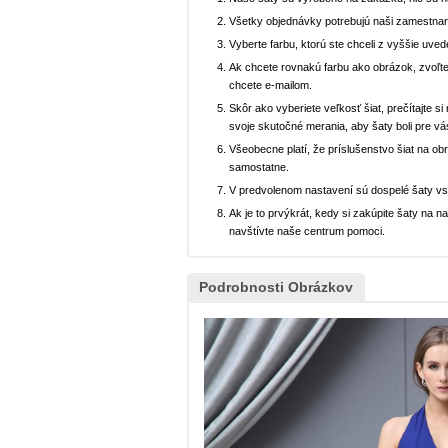
Všetky objednávky potrebujú naši zamestnan
Vyberte farbu, ktorú ste chceli z vyššie uved
Ak chcete rovnakú farbu ako obrázok, zvoľte
chcete e-mailom.
Skôr ako vyberiete veľkosť šiat, prečítajte s
svoje skutočné merania, aby šaty boli pre vá
Všeobecne platí, že príslušenstvo šiat na ob
samostatne.
V predvolenom nastavení sú dospelé šaty v
Ak je to prvýkrát, kedy si zakúpite šaty na
navštívte naše centrum pomoci.
Podrobnosti Obrázkov