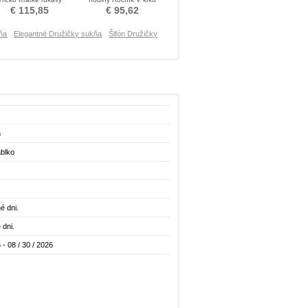
Družičky šaty
Služkinja obleko časti
€ 115,85
€ 95,62
ňa
Elegantné Družičky sukňa
Šifón Družičky
ň
blko
é dni.
 dni.
 - 08 / 30 / 2026