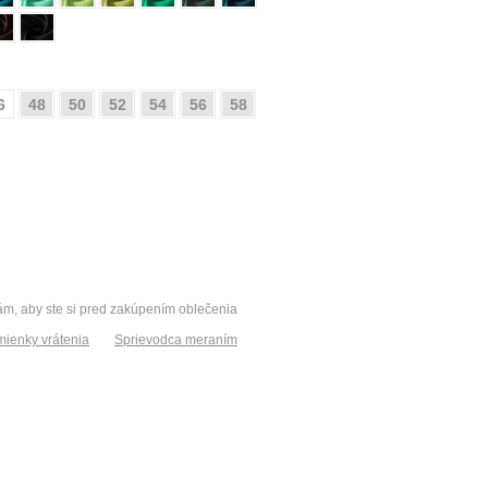
6
48
50
52
54
56
58
vám, aby ste si pred zakúpením oblečenia
ienky vrátenia
Sprievodca meraním