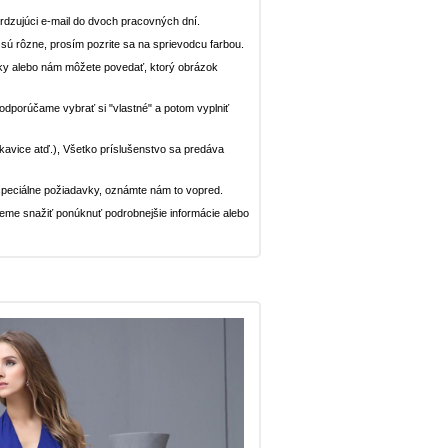
dzujúci e-mail do dvoch pracovných dní.
n sú rôzne, prosím pozrite sa na sprievodcu farbou.
ávky alebo nám môžete povedať, ktorý obrázok
, odporúčame vybrať si "vlastné" a potom vyplniť
rukavice atď.), Všetko príslušenstvo sa predáva
peciálne požiadavky, oznámte nám to vopred.
deme snažiť ponúknuť podrobnejšie informácie alebo