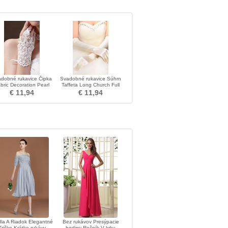
dobné rukavice Čipka
Svadobné rukavice Súhrn
bric Decoration Pearl
Taffeta Long Church Full
ummer Mitten Short
Finger Spring
€ 11,94
€ 11,94
dla A Riadok Elegantné
Bez rukávov Presýpacie
Tričko Krátke rukávy
hodiny Ročník V krku