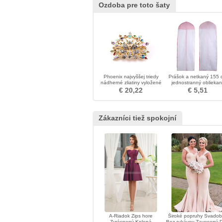
Ozdoba pre toto šaty
Phoenix najvyššej triedy
Prášok a netkaný 155 
nádherné zliatiny vyložené
jednostranný obliekan
diamant brož
krycí kryt prachu v tex
€ 20,22
€ 5,51
Zákazníci tiež spokojní
A-Riadok Zips hore
Široké popruhy Svado
Zvrásnený Kolená
Bez rukávov Zavesený 