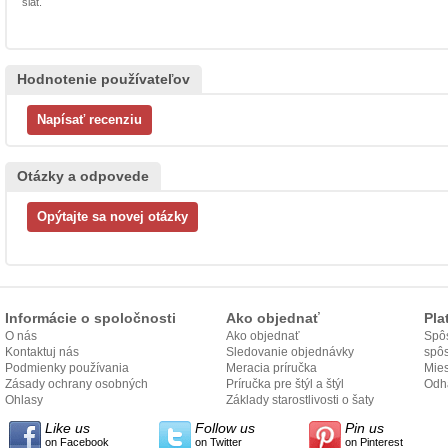
šiat.
Hodnotenie používateľov
Otázky a odpovede
Informácie o spoločnosti
Ako objednať
Pla
O nás
Ako objednať
Spôs
Kontaktuj nás
Sledovanie objednávky
spô
Podmienky používania
Meracia príručka
Mies
Zásady ochrany osobných
Príručka pre štýl a štýl
odo
Odh
údajov
Ohlasy
Základy starostlivosti o šaty
Like us
Follow us
Pin us
on Facebook
on Twitter
on Pinterest