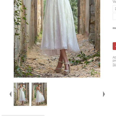
V
mn
Ab
pr
Sp