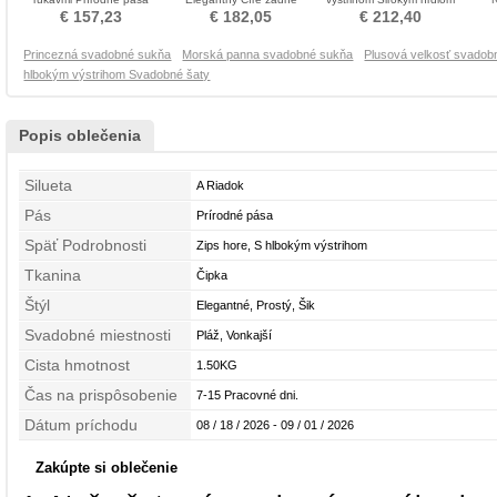
Nevestin obleko
Nevestin obleko
Kostol Poroka Obleko
€ 157,23
€ 182,05
€ 212,40
Princezná svadobné sukňa
Morská panna svadobné sukňa
Plusová velkosť svadob
hlbokým výstrihom Svadobné šaty
Popis oblečenia
Silueta
A Riadok
Pás
Prírodné pása
Späť Podrobnosti
Zips hore, S hlbokým výstrihom
Tkanina
Čipka
Štýl
Elegantné, Prostý, Šik
Svadobné miestnosti
Pláž, Vonkajší
Cista hmotnost
1.50KG
Čas na prispôsobenie
7-15 Pracovné dni.
Dátum príchodu
08 / 18 / 2026 - 09 / 01 / 2026
Zakúpte si oblečenie