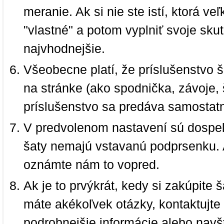
meranie. Ak si nie ste istí, ktorá 
"vlastné" a potom vyplniť svoje sku
najvhodnejšie.
Všeobecne platí, že príslušenstvo š
na stránke (ako spodnička, závoje, š
príslušenstvo sa predáva samostat
V predvolenom nastavení sú dospel
šaty nemajú vstavanú podprsenku. 
oznámte nám to vopred.
Ak je to prvýkrát, kedy si zakúpite
máte akékoľvek otázky, kontaktujt
podrobnejšie informácie alebo navš