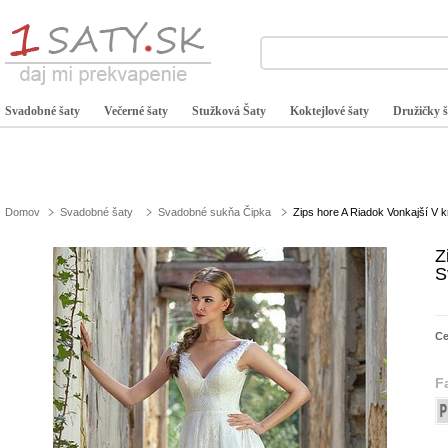
Svadobné šaty
Večerné šaty
Stužková Šaty
Koktejlové šaty
Družičky š
Domov
Svadobné šaty
Svadobné sukňa Čipka
Zips hore A Riadok Vonkajší V 
Z
S
C
F