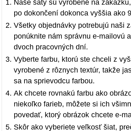
Naše šaty sú vyrobené na zákazku,
po dokončení dokonca vyššia ako 
Všetky objednávky potrebujú naši z
ponúknite nám správnu e-mailovú a
dvoch pracovných dní.
Vyberte farbu, ktorú ste chceli z vy
vyrobené z rôznych textúr, takže jas
sa na sprievodcu farbou.
Ak chcete rovnakú farbu ako obrázo
niekoľko farieb, môžete si ich vši
povedať, ktorý obrázok chcete e-ma
Skôr ako vyberiete veľkosť šiat, pr