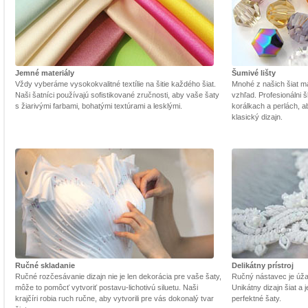
Jemné materiály
Šumivé lišty
Vždy vyberáme vysokokvalitné textílie na šitie každého šiat.
Mnohé z našich šiat m
Naši šatníci používajú sofistikované zručnosti, aby vaše šaty
vzhľad. Profesionálni š
s žiarivými farbami, bohatými textúrami a lesklými.
korálkach a perlách, a
klasický dizajn.
Ručné skladanie
Delikátny prístroj
Ručné rozčesávanie dizajn nie je len dekorácia pre vaše šaty,
Ručný nástavec je úžasn
môže to pomôcť vytvoriť postavu-lichotivú siluetu. Naši
Unikátny dizajn šiat a
krajčíri robia ruch ručne, aby vytvorili pre vás dokonalý tvar
perfektné šaty.