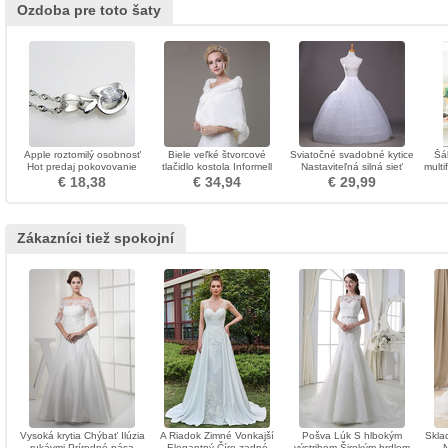
Ozdoba pre toto šaty
Apple roztomilý osobnosť
Biele veľké štvorcové
Sviatočné svadobné kytice
Šá
Hot predaj pokovovanie
tlačidlo kostola Informell
Nastaviteľná silná sieť
multi
náhrdelník
hrúbka svadobné šál
Rozbaliť svadobné šaty
€ 18,38
€ 34,94
€ 29,99
priemer
Zákazníci tiež spokojní
Vysoká krytia Chýbať Ilúzia
A Riadok Zimné Vonkajší
Pošva Lúk S hlbokým
Skla
rukávmi Prírodné pása
Elegantný Číre zadné
výstrihom Širokým hrdlom
N