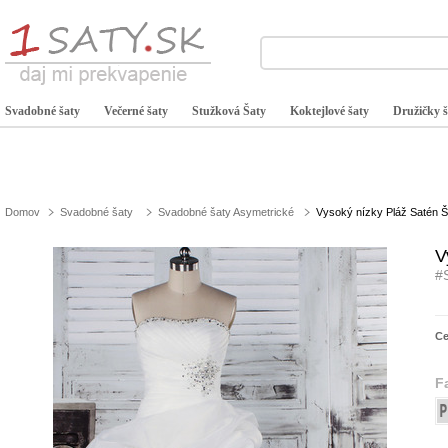
Svadobné šaty
Večerné šaty
Stužková Šaty
Koktejlové šaty
Družičky š
Domov
Svadobné šaty
Svadobné šaty Asymetrické
Vysoký nízky Pláž Satén 
V
#
C
F