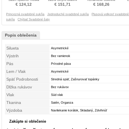
Poroka Obleko
Svadobné šaty
rukávy Nevestin obleko
€ 124,12
€ 151,71
€ 168,26
Princezná svadobné sukňa
Jednoduché svadobné sukňa
Plusová velkosť svadobn
sukňa
Chýbať Svadobné šaty
Popis oblečenia
Silueta
Asymetrické
Výstrih
Bez ramienok
Pás
Prírodné pása
Lem / Vlak
Asymetrické
Späť Podrobnosti
Stredná späť, Zašnurovať topánky
Dlžka rukávov
Bez rukávov
Vlak
Súd vlak
Tkanina
Satén, Organza
Výzdoba
Navliekanie korálok, Skladaný, Zdvihnúť
Zakúpte si oblečenie