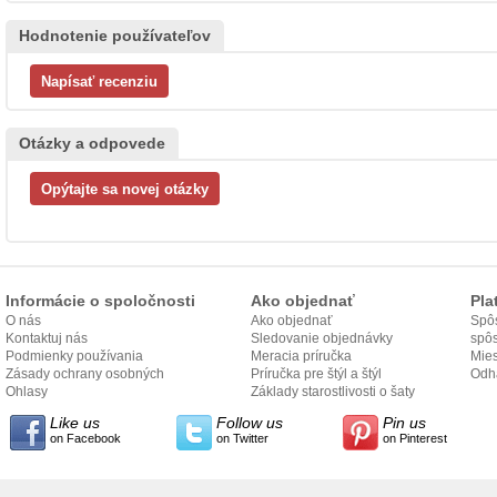
Hodnotenie používateľov
Otázky a odpovede
Informácie o spoločnosti
Ako objednať
Pla
O nás
Ako objednať
Spôs
Kontaktuj nás
Sledovanie objednávky
spô
Podmienky používania
Meracia príručka
Mies
Zásady ochrany osobných
Príručka pre štýl a štýl
odo
Odh
údajov
Ohlasy
Základy starostlivosti o šaty
Like us
Follow us
Pin us
on Facebook
on Twitter
on Pinterest