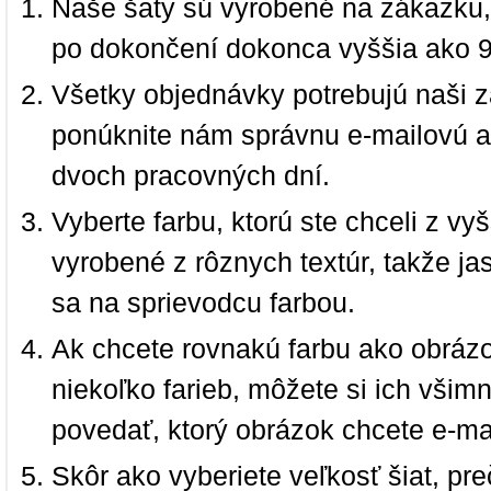
Naše šaty sú vyrobené na zákazku,
po dokončení dokonca vyššia ako 
Všetky objednávky potrebujú naši z
ponúknite nám správnu e-mailovú a
dvoch pracovných dní.
Vyberte farbu, ktorú ste chceli z vy
vyrobené z rôznych textúr, takže jas
sa na sprievodcu farbou.
Ak chcete rovnakú farbu ako obrázo
niekoľko farieb, môžete si ich vši
povedať, ktorý obrázok chcete e-ma
Skôr ako vyberiete veľkosť šiat, pr