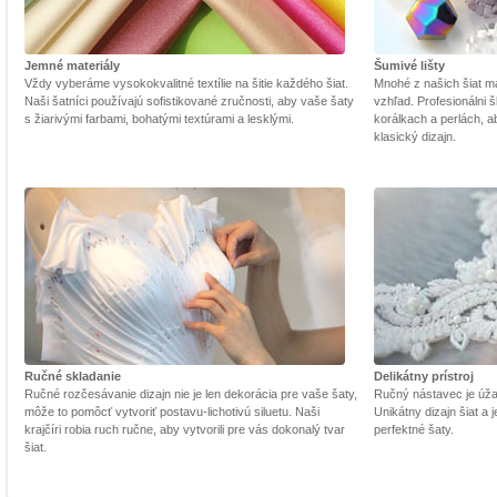
Jemné materiály
Šumivé lišty
Vždy vyberáme vysokokvalitné textílie na šitie každého šiat.
Mnohé z našich šiat m
Naši šatníci používajú sofistikované zručnosti, aby vaše šaty
vzhľad. Profesionálni š
s žiarivými farbami, bohatými textúrami a lesklými.
korálkach a perlách, a
klasický dizajn.
Ručné skladanie
Delikátny prístroj
Ručné rozčesávanie dizajn nie je len dekorácia pre vaše šaty,
Ručný nástavec je úžasn
môže to pomôcť vytvoriť postavu-lichotivú siluetu. Naši
Unikátny dizajn šiat a
krajčíri robia ruch ručne, aby vytvorili pre vás dokonalý tvar
perfektné šaty.
šiat.