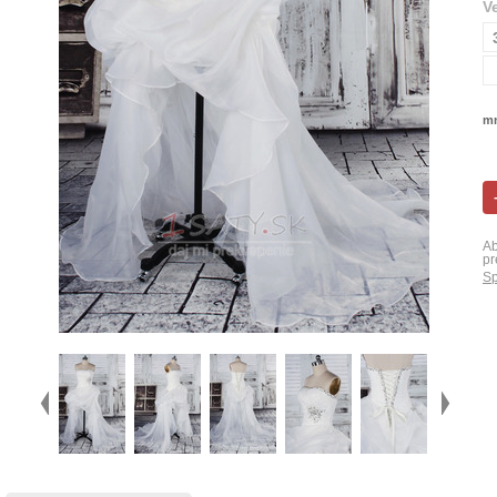
V
mn
Ab
pr
Sp