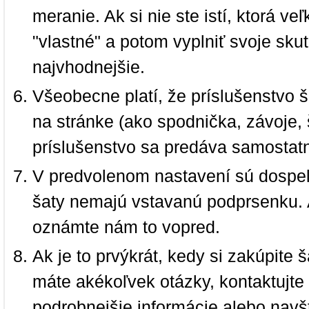
meranie. Ak si nie ste istí, ktorá 
"vlastné" a potom vyplniť svoje sku
najvhodnejšie.
Všeobecne platí, že príslušenstvo š
na stránke (ako spodnička, závoje, š
príslušenstvo sa predáva samostat
V predvolenom nastavení sú dospel
šaty nemajú vstavanú podprsenku. 
oznámte nám to vopred.
Ak je to prvýkrát, kedy si zakúpite
máte akékoľvek otázky, kontaktujt
podrobnejšie informácie alebo navš