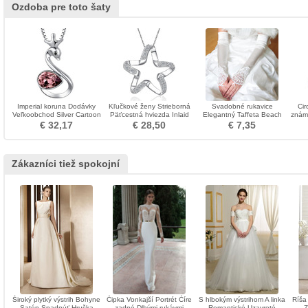
Ozdoba pre toto šaty
Imperial koruna Dodávky
Kľučkové ženy Strieborná
Svadobné rukavice
Cir
Veľkoobchod Silver Cartoon
Päťcestná hviezda Inlaid
Elegantný Taffeta Beach
známk
ženy náhrdelník
diamantový náhrdelník
Apply Winter
a
€ 32,17
€ 28,50
€ 7,35
Zákazníci tiež spokojní
Široký plytký výstrih Bohyne
Čipka Vonkajší Portrét Číre
S hlbokým výstrihom A linka
Ríša
Satén Spadnúť Hruška
zadné Dlhými rukávmi
Romantické Uzavreté
Z